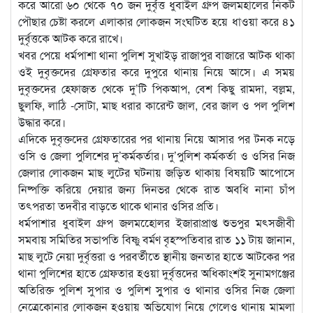
করে আরো ৬০ থেকে ৭০ জন দুর্বৃত্ত ধুবাইল গ্রুপ জলমহালের নিকট
পৌছার চেষ্টা করলে এলাকার লোকজন সংঘটিত হয়ে ধাওয়া করে ৪১
দুর্বৃত্তকে আটক করে রাখে।
খবর পেয়ে ধর্মপাশা থানা পুলিশ সুখাইড় রাজাপুর বাজারে আটক থাকা
ওই দুবৃক্তদের গ্রেফতার করে দুপুরে থানায় নিয়ে আসে। এ সময়
দুবৃক্তদের হেফাজত থেকে দু’টি পিকআপ, বেশ কিছু রামদা, বল্লম,
ছুলফি, লাঠি -সোটা, মাছ ধরার কারেন্ট জাল, বের জাল ও পল পুলিশ
উদ্ধার করে।
এদিকে দুবৃক্তদের গ্রেফতারের পর থানায় নিয়ে আসার পর টনক নড়ে
ওসি ও জেলা পুলিশের দু’কর্মকর্তার। দু’পুলিশ কর্মকর্তা ও ওসির নিজ
জেলার লোকজন মাছ লুটের ঘটনায় জড়িত থাকায় বিষয়টি আপোসে
নিষ্পক্তি করিয়ে দেয়ার জন্য দিনভর থেকে রাত অবধি নানা চাঁপ
তৎপরতা তদবীর বাড়তে থাকে থানার ওসির প্রতি।
ধর্মপাশার ধুবাইল গ্রুপ জলমহােেলর ইজারাপ্রাপ্ত শুভপুর মৎসজীবী
সমবায় সমিতির সভাপতি বিষ্ণু বর্মণ বৃহস্পতিবার রাত ১১ টায় জানান,
মাছ লুটে নেয়া দুর্বৃত্তরা ও পরবর্তীতে স্থানীয় জনতার হাতে আটকের পর
থানা পুলিশের হাতে গ্রেফতার হওয়া দুর্বৃত্তদের অধিকাংশই সুনামগঞ্জের
অতিরিক্ত পুলিশ সুপার ও পুলিশ সুুপার ও থানার ওসির নিজ জেলা
নেত্রেকোনার লোকজন হওয়ায় অভিযোগ নিয়ে গেলেও থানায় মামলা