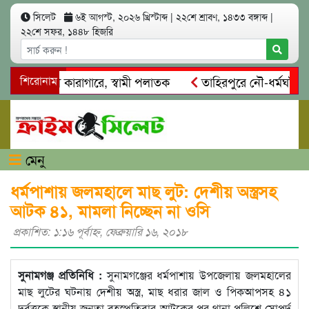
সিলেট
৬ই আগস্ট, ২০২৬ খ্রিস্টাব্দ
|
২২শে শ্রাবণ, ১৪৩৩ বঙ্গাব্দ
|
২২শে সফর, ১৪৪৮ হিজরি
াৎ: স্ত্রী কারাগারে, স্বামী পলাতক
শিরোনাম
তাহিরপুরে নৌ-ধর্মঘট প্রত্য
র মারধর
নগরীতে কোটি টাকার সম্পত্তি দখলের চেষ্টা: গ্রেফতারের
মেনু
ধর্মপাশায় জলমহালে মাছ লুট: দেশীয় অস্ত্রসহ
আটক ৪১, মামলা নিচ্ছেন না ওসি
প্রকাশিত: ১:১৬ পূর্বাহ্ণ, ফেব্রুয়ারি ১৬, ২০১৮
সুনামগঞ্জ প্রতিনিধি :
সুনামগঞ্জের ধর্মপাশায় উপজেলায় জলমহালের
মাছ লুটের ঘটনায় দেশীয় অস্ত্র, মাছ ধরার জাল ও পিকআপসহ ৪১
দুর্বৃত্তকে স্থানীয় জনতা বৃহস্পতিবার আটকের পর থানা পুুলিশে সোপর্দ