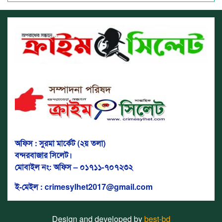
অফিস : সুরমা মার্কেট (২য় তলা)
বন্দরবাজার সিলেট।
মোবাইল নং: অফিস – ০১৭১১-৭০৭২৩২
ই-মেইল : crimesylhet2017@gmail.com
Design and developed by
best-bd