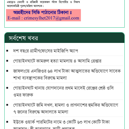
সর্বশেষ খবর
দশ বছ‌রে গ্রামীণ‌ফো‌সের মাইজিপি অ্যাপ
গোয়াইনঘাটে কামরুল হত্যা মামলায় ৪ আসামি গ্রেপ্তার
জাফলংয়ে এনজিওর ৬৪ লাখ টাকা আত্মসাতের অভিযোগে সাবেক
শাখা ব্যবস্থাপকের বিরুদ্ধে মামলা
গোয়াইনঘাট থানায় যোগদানের প্রথম মাসেই রেঞ্জের শ্রেষ্ঠ ওসি
ওমর ফারুক
গোয়াইনঘাটে জমি দখল, হামলা ও প্রাণনাশের হুমকির অভিযোগে
৭ জনের বিরুদ্ধে আদালতে মামলা
ইউকে ওয়ার্ক পারমিটের নামে ৩ কোটি ৬০ লাখ কোটি টাকা
আত্মসাৎ: স্ত্রী কারাগারে, স্বামী পলাতক