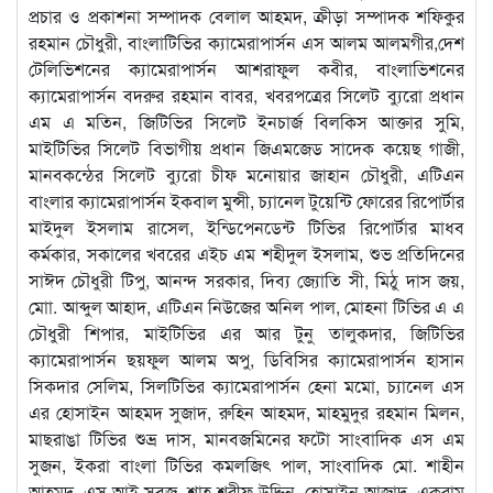
প্রচার ও প্রকাশনা সম্পাদক বেলাল আহমদ, ক্রীড়া সম্পাদক শফিকুর
রহমান চৌধুরী, বাংলাটিভির ক্যামেরাপার্সন এস আলম আলমগীর,দেশ
টেলিভিশনের ক্যামেরাপার্সন আশরাফুল কবীর, বাংলাভিশনের
ক্যামেরাপার্সন বদরুর রহমান বাবর, খবরপত্রের সিলেট ব্যুরো প্রধান
এম এ মতিন, জিটিভির সিলেট ইনচার্জ বিলকিস আক্তার সুমি,
মাইটিভির সিলেট বিভাগীয় প্রধান জিএমজেড সাদেক কয়েছ গাজী,
মানবকন্ঠের সিলেট ব্যুরো চীফ মনোয়ার জাহান চৌধুরী, এটিএন
বাংলার ক্যামেরাপার্সন ইকবাল মুন্সী, চ্যানেল টুয়েন্টি ফোরের রিপোর্টার
মাইদুল ইসলাম রাসেল, ইন্ডিপেনডেন্ট টিভির রিপোর্টার মাধব
কর্মকার, সকালের খবরের এইচ এম শহীদুল ইসলাম, শুভ প্রতিদিনের
সাঈদ চৌধুরী টিপু, আনন্দ সরকার, দিব্য জ্যোতি সী, মিঠু দাস জয়,
মোা. আব্দুল আহাদ, এটিএন নিউজের অনিল পাল, মোহনা টিভির এ এ
চৌধুরী শিপার, মাইটিভির এর আর টুনু তালুকদার, জিটিভির
ক্যামেরাপার্সন ছয়ফুল আলম অপু, ডিবিসির ক্যামেরাপার্সন হাসান
সিকদার সেলিম, সিলটিভির ক্যামেরাপার্সন হেনা মমো, চ্যানেল এস
এর হোসাইন আহমদ সুজাদ, রুহিন আহমদ, মাহমুদুর রহমান মিলন,
মাছরাঙা টিভির শুভ্র দাস, মানবজমিনের ফটো সাংবাদিক এস এম
সুজন, ইকরা বাংলা টিভির কমলজিৎ পাল, সাংবাদিক মো. শাহীন
আহমদ, এস আই সবুজ, শাহ শরীফ উদ্দিন, হোসাইন আজাদ, একরাম