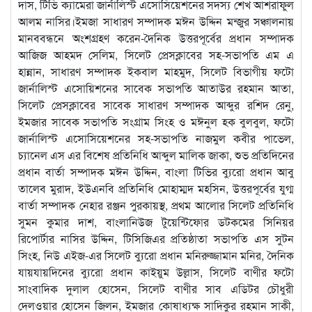
দাস, টিভি ক্যামেরা জার্নালিস্ট এসোসিয়েশনের সদস্য শেখ আশরাফুল
আলম নাসির।ইমজা সাধারণ সম্পাদক মঈন উদ্দিন মন্জুর সঞ্চালনায়
মানববন্ধনে অংশগ্রহণ করেন-দৈনিক উত্তরপূর্বের প্রধান সম্পাদক
আজিজ আহমদ সেলিম, সিলেট প্রেসক্লাবের সহ-সভাপতি এম এ
হান্নান, সাধারণ সম্পাদক ইকবাল মাহমুদ, সিলেট বিভাগীয় ফটো
জার্নালিস্ট এসোয়িশনের সাবেক সভাপতি আতাউর রহমান আতা,
সিলেট প্রেসক্লাবের সাবেক সাধারণ সম্পাদক আব্দুর রশিদ রেনু,
ইমজার সাবেক সভাপতি সংগ্রাম সিংহ ও মঈনুল হক বুলবুল, ফটো
জার্নালিস্ট এসোসিয়েশনের সহ-সভাপতি নাজমুল কবীর পাভেল,
চ্যানেল এস এর বিশেষ প্রতিনিধি আব্দুল মালিক জাকা, শুভ প্রতিদিনের
প্রধান বার্তা সম্পাদক মঈন উদ্দিন, বাংলা টিভির ব্যুরো প্রধান আবু
তালেব মুরাদ, ইউএনবি প্রতিনিধি মোহাম্মদ মহসিন, উত্তরপূর্বের যুগ্ম
বার্তা সম্পাদক নেহার রঞ্জন পুরকায়স্থ, প্রথম আলোর সিলেট প্রতিনিধি
সুমন কুমার দাশ, বাংলানিউজ টুয়েন্টিফোর ডটকমের সিনিয়র
রিপোর্টার নাসির উদ্দিন, টিসিজিএর প্রতিষ্ঠাতা সভাপতি এস সুটন
সিংহ, নিউ এইজ-এর সিলেট ব্যুরো প্রধান মনিরুজ্জামান মনির, দৈনিক
যায়যায়দিনের ব্যুরো প্রধান কাইয়ুম উল্লাস, সিলেট বাণীর ফটো
সাংবাদিক দুলাল হোসেন, সিলেট বাণীর সাব এডিটর চৌধুরী
দেলওয়ার হোসেন জিলন, ইমজার কোষাধ্যক্ষ সাদিকুর রহমান সাকী,