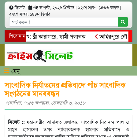
সিলেট
৬ই আগস্ট, ২০২৬ খ্রিস্টাব্দ
|
২২শে শ্রাবণ, ১৪৩৩ বঙ্গাব্দ
|
২২শে সফর, ১৪৪৮ হিজরি
ত্মসাৎ: স্ত্রী কারাগারে, স্বামী পলাতক
শিরোনাম
তাহিরপুরে নৌ-ধর্মঘট প্
িকদের মারধর
নগরীতে কোটি টাকার সম্পত্তি দখলের চেষ্টা: গ্রেফত
মেনু
সাংবাদিক নির্যাতনের প্রতিবাদে পাঁচ সাংবাদিক
সংগঠনের মানববন্ধন
প্রকাশিত: ৭:৫৬ অপরাহ্ণ, ফেব্রুয়ারি ৩, ২০১৮
সিলেট ::
মহানগরীর আদালত এলাকায় সাংবাদিক নিরানন্দ পাল ও
মামুন হাসানের ওপর ন্যাক্কারজনক হামলার প্রতিবাদে ও
হামলাকারীদের দৃষ্টান্তমূলক শাস্তির দাবিতে শনিবার দুপুরে (৩ ফেব্রুয়ারী