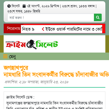
সিলেট
৭ই আগস্ট, ২০২৬ খ্রিস্টাব্দ
|
২৩শে শ্রাবণ, ১৪৩৩ বঙ্গাব্দ
|
২৩শে সফর, ১৪৪৮ হিজরি
 সং’ঘ’র্ষে নিহত ৯
শিরোনাম
ইউকে ওয়ার্ক পারমিটের নামে ৩ কোটি ৬০ লাখ
কে গ্রেপ্তারের দাবি স্থানীয়দের
গোয়াইনঘাটে আলিম উদ্দিনের নেত
মেনু
জগন্নাথপুরে
নামধারি তিন সংবাদকর্মীর বিরুদ্ধে চাঁদাবাজীর অ
প্রকাশিত: ২:১৮ অপরাহ্ণ, জানুয়ারি ২৩, ২০১৮
ক্রাইম সিলেট ডেস্ক :
সুনামগঞ্জের জগন্নাথপুরে নামধারি তিন সংবাদকর্মীর বিরুদ্ধে চাঁদাবাজ
তিনি এব্যাপারে র্যার, পুলিশ ও স্থানীয় ইউএনও ও সংশ্লিষ্ট পত্রিকাগুলোর 