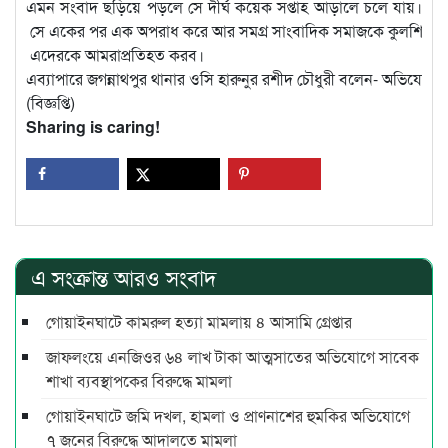
এমন সংবাদ ছড়িয়ে পড়লে সে দীর্ঘ কয়েক সপ্তাহ আড়ালে চলে যায়।
সে একের পর এক অপরাধ করে আর সমগ্র সাংবাদিক সমাজকে কুলশিত করে
এদেরকে আমরাপ্রতিহত করব।
এব্যাপারে জগন্নাথপুর থানার ওসি হারুনুর রশীদ চৌধুরী বলেন- অভিযোগ পে
(বিজ্ঞপ্তি)
Sharing is caring!
এ সংক্রান্ত আরও সংবাদ
গোয়াইনঘাটে কামরুল হত্যা মামলায় ৪ আসামি গ্রেপ্তার
জাফলংয়ে এনজিওর ৬৪ লাখ টাকা আত্মসাতের অভিযোগে সাবেক
শাখা ব্যবস্থাপকের বিরুদ্ধে মামলা
গোয়াইনঘাটে জমি দখল, হামলা ও প্রাণনাশের হুমকির অভিযোগে
৭ জনের বিরুদ্ধে আদালতে মামলা