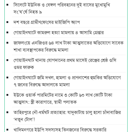
সিলেটে ইউনিক ও বেঙ্গল পরিবহনের দুই বাসের মুখোমুখি
সং’ঘ’র্ষে নিহত ৯
দশ বছ‌রে গ্রামীণ‌ফো‌সের মাইজিপি অ্যাপ
গোয়াইনঘাটে কামরুল হত্যা মামলায় ৪ আসামি গ্রেপ্তার
জাফলংয়ে এনজিওর ৬৪ লাখ টাকা আত্মসাতের অভিযোগে সাবেক
শাখা ব্যবস্থাপকের বিরুদ্ধে মামলা
গোয়াইনঘাট থানায় যোগদানের প্রথম মাসেই রেঞ্জের শ্রেষ্ঠ ওসি
ওমর ফারুক
গোয়াইনঘাটে জমি দখল, হামলা ও প্রাণনাশের হুমকির অভিযোগে
৭ জনের বিরুদ্ধে আদালতে মামলা
ইউকে ওয়ার্ক পারমিটের নামে ৩ কোটি ৬০ লাখ কোটি টাকা
আত্মসাৎ: স্ত্রী কারাগারে, স্বামী পলাতক
তাহিরপুরে নৌ-ধর্মঘট প্রত্যাহার: যাদুকাটায় চালু হলো চাঁদাবাজির
‘নতুন টোল’!
খাদিমনগরে ইউপি সদস্যসহ তিনজনের বিরুদ্ধে সরকারি