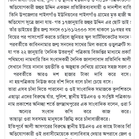
অভিযোগকারী জহুর উদ্দিন একজন প্রতিষ্ঠিতব্যবসায়ী ও দানশীল ব্যক্তি 
তিনি উপজেলার পাইলগাঁও ইউনিয়নের পাইলগাঁও গ্রামের মৃত হাজী আইনউ
অভিযোগ সূত্রে জানা যায়- গত ১৭জানুয়ারি জহুর উদ্দিন এর ছোট ভাই প্র
তাঁর ভাইয়ের স্ত্রীর জন্ম সনদে ০১/০১/২০০০ সাল থাকলে ১৮বছর বয়স হওয়া
বিয়ের পর পাসপোর্ট করতে চাহিলে জুনিয়র স্কুল সার্টিফিকেটের সনদে কাবিন
পরবর্তীতে কাবিননামার জন্ম সনদের সাথের মিল করতে ওভুলত্রুটি সংশোধন
যা গত ২২ জানুয়ারি ‘দৈনিক উত্তরপূর্ব’ পত্রিকায় বিজ্ঞপ্তির মাধ্যমে প্রকাশিত
পথিমধ্যে নামধারি তিন সংবাদকর্মী দৈনিক জালালাবাদ প্রতিনিধি আলী আসগ
সেখানে গিয়ে নানান ভয়ভীতি ও অজুহাত দেখিয়ে গ্রামের সহজ সরল লোকজ
পরবর্তীতে আরও দশ হাজার টাকা দাবি করে বসে।
না হয়পত্রিকায় নিউজ করে বাঁশ দিবে বলে চাঁদা চেয়ে বসে।
তারা এসব চাঁদা দিতে পারবেনা ও ওই সাংবাদিক সমাজকে কুলশিতদের বিরুদ্
এছাড়া এদের বিরুদ্ধে র্যার, পুলিশ, স্থানীয় ইউএনও ও সংশ্লিষ্ট পত্রিকাগুলো
নাম প্রকাশের অনিচ্ছা শর্তে জগন্নাথপুরের এক সাংবাদিক বলেন, ওরা নিজে
অন্যের সংবাদ কপি করে কাজ করে।
তাছাড়া ওরা সবসময় মানুষকে জিম্মি করে চাঁদাবাজীকরে।
ইতিপূর্বে আলী আসগরের বিরুদ্ধে স্থানীয় ইউএনও এর কাছে টাকার বিনি
অভিযোগকারী ওই প্রবাসীমেয়েকে বাল্যবিবাহ দেয়ার অপরাধে জেল ও জর