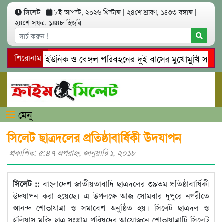
সিলেট
৮ই আগস্ট, ২০২৬ খ্রিস্টাব্দ
|
২৪শে শ্রাবণ, ১৪৩৩ বঙ্গাব্দ
|
২৪শে সফর, ১৪৪৮ হিজরি
সিলেটে ইউনিক ও বেঙ্গল পরিবহনের দুই বাসের মুখোমুখি সং’ঘ’র্ষে
শিরোনাম
গোয়াইনঘাটে প্রেমের ফাঁদে তরুণী পাচার: মাদকাসক্ত রিমালকে গ্রেপ্তা
মেনু
সিলেট ছাত্রদলের প্রতিষ্ঠাবার্ষিকী উদযাপন
প্রকাশিত: ৫:৪৭ অপরাহ্ণ, জানুয়ারি ১, ২০১৮
সিলেট ::
বাংলাদেশ জাতীয়তাবাদি ছাত্রদলের ৩৯তম প্রতিষ্ঠাবার্ষিকী
উদযাপন করা হয়েছে। এ উপলক্ষে আজ সোমবার দুপুরে নগরীতে
আনন্দ শোভাযাত্রা ও সমাবেশ অনুষ্ঠিত হয়। সিলেট ছাত্রদল ও
ইলিয়াস মুক্তি ছাত্র সংগ্রাম পরিষদের আয়োজনে শোভাযাত্রাটি সিলেট