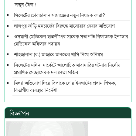
‘নতুন টোল’!
সিলেটের চোরাচালান সাম্রাজ্যের নতুন নিয়ন্ত্রক কারা?
লালপুর ফাঁড়ি ইনচার্জের বিরুদ্ধে মাসোয়ার নেয়ার অভিযোগ
ওসমানী মেডিকেল ছাত্রলীগের সাবেক সভাপতি রিফাতকে ইনডোর
মেডিকেল অফিসার পদায়ন
শাহজালাল (র.) মাজারে মানতের খাসি নিয়ে অনিয়ম
সিলেটের মদিনা মার্কেটে আলোচিত মারামারির ঘটনায় নির্দোষ
প্রমাণিত সেচ্ছাসেবক দল নেতা সজিব
মিথ্যা অভিযোগ দিয়ে বিপাকে গোয়াইনঘাটের প্রধান শিক্ষক,
বিভাগীয় ব্যবস্থার নির্দেশ!
বিজ্ঞাপন