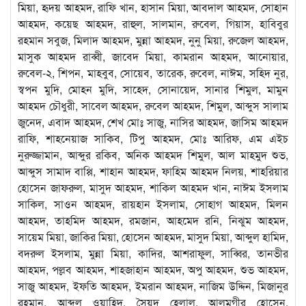
মিয়া, হৃদয় আহমদ, রাফি খান, হাসান মিয়া, আবদাল আহমদ, সোহান
আহমদ, কয়েছ আহমদ, রাহুল, সালমান, রুবেল, গিয়াস, হাবিবুর
রহমান সবুজ, মিলাদ আহমদ, মুন্না আহমদ, নুনু মিয়া, রুজেল আহমদ,
মাসুক আহমদ রাব্বী, জাবেদ মিয়া, কামরান আহমদ, আনোয়ার,
রুবেল-২, শিপন, মাহবুব, সোয়েব, তারেক, রুবেল, নাঈম, সহিদ নুর,
স্বপন মুদি, মোহন মুদি, সাহেদ, সোনায়েদ, সানার শিমুল, মামুন
আহমদ চৌধুরী, সাবেল আহমদ, রুবেল আহমদ, শিমুল, আব্দুস সালাম
জুনেদ, এবাদ আহমদ, শেখ মোঃ সাজু, নাসির আহমদ, জাসিম আহমদ
রাফি, শাহনেয়াজ সাকিব, টিপু আহমদ, মোঃ আরিফ, এম এইচ
নুরুজ্জামান, আব্দুর রকিব, অনিক আহমদ শিমুল, আল মাহমুদ শুভ,
আব্দুস সামাদ বাপ্পি, শাহান আহমদ, ফাহিম আহমদ নিলয়, শাহরিয়ার
হোসেন জাফরুল, মাসুদ আহমদ, শাকিল আহমদ খান, নাঈম ইসলাম
সাকিল, সাওন আহমদ, রায়হান ইসলাম, সোহাগ আহমদ, মিলন
আহমদ, তাহমিদ আহমদ, রমজান, আহমেদ রনি, নিঝুম আহমদ,
সায়েম মিয়া, জাকির মিয়া, হোসেন আহমদ, মাসুদ মিয়া, আব্দুল হামিদ,
বদরুল ইসলাম, মুন্না মিয়া, কাদির, আশরাফুল, সাব্বির, তানভীর
আহমদ, পল্লব আহমদ, শাহজাহান আহমদ, অপু আহমদ, শুভ আহমদ,
সাজু আহমদ, ইফতি আহমদ, ইমরান আহমদ, নাজিম উদ্দিন, মিজানুর
রহমান, আব্দুল ওয়াহিদ, সৈয়দ হেলাল, আলমগীর হোসেন,