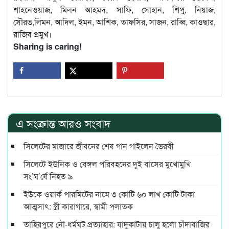
শাহনেওয়াজ, মিলন আহমদ, সাফি, সোহান, শিপু, নিয়াজ,
সৌরভ,লিমন, আদিল, ইমন, আশিক, তাফসির, সাজন, রাব্বি, কাওছার,
রাজিব প্রমুখ।
Sharing is caring!
এ সংক্রান্ত আরও সংবাদ
সিলেটের মাজারে জীবনের শেষ গান গাইলেন ভৈরবী
সিলেটে ইউনিক ও বেঙ্গল পরিবহনের দুই বাসের মুখোমুখি
সং’ঘ’র্ষে নিহত ৯
ইউকে ওয়ার্ক পারমিটের নামে ৩ কোটি ৬০ লাখ কোটি টাকা
আত্মসাৎ: স্ত্রী কারাগারে, স্বামী পলাতক
তাহিরপুরে নৌ-ধর্মঘট প্রত্যাহার: যাদুকাটায় চালু হলো চাঁদাবাজির