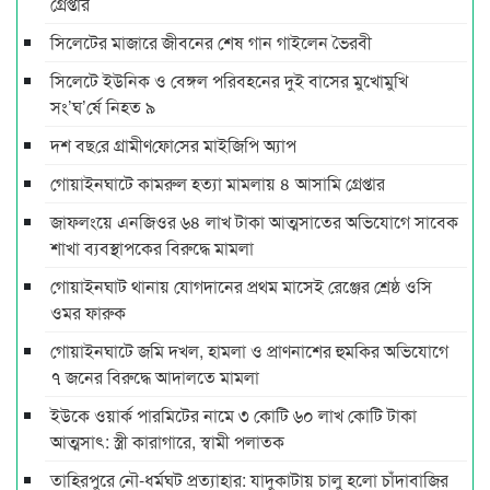
গ্রেপ্তার
সিলেটের মাজারে জীবনের শেষ গান গাইলেন ভৈরবী
সিলেটে ইউনিক ও বেঙ্গল পরিবহনের দুই বাসের মুখোমুখি
সং’ঘ’র্ষে নিহত ৯
দশ বছ‌রে গ্রামীণ‌ফো‌সের মাইজিপি অ্যাপ
গোয়াইনঘাটে কামরুল হত্যা মামলায় ৪ আসামি গ্রেপ্তার
জাফলংয়ে এনজিওর ৬৪ লাখ টাকা আত্মসাতের অভিযোগে সাবেক
শাখা ব্যবস্থাপকের বিরুদ্ধে মামলা
গোয়াইনঘাট থানায় যোগদানের প্রথম মাসেই রেঞ্জের শ্রেষ্ঠ ওসি
ওমর ফারুক
গোয়াইনঘাটে জমি দখল, হামলা ও প্রাণনাশের হুমকির অভিযোগে
৭ জনের বিরুদ্ধে আদালতে মামলা
ইউকে ওয়ার্ক পারমিটের নামে ৩ কোটি ৬০ লাখ কোটি টাকা
আত্মসাৎ: স্ত্রী কারাগারে, স্বামী পলাতক
তাহিরপুরে নৌ-ধর্মঘট প্রত্যাহার: যাদুকাটায় চালু হলো চাঁদাবাজির