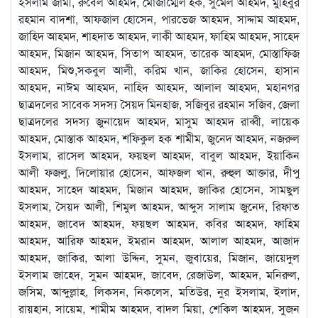
ইসলাম জামী, রুবেল আহমদ, মোজাম্মেল হক, সুমেল আহমদ, মুহিবুর
রহমান বাদশা, আফজাল হোসেন, পারভেজ আহমদ, সাদ্দাম আহমদ,
জাহিদ আহমদ, শাহদাত আহমদ, লাকী আহমদ, ফাহিম আহমদ, সাহেদ
আহমদ, মিজান আহমদ, সিতাপ আহমদ, তারেক আহমদ, মোস্তাফিজ
আহমদ, মিশু,সকবুল আলী, করিম খান, জাকির হোসেন, হাসান
আহমদ, নাঈম আহমদ, নাহিদ আহমদ, আলাল আহমদ, মহানগর
ছাত্রদলের সাবেক সদস্য সৈয়দ মিনহাজ, সজিবুর রহমান সজিব, জেলা
ছাত্রদলের সদস্য জুনায়েদ আহমদ, মাসুম আহমদ রাব্বী, লায়েক
আহমদ, মোস্তাক আহমদ, শফিকুল হক শামীম, জুনেদ আহমদ, নজরুল
ইসলাম, রাসেল আহমদ, ফয়ছল আহমদ, বাবুল আহমদ, ইয়াকিন
আলী ফজলু, দিলোয়ার হোসেন, আফজল খান, রুহুল আক্তার, দীপু
আহমদ, সাহেদ আহমদ, মিজান আহমদ, জাকির হোসেন, সামছুল
ইসলাম, সৈয়দ আলী, শিমুল আহমদ, আব্দুস সালাম জুনেদ, রিফাত
আহমদ, জাবেদ আহমদ, ফয়ছল আহমদ, কবির আহমদ, ফাহিম
আহমদ, আরিফ আহমদ, ইমরান আহমদ, আলাল আহমদ, আজাদ
আহমদ, জাকির, আলা উদ্দিন, সুমন, জুবায়ের, মিজান, জায়েদুল
ইসলাম জাহেদ, সুমন আহমদ, জাবেদ, রেজাউল, আহমদ, মনিরুল,
জসিম, আব্দুল্লাহ, লিকসন, নিকলেস, মতিউর, নুর ইসলাম, ইলাদ,
রায়হান, সায়েম, শামীম আহমদ, বাদল মিয়া, শেকিল আহমদ, সুজন