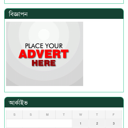
বিজ্ঞাপন
আর্কাইভ
S
S
M
T
W
T
F
1
2
3