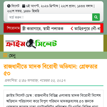
সিলেট
৬ই আগস্ট, ২০২৬ খ্রিস্টাব্দ
|
২২শে শ্রাবণ, ১৪৩৩ বঙ্গাব্দ
|
২২শে সফর, ১৪৪৮ হিজরি
্মসাৎ: স্ত্রী কারাগারে, স্বামী পলাতক
শিরোনাম
তাহিরপুরে নৌ-ধর্মঘট প্র
কদের মারধর
নগরীতে কোটি টাকার সম্পত্তি দখলের চেষ্টা: গ্রেফতা
মেনু
রাজধানীতে মাদক বিরোধী অভিযান: গ্রেফতার
৫০
প্রকাশিত: ২:৩৬ অপরাহ্ণ, নভেম্বর ২২, ২০১৭
ক্রাইম সিলেট ডেস্ক : রাজধানীর বিভিন্ন এলাকায় মাদক বিরোধী বিশেষ
অভিযান পরিচালনা করে বিপুল পরিমান মাদকদ্রব্যসহ ৫০ জনকে
গ্রেফতার করেছে ঢাকা মেট্রোপলিটন পুলিশের (ডিএমপি) বিভিন্ন থানা