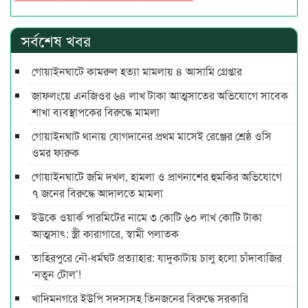
সর্বশেষ খবর
গোয়াইনঘাটে কামরুল হত্যা মামলায় ৪ আসামি গ্রেপ্তার
জাফলংয়ে এনজিওর ৬৪ লাখ টাকা আত্মসাতের অভিযোগে সাবেক
শাখা ব্যবস্থাপকের বিরুদ্ধে মামলা
গোয়াইনঘাট থানায় যোগদানের প্রথম মাসেই রেঞ্জের শ্রেষ্ঠ ওসি
ওমর ফারুক
গোয়াইনঘাটে জমি দখল, হামলা ও প্রাণনাশের হুমকির অভিযোগে
৭ জনের বিরুদ্ধে আদালতে মামলা
ইউকে ওয়ার্ক পারমিটের নামে ৩ কোটি ৬০ লাখ কোটি টাকা
আত্মসাৎ: স্ত্রী কারাগারে, স্বামী পলাতক
তাহিরপুরে নৌ-ধর্মঘট প্রত্যাহার: যাদুকাটায় চালু হলো চাঁদাবাজির
‘নতুন টোল’!
খাদিমনগরে ইউপি সদস্যসহ তিনজনের বিরুদ্ধে সরকারি