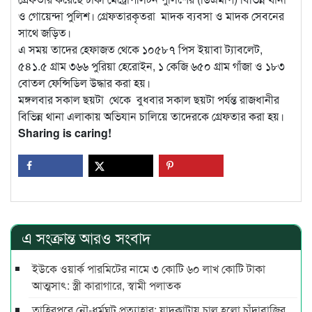
ও গোয়েন্দা পুলিশ। গ্রেফতারকৃতরা মাদক ব্যবসা ও মাদক সেবনের
সাথে জড়িত।
এ সময় তাদের হেফাজত থেকে ১০৫৮৭ পিস ইয়াবা ট্যাবলেট,
৫৪১.৫ গ্রাম ৩৬৬ পুরিয়া হেরোইন, ১ কেজি ৬৫০ গ্রাম গাঁজা ও ১৮৩
বোতল ফেন্সিডিল উদ্ধার করা হয়।
মঙ্গলবার সকাল ছয়টা থেকে বুধবার সকাল ছয়টা পর্যন্ত রাজধানীর
বিভিন্ন থানা এলাকায় অভিযান চালিয়ে তাদেরকে গ্রেফতার করা হয়।
Sharing is caring!
এ সংক্রান্ত আরও সংবাদ
ইউকে ওয়ার্ক পারমিটের নামে ৩ কোটি ৬০ লাখ কোটি টাকা
আত্মসাৎ: স্ত্রী কারাগারে, স্বামী পলাতক
তাহিরপুরে নৌ-ধর্মঘট প্রত্যাহার: যাদুকাটায় চালু হলো চাঁদাবাজির