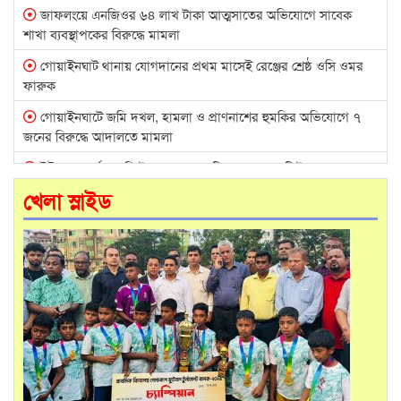
জাফলংয়ে এনজিওর ৬৪ লাখ টাকা আত্মসাতের অভিযোগে সাবেক
শাখা ব্যবস্থাপকের বিরুদ্ধে মামলা
গোয়াইনঘাট থানায় যোগদানের প্রথম মাসেই রেঞ্জের শ্রেষ্ঠ ওসি ওমর
ফারুক
গোয়াইনঘাটে জমি দখল, হামলা ও প্রাণনাশের হুমকির অভিযোগে ৭
জনের বিরুদ্ধে আদালতে মামলা
ইউকে ওয়ার্ক পারমিটের নামে ৩ কোটি ৬০ লাখ কোটি টাকা
আত্মসাৎ: স্ত্রী কারাগারে, স্বামী পলাতক
খেলা স্লাইড
তাহিরপুরে নৌ-ধর্মঘট প্রত্যাহার: যাদুকাটায় চালু হলো চাঁদাবাজির ‘নতুন
টোল’!
খাদিমনগরে ইউপি সদস্যসহ তিনজনের বিরুদ্ধে সরকারি গুচ্ছগ্রামের ঘর
দখলের অভিযোগ
বিএনপি নেতার বিরুদ্ধে মিথ্যা ও ভিত্তিহীন সংবাদের প্রতিবাদে
গোয়াইনঘাট প্রেসক্লাবে সংবাদ সম্মেলন
সিলেটের চোরাচালান সাম্রাজ্যের নতুন নিয়ন্ত্রক কারা?