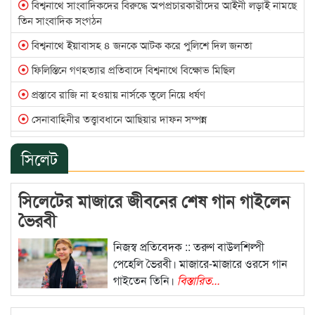
বিশ্বনাথে সাংবাদিকদের বিরুদ্ধে অপপ্রচারকারীদের আইনী লড়াই নামছে
তিন সাংবাদিক সংগঠন
বিশ্বনাথে ইয়াবাসহ ৪ জনকে আটক করে পুলিশে দিল জনতা
ফিলিস্তিনে গণহত্যার প্রতিবাদে বিশ্বনাথে বিক্ষোভ মিছিল
প্রস্তাবে রাজি না হওয়ায় নার্সকে তুলে নিয়ে ধর্ষণ
সেনাবাহিনীর তত্ত্বাবধানে আছিয়ার দাফন সম্পন্ন
পুলিশের আয়নাঘরে নির্যাতনের শিকার দুই সাংবাদিক
সিলেট
তাহেরীকে গ্রেপ্তার করতে গিয়ে হামলার শিকার পুলিশ, তিনটি গাড়ি
ভাঙচুর
সিলেটের মাজারে জীবনের শেষ গান গাইলেন
তদন্ত রিপোর্ট পত্রিকার প্রকাশনা বন্ধ করতে মুমিন আনসারীকে আইনি
ভৈরবী
নোটিশ
নিজস্ব প্রতিবেদক :: তরুণ বাউলশিল্পী
প্রতারনার টাকায় কোটিপতি স্বামী-স্ত্রী দম্পতি
পেহেলি ভৈরবী। মাজারে-মাজারে ওরসে গান
‘বিয়ে’ করাই তার নেশা, কে এই এএসআই আবু নাঈম
গাইতেন তিনি।
বিস্তারিত...
স্বামীকে বাঁচাতে গিয়ে আহত অন্তঃসত্ত্বা, সাংবাদিকের বাড়ি ভাঙচুর