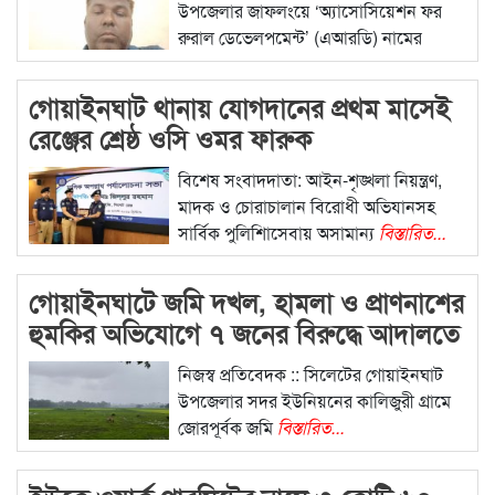
উপজেলার জাফলংয়ে ‘অ্যাসোসিয়েশন ফর
রুরাল ডেভেলপমেন্ট’ (এআরডি) নামের
বিস্তারিত...
গোয়াইনঘাট থানায় যোগদানের প্রথম মাসেই
রেঞ্জের শ্রেষ্ঠ ওসি ওমর ফারুক
বিশেষ সংবাদদাতা: আইন-শৃঙ্খলা নিয়ন্ত্রণ,
মাদক ও চোরাচালান বিরোধী অভিযানসহ
সার্বিক পুলিশিাসেবায় অসামান্য
বিস্তারিত...
গোয়াইনঘাটে জমি দখল, হামলা ও প্রাণনাশের
হুমকির অভিযোগে ৭ জনের বিরুদ্ধে আদালতে
মামলা
নিজস্ব প্রতিবেদক :: সিলেটের গোয়াইনঘাট
উপজেলার সদর ইউনিয়নের কালিজুরী গ্রামে
জোরপূর্বক জমি
বিস্তারিত...