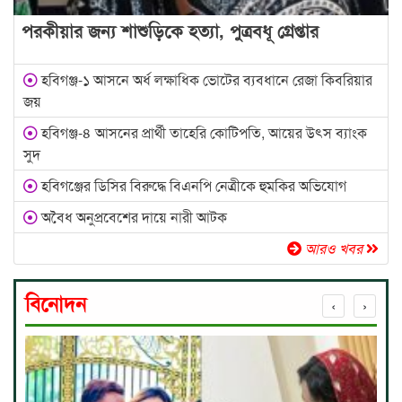
পরকীয়ার জন্য শাশুড়িকে হত্যা, পুত্রবধূ গ্রেপ্তার
হবিগঞ্জ-১ আসনে অর্ধ লক্ষাধিক ভোটের ব্যবধানে রেজা কিবরিয়ার
জয়
হবিগঞ্জ-৪ আসনের প্রার্থী তাহেরি কোটিপতি, আয়ের উৎস ব্যাংক
সুদ
হবিগঞ্জের ডিসির বিরুদ্ধে বিএনপি নেত্রীকে হুমকির অভিযোগ
অবৈধ অনুপ্রবেশের দায়ে নারী আটক
আরও খবর
বিনোদন
‹
›