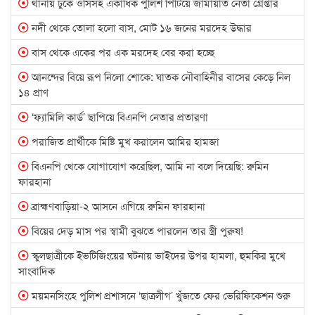
সিলেটের মদিনা মার্কেটে আলোচিত মারামারির ঘটনায় নির্দোষ প্রমাণিত
থানায় ঢুকে ওসিসহ একাধিক পুলিশ পিটিয়ে জামায়াত নেতা গ্রেপ্তার
সেচ্ছাসেবক দল নেতা সজিব
নদী থেকে তোলা হলো বাস, মোট ১৬ জনের মরদেহ উদ্ধার
গোয়াইনঘাট বাইপাসে প্রবাসীর জমি দখলের চেষ্টা : ভূমিখেকো চক্রের
বাস থেকে একের পর এক মরদেহ বের করা হচ্ছে
বিরুদ্ধে অভিযোগ
আনন্দের বিয়ে রূপ নিলো শোকে: ঘাতক নৌবাহিনীর বাসের কেড়ে নিল
মিথ্যা অভিযোগ দিয়ে বিপাকে গোয়াইনঘাটের প্রধান শিক্ষক, বিভাগীয়
১৪ প্রাণ
ব্যবস্থার নির্দেশ!
‘ফ্যামিলি কার্ড’ ছাপিয়ে বিএনপি নেতার প্রতারণা
গোয়াইনঘাট ইমরান আহমদ কলেজের অ্যাডহক কমিটির সভাপতি
জাহিদ আহমদ
পরাজিত প্রার্থীকে মিষ্টি মুখ করালেন আমির হামজা
গোয়াইনঘাটে মামলা রেকর্ডের পর আসামি গ্রেফতার: অপপ্রচারের
বিএনপি থেকে যোগাযোগ করেছিল, আমি না বলে দিয়েছি: রুমিন
শিকার তদন্তকারী কর্মকর্তা এসআই হামিদুর রহমান
ফারহানা
শেখ হাসিনার সঙ্গে ৪০ বিমান নিয়ে ঢাকায় নামার ঘোষণা
ব্রাহ্মণবাড়িয়া-২ আসনে এগিয়ে রুমিন ফারহানা
আনোয়ারুজ্জামানের
বিয়ের দেড় মাস পর স্বামী বুঝতে পারলেন তার স্ত্রী পুরুষ!
আখালিয়া ইউনিয়ন ভূমি অফিস প্রাঙ্গণে শতাদিক চারা রোপন কাজের
স্কুলছাত্রীকে ইভটিজিংয়ের ঘটনায় ভাইদের উপর হামলা, হুমকির মুখে
শুভ সূচনা
সাংবাদিক
চেঙ্গেরখালে ইউপি ট্যাক্সের নামে বেপরোয়া চাঁদাবাজি, মামলার পরও
ময়মনসিংহে পুলিশ প্রশাসনে ‘ছাত্রলীগ’ খুঁজতে ফের ভেরিফিকেশন শুরু
ধরাছোঁয়ার বাইরে মূলহোতা কবির