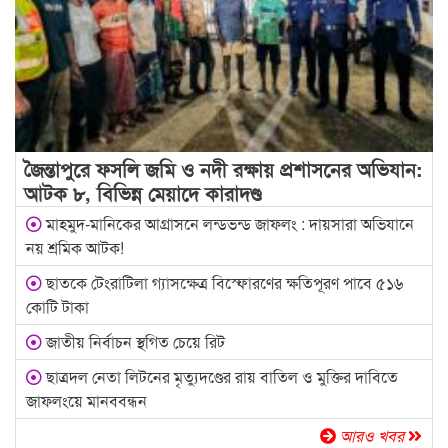
জৈন্তাপুরে ফসলি জমি ও নদী রক্ষায় প্রশাসনের অভিযান:
আটক ৮, বিভিন্ন মেয়াদে কারাদণ্ড
মাহমুদ-মানিকের আগ্রাসনে লন্ডভন্ড জাফলং : দায়সারা অভিযানে
নয় শ্রমিক আটক!
ছাতকে টেংরাটিলা গ্যাসক্ষেত্র বিস্ফোরণের ক্ষতিপূরণ পাবে ৫১৬
কোটি টাকা
জাতীয় নির্বাচন স্থগিত চেয়ে রিট
ছাত্রদল নেতা লিটনের মৃত্যুদণ্ডের রায় বাতিল ও মুক্তির দাবিতে
জাফলংয়ে মানববন্ধন
আরও খবর