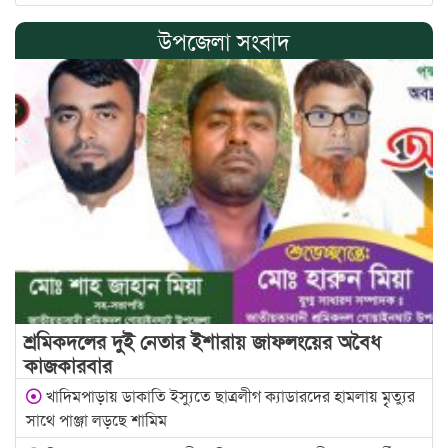
উপজেলা সংবাদ
শ্রমিকদলের দুই নেতার ইশারায় জাফলংয়ের অবৈধ
কাজকারবার
খাদিমপাড়ায় ডাকাতি ইস্যুতে ছাত্রলীগ ক্যাডারদের হামলায় মৃৃত্যুর
সাথে পাঞ্জা লড়ছে শামিম