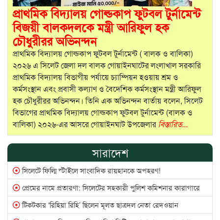
লালপুর ফাঁড়ি ইনচার্জের বিরুদ্ধে মাসোয়ার নেয়ার অভিযোগ
প্রাথমিক বিদ্যালয় গোল্ডকাপ ফুটবল টুর্নামেন্ট
সিলেটে জমি বিরোধে যুবক হত্যা: ৯ জনসহ অজ্ঞাত ৭-৮ জনের বিরুদ্ধে
বিজয়ী বালকদলকে মন্ত্রী আরিফুল হক
মামলা
চৌধুরীরর অভিনন্দন
সিলেটে জমি-সংক্রান্ত বিরোধে প্রতিপক্ষের হামলায় যুবকের মৃত্যু
প্রাথমিক বিদ্যালয় গোল্ডকাপ ফুটবল টুর্নামেন্ট ( বালক ও বালিকা)
জৈন্তাপুরে স্কুলছাত্রীকে শ্লীলতাহানির অভিযোগ: র‍্যাবের অভিযানে জসিম
২০২৬ এ সিলেট জেলা দল বালক গোয়াইনঘাটের লংলাখাল সরকারি
গ্রেপ্তার
প্রাথমিক বিদ্যালয় বিভাগীয় পর্যায়ে চ্যাম্পিয়ন হওয়ায় শ্রম ও
কর্মসংস্থান এবং প্রবাসী কল্যাণ ও বৈদেশিক কর্মসংস্থান মন্ত্রী আরিফুল
সিলেট জেলা প্রেসক্লাবে ‘নারীর শিক্ষা ও নেতৃত্ব’ বিষয়ক কমিউনিটি
হক চৌধুরীরর অভিনন্দন। তিনি এক অভিনন্দন বার্তায় বলেন, সিলেট
সংলাপ অনুষ্ঠিত
বিভাগের প্রাথমিক বিদ্যালয় গোল্ডকাপ ফুটবল টুর্নামেন্ট (বালক ও
ওসমানী মেডিকেল ছাত্রলীগের সাবেক সভাপতি রিফাতকে ইনডোর
বালিকা) ২০২৬-এর আসরে গোয়াইনঘাট উপজেলার
বিস্তারিত...
মেডিকেল অফিসার পদায়ন
ফুলের পরিবর্তে এখন থেকে খাদ্য সামগ্রী উপহারের ব্যতিক্রমী সিদ্ধান্ত :
সারাদেশ
আসক চেয়ারম্যান রকিব আল মাহমুদ
সিলেটে ফিল্মি স্টাইলে সাংবাদিক রায়হানকে অপহরণ!
ছাতকে চাঁদা না পেয়ে ব্যবসায়ী দুলু মিয়াকে প্রাণনাশের হুমকি ও
ফেসবুকে অপপ্রচার
প্রেমের নামে প্রতারণা: সিলেটের সহকারী পুলিশ কমিশনার কারাগারে
শাহজালাল (র.) মাজারে মানতের খাসি নিয়ে অনিয়ম
টিকটকার ‘রিহিয়া রিহি’ ছিলেন মূলত ছাত্রদল নেতা রেদওয়ান