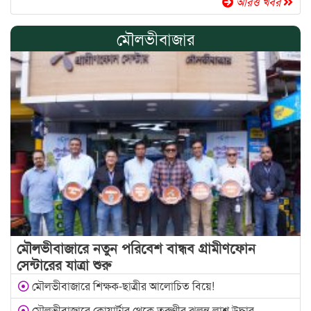
আরও খবর
মৌলভীবাজার
মৌলভীবাজারে নতুন পরিবেশ বান্ধব গ্রামীণফোন
সেন্টারের যাত্রা শুরু
মৌলভীবাজারে শিক্ষক-ছাত্রীর আলোচিত বিয়ে!
মৌলভীবাজারে কোয়ার্টার থেকে তরুণীর ঝুলন্ত লাশ উদ্ধার