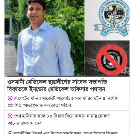
ওসমানী মেডিকেল ছাত্রলীগের সাবেক সভাপতি
রিফাতকে ইনডোর মেডিকেল অফিসার পদায়ন
সিলেটের মদিনা মার্কেটে আলোচিত মারামারির ঘটনায় নির্দোষ
প্রমাণিত সেচ্ছাসেবক দল নেতা সজিব
শেখ হাসিনার সঙ্গে ৪০ বিমান নিয়ে ঢাকায় নামার ঘোষণা
আনোয়ারুজ্জামানের
রাজনীতির ঊর্ধ্বে এক টুকরো মানবিকতা: সাংবাদিকের বিপদে