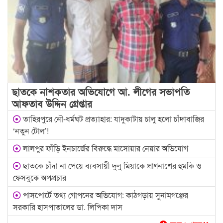
ছাতকে নাশকতার অভিযোগে আ. লীগের সভাপ‌তি
আফতাব উদ্দিন গ্রেপ্তার
তাহিরপুরে নৌ-ধর্মঘট প্রত্যাহার: যাদুকাটায় চালু হলো চাঁদাবাজির
‘নতুন টোল’!
লালপুর ফাঁড়ি ইনচার্জের বিরুদ্ধে মাসোয়ার নেয়ার অভিযোগ
ছাতকে চাঁদা না পেয়ে ব্যবসায়ী দুলু মিয়াকে প্রাণনাশের হুমকি ও
ফেসবুকে অপপ্রচার
পাসপোর্টে তথ্য গোপনের অভিযোগ: কাঠগড়ায় সুনামগঞ্জের
সরকারি হাসপাতালের ডা. লিপিকা দাস