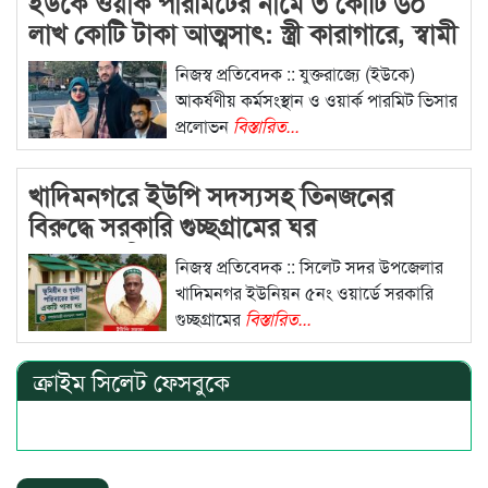
ইউকে ওয়ার্ক পারমিটের নামে ৩ কোটি ৬০
লাখ কোটি টাকা আত্মসাৎ: স্ত্রী কারাগারে, স্বামী
পলাতক
নিজস্ব প্রতিবেদক :: যুক্তরাজ্যে (ইউকে)
আকর্ষণীয় কর্মসংস্থান ও ওয়ার্ক পারমিট ভিসার
প্রলোভন
বিস্তারিত...
খাদিমনগরে ইউপি সদস্যসহ তিনজনের
বিরুদ্ধে সরকারি গুচ্ছগ্রামের ঘর
দখলের অভিযোগ
নিজস্ব প্রতিবেদক :: সিলেট সদর উপজেলার
খাদিমনগর ইউনিয়ন ৫নং ওয়ার্ডে সরকারি
গুচ্ছগ্রামের
বিস্তারিত...
ক্রাইম সিলেট ফেসবুকে