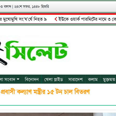
 বঙ্গাব্দ
|
২৪শে সফর, ১৪৪৮ হিজরি
খি সং’ঘ’র্ষে নিহত ৯
ইউকে ওয়ার্ক পারমিটের নামে ৩ কোটি ৬০ লা
ালকে গ্রেপ্তারের দাবি স্থানীয়দের
গোয়াইনঘাটে আলিম উদ্দিনের নে
লা সংবাদ
বিনোদন
খেলা স্লাইড
সারাদেশ
কলাম
মুক্তমত
প্রবাসী কল্যাণ মন্ত্রীর ১৫ টন চাল বিতরণ