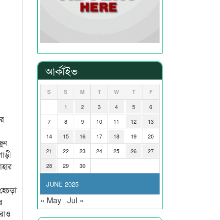
আর্কাইভ
S
S
M
T
W
T
F
1
2
3
4
5
6
ের
7
8
9
10
11
12
13
14
15
16
17
18
19
20
জুন
21
22
23
24
25
26
27
গাড়ী
াহার
28
29
30
JUNE 2025
 হেচড়া
« May
Jul »
র
আরোও