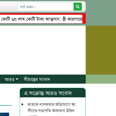
 লাখ কোটি টাকা আত্মসাৎ: স্ত্রী কারাগারে, স্বামী পলাতক
তাহিরপ
 নেতৃত্বে চাঁদাবাজি ও শ্রমিকদের মারধর
নগরীতে কোটি টাকার সম
আরও
সীমান্তের সংবাদ
এ সংক্রান্ত আরও সংবাদ
ছাতকে নাশকতার অভিযোগে আ.
লীগের সভাপ‌তি আফতাব উদ্দিন