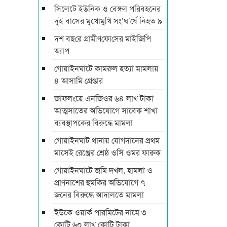
সিলেটে ইউনিক ও বেঙ্গল পরিবহনের
দুই বাসের মুখোমুখি সং’ঘ’র্ষে নিহত ৯
দশ বছ‌রে গ্রামীণ‌ফো‌সের মাইজিপি
অ্যাপ
গোয়াইনঘাটে কামরুল হত্যা মামলায়
৪ আসামি গ্রেপ্তার
জাফলংয়ে এনজিওর ৬৪ লাখ টাকা
আত্মসাতের অভিযোগে সাবেক শাখা
ব্যবস্থাপকের বিরুদ্ধে মামলা
গোয়াইনঘাট থানায় যোগদানের প্রথম
মাসেই রেঞ্জের শ্রেষ্ঠ ওসি ওমর ফারুক
গোয়াইনঘাটে জমি দখল, হামলা ও
প্রাণনাশের হুমকির অভিযোগে ৭
জনের বিরুদ্ধে আদালতে মামলা
ইউকে ওয়ার্ক পারমিটের নামে ৩
কোটি ৬০ লাখ কোটি টাকা