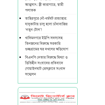
আত্মসাৎ: স্ত্রী কারাগারে, স্বামী
পলাতক
তাহিরপুরে নৌ-ধর্মঘট প্রত্যাহার:
যাদুকাটায় চালু হলো চাঁদাবাজির
‘নতুন টোল’!
খাদিমনগরে ইউপি সদস্যসহ
তিনজনের বিরুদ্ধে সরকারি
গুচ্ছগ্রামের ঘর দখলের অভিযোগ
বিএনপি নেতার বিরুদ্ধে মিথ্যা ও
ভিত্তিহীন সংবাদের প্রতিবাদে
গোয়াইনঘাট প্রেসক্লাবে সংবাদ
সম্মেলন
………………………..