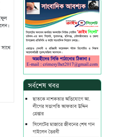
ইফুল
বলেন।
 সাথে
সর্বশেষ খবর
ছাতকে নাশকতার অভিযোগে আ.
লীগের সভাপ‌তি আফতাব উদ্দিন
গ্রেপ্তার
সিলেটের মাজারে জীবনের শেষ গান
গাইলেন ভৈরবী