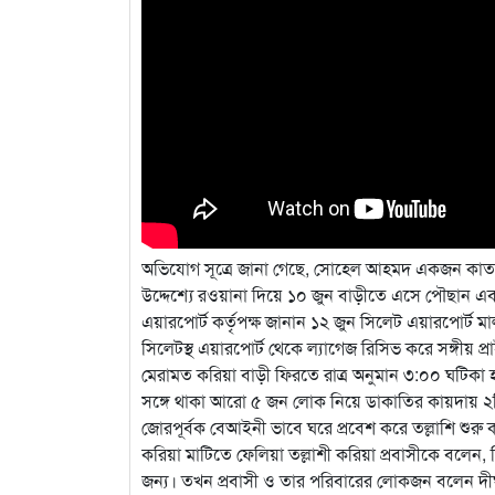
অভিযোগ সূত্রে জানা গেছে, সোহেল আহমদ একজন কাতার প
উদ্দেশ্যে রওয়ানা দিয়ে ১০ জুন বাড়ীতে এসে পৌছান এ
এয়ারপোর্ট কর্তৃপক্ষ জানান ১২ জুন সিলেট এয়ারপোর্ট ম
সিলেটস্থ এয়ারপোর্ট থেকে ল্যাগেজ রিসিভ করে সঙ্গীয় প্
মেরামত করিয়া বাড়ী ফিরতে রাত্র অনুমান ৩:০০ ঘটিকা
সঙ্গে থাকা আরো ৫ জন লোক নিয়ে ডাকাতির কায়দায় ২ট
জোরপূর্বক বেআইনী ভাবে ঘরে প্রবেশ করে তল্লাশি শুর
করিয়া মাটিতে ফেলিয়া তল্লাশী করিয়া প্রবাসীকে বলে
জন্য। তখন প্রবাসী ও তার পরিবারের লোকজন বলেন দী