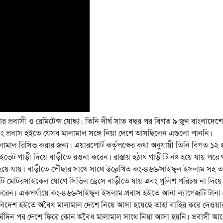
্রবাসী ও রেমিটেন্স যোদ্ধা। তিনি দীর্ঘ সাত বছর পর বিগত ৯ জুন বাংলাদেশ
বং প্রবাস হইতে যেসব মালামাল সঙ্গে নিয়া দেশে আসছিলেন এগুলো পাননি।
ালামাল রিসিভ করার জন্য। এয়ারপোর্ট কর্তৃপক্ষের কথা অনুযায়ী তিনি বিগত ১২ 
রাইভেট গাড়ী দিয়ে বাড়ীতে রওনা করেন। রাস্তায় হঠাৎ গাড়ীটি নষ্ট হয়ে যায় পরে 
 হয়ে যায়। বাড়ীতে পৌছার সাথে সাথে উল্লেখিত কং-৪৬৬/সাইফুল ইসলাম সহ ত
ি মোটরসাইকেল যোগে সিভিল ড্রেসে বাড়ীতে যায় এবং পুলিশ পরিচয় না দিয়ে
ু করেন। একপর্যায়ে কং-৪৬৬/সাইফুল ইসলাম প্রবাস হইতে আনা ল্যাগেজটি টানা
ন, বিদেশ হইতে অবৈধ মালামাল দেশে নিয়ে আসা হয়েছে তাহা বাহির করে দেওয়া
র্ঘদিন পর দেশে ফিরে কোন অবৈধ মালামাল সাথে নিয়া আসা হয়নি। প্রবাসী 