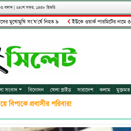
 বঙ্গাব্দ
|
২৪শে সফর, ১৪৪৮ হিজরি
মুখি সং’ঘ’র্ষে নিহত ৯
ইউকে ওয়ার্ক পারমিটের নামে ৩ কোটি ৬০
রিমালকে গ্রেপ্তারের দাবি স্থানীয়দের
গোয়াইনঘাটে আলিম উদ্দিনের
লা সংবাদ
বিনোদন
খেলা স্লাইড
সারাদেশ
কলাম
মুক্তমত
য়ে বিপাকে প্রবাসীর পরিবার!