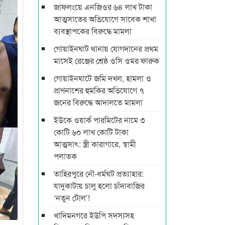
জাফলংয়ে এনজিওর ৬৪ লাখ টাকা
আত্মসাতের অভিযোগে সাবেক শাখা
ব্যবস্থাপকের বিরুদ্ধে মামলা
গোয়াইনঘাট থানায় যোগদানের প্রথম
মাসেই রেঞ্জের শ্রেষ্ঠ ওসি ওমর ফারুক
গোয়াইনঘাটে জমি দখল, হামলা ও
প্রাণনাশের হুমকির অভিযোগে ৭
জনের বিরুদ্ধে আদালতে মামলা
ইউকে ওয়ার্ক পারমিটের নামে ৩
কোটি ৬০ লাখ কোটি টাকা
আত্মসাৎ: স্ত্রী কারাগারে, স্বামী
পলাতক
তাহিরপুরে নৌ-ধর্মঘট প্রত্যাহার:
যাদুকাটায় চালু হলো চাঁদাবাজির
‘নতুন টোল’!
খাদিমনগরে ইউপি সদস্যসহ