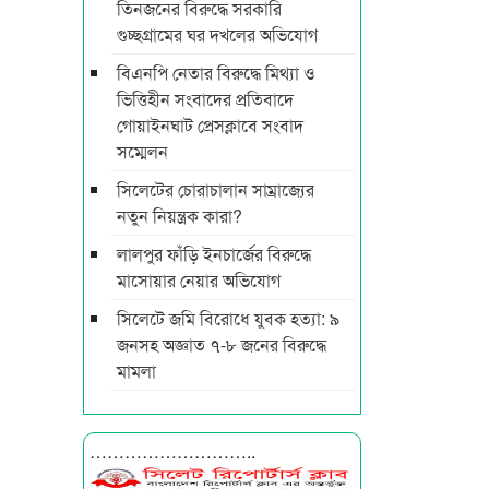
তিনজনের বিরুদ্ধে সরকারি
গুচ্ছগ্রামের ঘর দখলের অভিযোগ
বিএনপি নেতার বিরুদ্ধে মিথ্যা ও
ভিত্তিহীন সংবাদের প্রতিবাদে
গোয়াইনঘাট প্রেসক্লাবে সংবাদ
সম্মেলন
সিলেটের চোরাচালান সাম্রাজ্যের
নতুন নিয়ন্ত্রক কারা?
লালপুর ফাঁড়ি ইনচার্জের বিরুদ্ধে
মাসোয়ার নেয়ার অভিযোগ
সিলেটে জমি বিরোধে যুবক হত্যা: ৯
জনসহ অজ্ঞাত ৭-৮ জনের বিরুদ্ধে
মামলা
………………………..