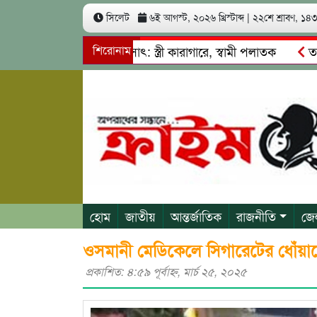
সিলেট
৬ই আগস্ট, ২০২৬ খ্রিস্টাব্দ
|
২২শে শ্রাবণ, ১৪৩৩
খ কোটি টাকা আত্মসাৎ: স্ত্রী কারাগারে, স্বামী পলাতক
শিরোনাম
তাহিরপুরে
াবাজি ও শ্রমিকদের মারধর
নগরীতে কোটি টাকার সম্পত্তি দখলের চে
হোম
জাতীয়
আন্তর্জাতিক
রাজনীতি
জে
ওসমানী মেডিকেলে সিগারেটের ধোঁয়াকে
প্রকাশিত: ৪:৫৯ পূর্বাহ্ণ, মার্চ ২৫, ২০২৫