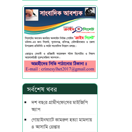
সর্বশেষ খবর
দশ বছ‌রে গ্রামীণ‌ফো‌সের মাইজিপি
অ্যাপ
গোয়াইনঘাটে কামরুল হত্যা মামলায়
৪ আসামি গ্রেপ্তার