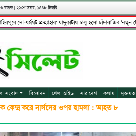
 বঙ্গাব্দ
|
২২শে সফর, ১৪৪৮ হিজরি
 নৌ-ধর্মঘট প্রত্যাহার: যাদুকাটায় চালু হলো চাঁদাবাজির ‘নতুন টোল’!
ষ্টা: গ্রেফতারের পর জামিনে মূক্ত রাসেল, আতঙ্কে পরিবার
প্রেম
লা সংবাদ
বিনোদন
খেলা স্লাইড
সারাদেশ
কলাম
মুক্তমত
 কেন্দ্র করে নার্সদের ওপর হামলা : আহত ৮