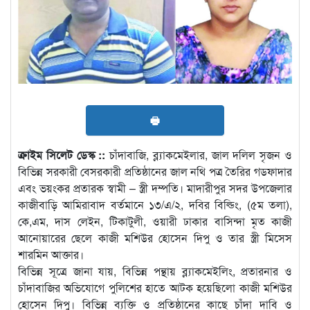
🖶
ক্রাইম সিলেট ডেস্ক ::
চাঁদাবাজি, ব্ল‍্যাকমেইলার, জাল দলিল সৃজন ও
বিভিন্ন সরকারী বেসরকারী প্রতিষ্ঠানের জাল নথি পত্র তৈরির গডফাদার
এবং ভয়ংকর প্রতারক স্বামী – স্ত্রী দম্পতি। মাদারীপুর সদর উপজেলার
কাজীবাড়ি আমিরাবাদ বর্তমানে ১৩/এ/২, দবির বিল্ডিং, (৫ম তলা),
কে,এম, দাস লেইন, টিকাটুলী, ওয়ারী ঢাকার বাসিন্দা মৃত কাজী
আনোয়ারের ছেলে কাজী মশিউর হোসেন দিপু ও তার স্ত্রী মিসেস
শারমিন আক্তার।
বিভিন্ন সূত্রে জানা যায়, বিভিন্ন পন্থায় ব্ল‍্যাকমেইলিং, প্রতারনার ও
চাঁদাবাজির অভিযোগে পুলিশের হাতে আটক হয়েছিলো কাজী মশিউর
হোসেন দিপু। বিভিন্ন ব্যক্তি ও প্রতিষ্ঠানের কাছে চাঁদা দাবি ও