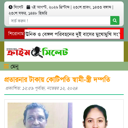
সিলেট
৭ই আগস্ট, ২০২৬ খ্রিস্টাব্দ
|
২৩শে শ্রাবণ, ১৪৩৩ বঙ্গাব্দ
|
২৩শে সফর, ১৪৪৮ হিজরি
সিলেটে ইউনিক ও বেঙ্গল পরিবহনের দুই বাসের মুখোমুখি সং’ঘ’র্ষে নি
শিরোনাম
গোয়াইনঘাটে প্রেমের ফাঁদে তরুণী পাচার: মাদকাসক্ত রিমালকে গ্রেপ্তারের
মেনু
প্রতারনার টাকায় কোটিপতি স্বামী-স্ত্রী দম্পতি
প্রকাশিত: ১২:৫৯ পূর্বাহ্ণ, নভেম্বর ১২, ২০২৪