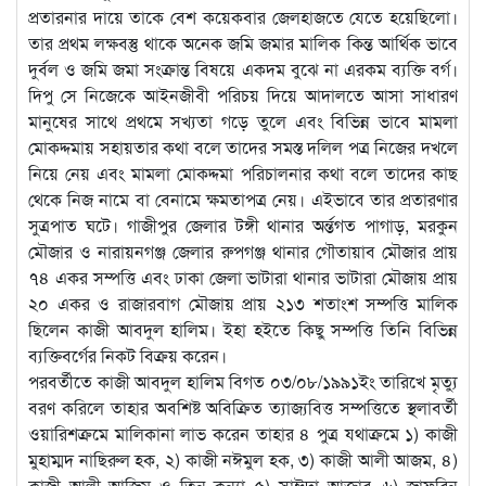
প্রতারনার দায়ে তাকে বেশ কয়েকবার জেলহাজতে যেতে হয়েছিলো।
তার প্রথম লক্ষবস্তু থাকে অনেক জমি জমার মালিক কিন্ত আর্থিক ভাবে
দুর্বল ও জমি জমা সংক্রান্ত বিষয়ে একদম বুঝে না এরকম ব্যক্তি বর্গ।
দিপু সে নিজেকে আইনজীবী পরিচয় দিয়ে আদালতে আসা সাধারণ
মানুষের সাথে প্রথমে সখ্যতা গড়ে তুলে এবং বিভিন্ন ভাবে মামলা
মোকদ্দমায় সহায়তার কথা বলে তাদের সমস্ত দলিল পত্র নিজের দখলে
নিয়ে নেয় এবং মামলা মোকদ্দমা পরিচালনার কথা বলে তাদের কাছ
থেকে নিজ নামে বা বেনামে ক্ষমতাপত্র নেয়। এইভাবে তার প্রতারণার
সুত্রপাত ঘটে। গাজীপুর জেলার টঙ্গী থানার অর্ন্তগত পাগাড়, মরকুন
মৌজার ও নারায়নগঞ্জ জেলার রুপগঞ্জ থানার গৌতায়াব মৌজার প্রায়
৭৪ একর সম্পত্তি এবং ঢাকা জেলা ভাটারা থানার ভাটারা মৌজায় প্রায়
২০ একর ও রাজারবাগ মৌজায় প্রায় ২১৩ শতাংশ সম্পত্তি মালিক
ছিলেন কাজী আবদুল হালিম। ইহা হইতে কিছু সম্পত্তি তিনি বিভিন্ন
ব্যক্তিবর্গের নিকট বিক্রয় করেন।
পরবর্তীতে কাজী আবদুল হালিম বিগত ০৩/০৮/১৯৯১ইং তারিখে মৃত্যু
বরণ করিলে তাহার অবশিষ্ট অবিক্রিত ত্যাজ্যবিত্ত সম্পত্তিতে স্থলাবর্তী
ওয়ারিশক্রমে মালিকানা লাভ করেন তাহার ৪ পুত্র যথাক্রমে ১) কাজী
মুহাম্মদ নাছিরুল হক, ২) কাজী নঈমুল হক, ৩) কাজী আলী আজম, ৪)
কাজী আলী আজিম ও তিন কন্যা ৫) সাঈদা আক্তার, ৬) জাফরিন