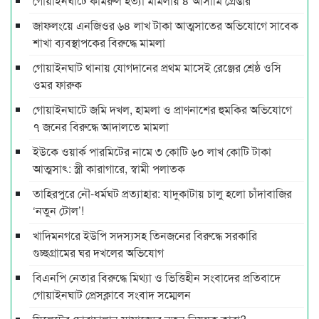
গোয়াইনঘাটে কামরুল হত্যা মামলায় ৪ আসামি গ্রেপ্তার
জাফলংয়ে এনজিওর ৬৪ লাখ টাকা আত্মসাতের অভিযোগে সাবেক
শাখা ব্যবস্থাপকের বিরুদ্ধে মামলা
গোয়াইনঘাট থানায় যোগদানের প্রথম মাসেই রেঞ্জের শ্রেষ্ঠ ওসি
ওমর ফারুক
গোয়াইনঘাটে জমি দখল, হামলা ও প্রাণনাশের হুমকির অভিযোগে
৭ জনের বিরুদ্ধে আদালতে মামলা
ইউকে ওয়ার্ক পারমিটের নামে ৩ কোটি ৬০ লাখ কোটি টাকা
আত্মসাৎ: স্ত্রী কারাগারে, স্বামী পলাতক
তাহিরপুরে নৌ-ধর্মঘট প্রত্যাহার: যাদুকাটায় চালু হলো চাঁদাবাজির
‘নতুন টোল’!
খাদিমনগরে ইউপি সদস্যসহ তিনজনের বিরুদ্ধে সরকারি
গুচ্ছগ্রামের ঘর দখলের অভিযোগ
বিএনপি নেতার বিরুদ্ধে মিথ্যা ও ভিত্তিহীন সংবাদের প্রতিবাদে
গোয়াইনঘাট প্রেসক্লাবে সংবাদ সম্মেলন