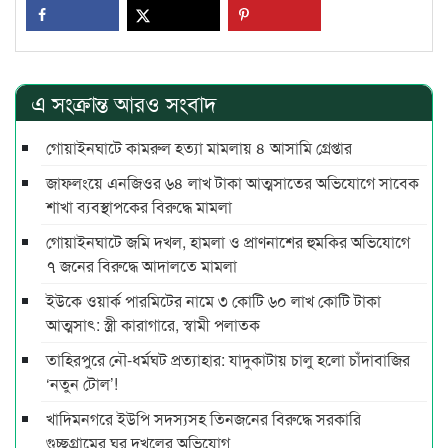
এ সংক্রান্ত আরও সংবাদ
গোয়াইনঘাটে কামরুল হত্যা মামলায় ৪ আসামি গ্রেপ্তার
জাফলংয়ে এনজিওর ৬৪ লাখ টাকা আত্মসাতের অভিযোগে সাবেক
শাখা ব্যবস্থাপকের বিরুদ্ধে মামলা
গোয়াইনঘাটে জমি দখল, হামলা ও প্রাণনাশের হুমকির অভিযোগে
৭ জনের বিরুদ্ধে আদালতে মামলা
ইউকে ওয়ার্ক পারমিটের নামে ৩ কোটি ৬০ লাখ কোটি টাকা
আত্মসাৎ: স্ত্রী কারাগারে, স্বামী পলাতক
তাহিরপুরে নৌ-ধর্মঘট প্রত্যাহার: যাদুকাটায় চালু হলো চাঁদাবাজির
‘নতুন টোল’!
খাদিমনগরে ইউপি সদস্যসহ তিনজনের বিরুদ্ধে সরকারি
গুচ্ছগ্রামের ঘর দখলের অভিযোগ