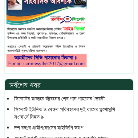
সর্বশেষ খবর
সিলেটের মাজারে জীবনের শেষ গান গাইলেন ভৈরবী
সিলেটে ইউনিক ও বেঙ্গল পরিবহনের দুই বাসের মুখোমুখি
সং’ঘ’র্ষে নিহত ৯
দশ বছ‌রে গ্রামীণ‌ফো‌সের মাইজিপি অ্যাপ