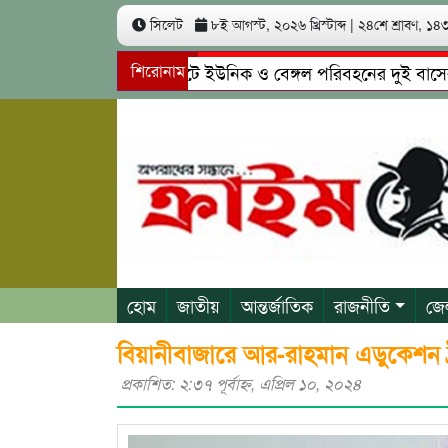
সিলেট
৮ই আগস্ট, ২০২৬ খ্রিস্টাব্দ
|
২৪শে শ্রাবণ, ১৪৩৩
সিলেটে ইউনিক ও বেঙ্গল পরিবহনের দুই বাসের মুখোমুখ
শিরোনাম
গোয়াইনঘাটে প্রেমের ফাঁদে তরুণী পাচার: মাদকাসক্ত রিম
হোম
জাতীয়
আন্তর্জাতিক
রাজনীতি
জে
বিয়ানীবাজারে আর-রাহমান এডুকেশন ট
প্রকাশিত: ২:৩৭ পূর্বাহ্ণ, এপ্রিল ১০, ২০২৪