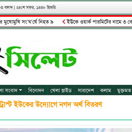
 বঙ্গাব্দ
|
২৪শে সফর, ১৪৪৮ হিজরি
ি সং’ঘ’র্ষে নিহত ৯
ইউকে ওয়ার্ক পারমিটের নামে ৩ কোটি ৬০ লা
ালকে গ্রেপ্তারের দাবি স্থানীয়দের
গোয়াইনঘাটে আলিম উদ্দিনের নে
লা সংবাদ
বিনোদন
খেলা স্লাইড
সারাদেশ
কলাম
মুক্তমত
্রাস্ট ইউকের উদ্যোগে নগদ অর্থ বিতরণ