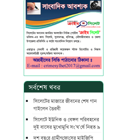
সর্বশেষ খবর
সিলেটের মাজারে জীবনের শেষ গান
গাইলেন ভৈরবী
সিলেটে ইউনিক ও বেঙ্গল পরিবহনের
দুই বাসের মুখোমুখি সং’ঘ’র্ষে নিহত ৯
দশ বছ‌রে গ্রামীণ‌ফো‌সের মাইজিপি