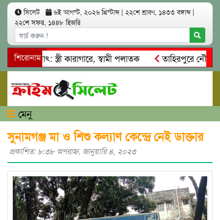
সিলেট
৬ই আগস্ট, ২০২৬ খ্রিস্টাব্দ
|
২২শে শ্রাবণ, ১৪৩৩ বঙ্গাব্দ
|
২২শে সফর, ১৪৪৮ হিজরি
আত্মসাৎ: স্ত্রী কারাগারে, স্বামী পলাতক
শিরোনাম
তাহিরপুরে নৌ-ধর্মঘট প
মিকদের মারধর
নগরীতে কোটি টাকার সম্পত্তি দখলের চেষ্টা: গ্রেফ
মেনু
সুনামগঞ্জ মা ও শিশু কল্যাণ কেন্দ্রে নেই ডাক্তার
প্রকাশিত: ৮:৩৮ অপরাহ্ণ, জানুয়ারি ৪, ২০২৩