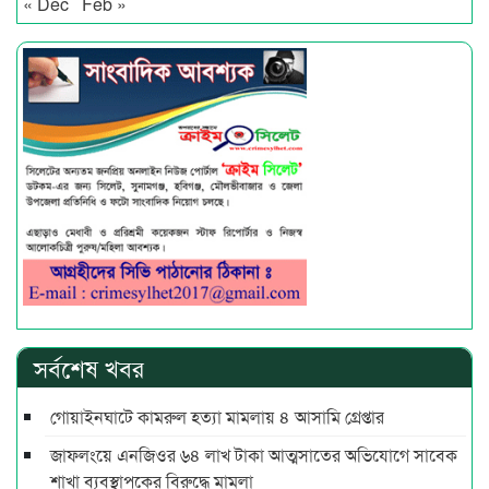
« Dec
Feb »
সর্বশেষ খবর
গোয়াইনঘাটে কামরুল হত্যা মামলায় ৪ আসামি গ্রেপ্তার
জাফলংয়ে এনজিওর ৬৪ লাখ টাকা আত্মসাতের অভিযোগে সাবেক
শাখা ব্যবস্থাপকের বিরুদ্ধে মামলা