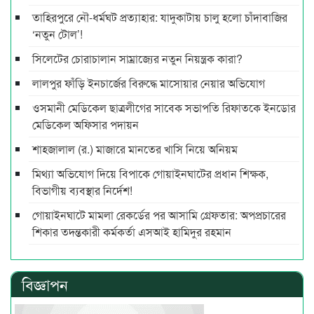
তাহিরপুরে নৌ-ধর্মঘট প্রত্যাহার: যাদুকাটায় চালু হলো চাঁদাবাজির
‘নতুন টোল’!
সিলেটের চোরাচালান সাম্রাজ্যের নতুন নিয়ন্ত্রক কারা?
লালপুর ফাঁড়ি ইনচার্জের বিরুদ্ধে মাসোয়ার নেয়ার অভিযোগ
ওসমানী মেডিকেল ছাত্রলীগের সাবেক সভাপতি রিফাতকে ইনডোর
মেডিকেল অফিসার পদায়ন
শাহজালাল (র.) মাজারে মানতের খাসি নিয়ে অনিয়ম
মিথ্যা অভিযোগ দিয়ে বিপাকে গোয়াইনঘাটের প্রধান শিক্ষক,
বিভাগীয় ব্যবস্থার নির্দেশ!
গোয়াইনঘাটে মামলা রেকর্ডের পর আসামি গ্রেফতার: অপপ্রচারের
শিকার তদন্তকারী কর্মকর্তা এসআই হামিদুর রহমান
বিজ্ঞাপন