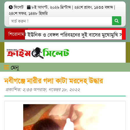
সিলেট
৮ই আগস্ট, ২০২৬ খ্রিস্টাব্দ
|
২৪শে শ্রাবণ, ১৪৩৩ বঙ্গাব্দ
|
২৪শে সফর, ১৪৪৮ হিজরি
সিলেটে ইউনিক ও বেঙ্গল পরিবহনের দুই বাসের মুখোমুখি সং’ঘ’র্ষ
শিরোনাম
গোয়াইনঘাটে প্রেমের ফাঁদে তরুণী পাচার: মাদকাসক্ত রিমালকে গ্রেপ্ত
মেনু
নবীগঞ্জে নারীর গলা কাটা মরদেহ উদ্ধার
প্রকাশিত: ২:৩৩ অপরাহ্ণ, নভেম্বর ১৮, ২০২২