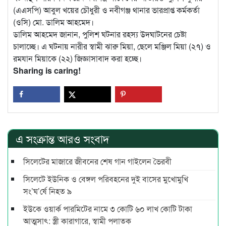
(এএসপি) আবুল খয়ের চৌধুরী ও নবীগঞ্জ থানার ভারপ্রাপ্ত কর্মকর্তা
(ওসি) মো. ডালিম আহমেদ।
ডালিম আহমেদ জানান, পুলিশ ঘটনার রহস্য উদঘাটনের চেষ্টা
চালাচ্ছে। এ ঘটনায় নারীর স্বামী ঝারু মিয়া, ছেলে মঞ্জিল মিয়া (২৭) ও
রমযান মিয়াকে (২২) জিজ্ঞাসাবাদ করা হচ্ছে।
Sharing is caring!
এ সংক্রান্ত আরও সংবাদ
সিলেটের মাজারে জীবনের শেষ গান গাইলেন ভৈরবী
সিলেটে ইউনিক ও বেঙ্গল পরিবহনের দুই বাসের মুখোমুখি
সং’ঘ’র্ষে নিহত ৯
ইউকে ওয়ার্ক পারমিটের নামে ৩ কোটি ৬০ লাখ কোটি টাকা
আত্মসাৎ: স্ত্রী কারাগারে, স্বামী পলাতক