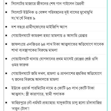
সিলেটের মাজারে জীবনের শেষ গান গাইলেন ভৈরবী
সিলেটে ইউনিক ও বেঙ্গল পরিবহনের দুই বাসের মুখোমুখি
সং’ঘ’র্ষে নিহত ৯
দশ বছ‌রে গ্রামীণ‌ফো‌সের মাইজিপি অ্যাপ
গোয়াইনঘাটে কামরুল হত্যা মামলায় ৪ আসামি গ্রেপ্তার
জাফলংয়ে এনজিওর ৬৪ লাখ টাকা আত্মসাতের অভিযোগে সাবেক
শাখা ব্যবস্থাপকের বিরুদ্ধে মামলা
গোয়াইনঘাট থানায় যোগদানের প্রথম মাসেই রেঞ্জের শ্রেষ্ঠ ওসি
ওমর ফারুক
গোয়াইনঘাটে জমি দখল, হামলা ও প্রাণনাশের হুমকির অভিযোগে
৭ জনের বিরুদ্ধে আদালতে মামলা
ইউকে ওয়ার্ক পারমিটের নামে ৩ কোটি ৬০ লাখ কোটি টাকা
আত্মসাৎ: স্ত্রী কারাগারে, স্বামী পলাতক
তাহিরপুরে নৌ-ধর্মঘট প্রত্যাহার: যাদুকাটায় চালু হলো চাঁদাবাজির
‘নতুন টোল’!