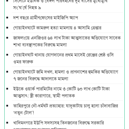
সিলেটে ইউনিক ও বেঙ্গল পরিবহনের দুই বাসের মুখোমুখি
সং’ঘ’র্ষে নিহত ৯
দশ বছ‌রে গ্রামীণ‌ফো‌সের মাইজিপি অ্যাপ
গোয়াইনঘাটে কামরুল হত্যা মামলায় ৪ আসামি গ্রেপ্তার
জাফলংয়ে এনজিওর ৬৪ লাখ টাকা আত্মসাতের অভিযোগে সাবেক
শাখা ব্যবস্থাপকের বিরুদ্ধে মামলা
গোয়াইনঘাট থানায় যোগদানের প্রথম মাসেই রেঞ্জের শ্রেষ্ঠ ওসি
ওমর ফারুক
গোয়াইনঘাটে জমি দখল, হামলা ও প্রাণনাশের হুমকির অভিযোগে
৭ জনের বিরুদ্ধে আদালতে মামলা
ইউকে ওয়ার্ক পারমিটের নামে ৩ কোটি ৬০ লাখ কোটি টাকা
আত্মসাৎ: স্ত্রী কারাগারে, স্বামী পলাতক
তাহিরপুরে নৌ-ধর্মঘট প্রত্যাহার: যাদুকাটায় চালু হলো চাঁদাবাজির
‘নতুন টোল’!
খাদিমনগরে ইউপি সদস্যসহ তিনজনের বিরুদ্ধে সরকারি