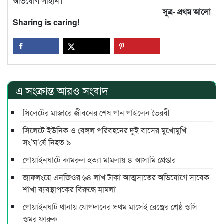
অভিযোগ পাইনি।’
সুত্র- প্রথম আলো
Sharing is caring!
এ সংক্রান্ত আরও সংবাদ
সিলেটের মাজারে জীবনের শেষ গান গাইলেন ভৈরবী
সিলেটে ইউনিক ও বেঙ্গল পরিবহনের দুই বাসের মুখোমুখি
সং’ঘ’র্ষে নিহত ৯
গোয়াইনঘাটে কামরুল হত্যা মামলায় ৪ আসামি গ্রেপ্তার
জাফলংয়ে এনজিওর ৬৪ লাখ টাকা আত্মসাতের অভিযোগে সাবেক
শাখা ব্যবস্থাপকের বিরুদ্ধে মামলা
গোয়াইনঘাট থানায় যোগদানের প্রথম মাসেই রেঞ্জের শ্রেষ্ঠ ওসি
ওমর ফারুক