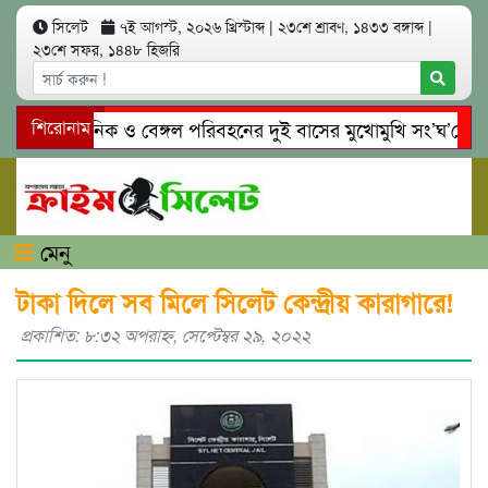
সিলেট
৭ই আগস্ট, ২০২৬ খ্রিস্টাব্দ
|
২৩শে শ্রাবণ, ১৪৩৩ বঙ্গাব্দ
|
২৩শে সফর, ১৪৪৮ হিজরি
লেটে ইউনিক ও বেঙ্গল পরিবহনের দুই বাসের মুখোমুখি সং’ঘ’র্ষে নিহত
শিরোনাম
াইনঘাটে প্রেমের ফাঁদে তরুণী পাচার: মাদকাসক্ত রিমালকে গ্রেপ্তারের দ
মেনু
টাকা দিলে সব মিলে সিলেট কেন্দ্রীয় কারাগারে!
প্রকাশিত: ৮:৩২ অপরাহ্ণ, সেপ্টেম্বর ২৯, ২০২২