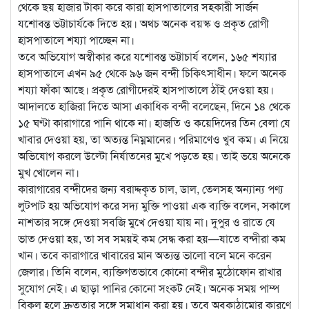
থেকে ছয় হাজার টাকা করে কারা হাসপাতালের সহকারী সার্জন
যশোবন্ত ভট্টাচার্যকে দিতে হয়। অথচ অনেক বয়স্ক ও প্রকৃত রোগী
হাসপাতালে শয্যা পাচ্ছেন না।
তবে অভিযোগ অস্বীকার করে যশোবন্ত ভট্টাচার্য বলেন, ১৬৫ শয্যার
হাসপাতালে এখন ৯৫ থেকে ৯৬ জন বন্দী চিকিৎসাধীন। ফলে অনেক
শয্যা ফাঁকা আছে। প্রকৃত রোগীদেরই হাসপাতালে ঠাঁই দেওয়া হয়।
আদালতে হাজিরা দিতে আসা একাধিক বন্দী বলেছেন, দিনে ১৪ থেকে
১৫ ঘণ্টা কারাগারে পানি থাকে না। হাজতি ও কয়েদিদের তিন বেলা যে
খাবার দেওয়া হয়, তা অত্যন্ত নিম্নমানের। পরিমাণেও খুব কম। এ নিয়ে
অভিযোগ করলে উল্টো নির্যাতনের মুখে পড়তে হয়। তাই ভয়ে অনেকে
মুখ খোলেন না।
কারাগারের বন্দীদের জন্য বরাদ্দকৃত চাল, ডাল, তেলসহ অন্যান্য পণ্য
লুটপাট হয় অভিযোগ করে সদ্য মুক্তি পাওয়া এক ব্যক্তি বলেন, সকালে
নাশতার সঙ্গে দেওয়া সবজি মুখে দেওয়া যায় না। দুপুর ও রাতে যে
ভাত দেওয়া হয়, তা সব সময়ই কম সেদ্ধ করা হয়—যাতে বন্দীরা কম
খান। তবে কারাগারে খাবারের মান অত্যন্ত ভালো বলে মনে করেন
জেলার। তিনি বলেন, ব্যক্তিগতভাবে কোনো বন্দীর মুঠোফোন রাখার
সুযোগ নেই। এ ছাড়া পানির কোনো সংকট নেই। অনেক সময় পাম্প
বিকল হলে দ্রুততার সঙ্গে সমাধান করা হয়। তবে অবকাঠামোর কারণে