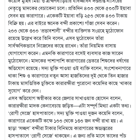
কয়েদি মুহিব মিয়া ও ব্রাহ্মণবাড়িয়ার যাবজ্জীবন দণ্ডপ্রাপ্ত নাসিরের
নেতৃত্বে মাদকের বেচাকেনা চলে। প্রতিদিন ৪০০ থেকে ৫০০টি ইয়াবা
সেবন হয় কারাগারে। একেকটি ইয়াবা বড়ি ২৫০ থেকে ৪০০ টাকায়
বিক্রি হয়। এর বাইরে অনেক বন্দী প্রকাশ্যে গাঁজা সেবন করেন।
২০০ থেকে ৩০০ ‘প্রভাবশালী’ বন্দীর ব্যক্তিগত সংগ্রহে মুঠোফোন
রয়েছে উল্লেখ করে তিনি বলেন, এসব মুঠোফোন তাঁরা
সার্বক্ষণিকভাবে নিজেদের কাছে রাখেন। তাঁরা নিয়মিত বাসায়
যোগাযোগ করেন। এমনকি কারাগারে বসেই ব্যবসার কাজ সারেন
মুঠোফোনে। মাদকের পাশাপাশি কারাগারের ভেতরে শিশুদের ধর্ষণের
অভিযোগ রয়েছে। সদ্য মুক্তি পাওয়া ওই ব্যক্তি বলেন, সংশোধনাগারে
থাকা শিশু ও কারাগারে নতুন আসা হাজতিদের দুই থেকে তিন হাজার
টাকায় মাসভিত্তিক চুক্তিতে কারারক্ষীরা পুরোনো কয়েদির কাছে ‘থাকার
সুযোগ’ করে দেন।
এসব অভিযোগ অস্বীকার করে জেলার সাখাওয়াত হোসেন বলেন,
কারারক্ষীরা মাদক কেনাবেচায় জড়িত—এটা সম্পূর্ণ মিথ্যা একটা তথ্য।
‘রোগী সেজে’ হাসপাতালে। সদ্য মুক্তি পাওয়া দুজন কয়েদি বলেন,
কারাগারে একেকটি কক্ষে ১০০ থেকে ১৩০ জন বন্দী রাখা হয়। এ
ছাড়া ‘সচ্ছল’ বন্দীরা টাকার বিনিময়ে কারাগারের অভ্যন্তরের
হাসপাতালে ‘রোগী সেজে’ থাকছেন। এ জন্য প্রতি মাসে তাদের পাঁচ