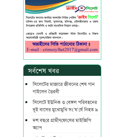
সর্বশেষ খবর
সিলেটের মাজারে জীবনের শেষ গান
গাইলেন ভৈরবী
সিলেটে ইউনিক ও বেঙ্গল পরিবহনের
দুই বাসের মুখোমুখি সং’ঘ’র্ষে নিহত ৯
দশ বছ‌রে গ্রামীণ‌ফো‌সের মাইজিপি
অ্যাপ