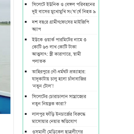
সিলেটে ইউনিক ও বেঙ্গল পরিবহনের
দুই বাসের মুখোমুখি সং’ঘ’র্ষে নিহত ৯
দশ বছ‌রে গ্রামীণ‌ফো‌সের মাইজিপি
অ্যাপ
ইউকে ওয়ার্ক পারমিটের নামে ৩
কোটি ৬০ লাখ কোটি টাকা
আত্মসাৎ: স্ত্রী কারাগারে, স্বামী
পলাতক
তাহিরপুরে নৌ-ধর্মঘট প্রত্যাহার:
যাদুকাটায় চালু হলো চাঁদাবাজির
‘নতুন টোল’!
সিলেটের চোরাচালান সাম্রাজ্যের
নতুন নিয়ন্ত্রক কারা?
লালপুর ফাঁড়ি ইনচার্জের বিরুদ্ধে
মাসোয়ার নেয়ার অভিযোগ
ওসমানী মেডিকেল ছাত্রলীগের