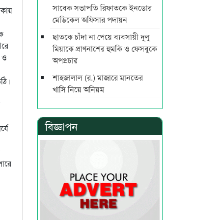
সাবেক সভাপতি রিফাতকে ইনডোর
ৌকায়
মেডিকেল অফিসার পদায়ন
কে
ছাতকে চাঁদা না পেয়ে ব্যবসায়ী দুলু
ীরে
মিয়াকে প্রাণনাশের হুমকি ও ফেসবুকে
ল ও
অপপ্রচার
শাহজালাল (র.) মাজারে মানতের
উঠি।
খাসি নিয়ে অনিয়ম
বিজ্ঞাপন
্যে
পারে