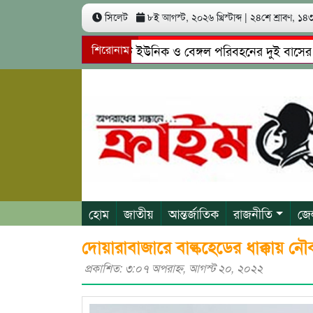
সিলেট
৮ই আগস্ট, ২০২৬ খ্রিস্টাব্দ
|
২৪শে শ্রাবণ, ১৪৩৩
সিলেটে ইউনিক ও বেঙ্গল পরিবহনের দুই বাসের মুখোমু
শিরোনাম
গোয়াইনঘাটে প্রেমের ফাঁদে তরুণী পাচার: মাদকাসক্ত রিম
হোম
জাতীয়
আন্তর্জাতিক
রাজনীতি
জে
দোয়ারাবাজারে বাল্কহেডের ধাক্কায় নৌ
প্রকাশিত: ৩:০৭ অপরাহ্ণ, আগস্ট ২০, ২০২২