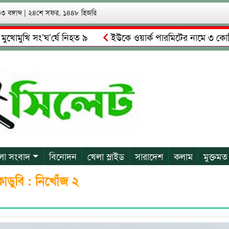
 বঙ্গাব্দ
|
২৪শে সফর, ১৪৪৮ হিজরি
খি সং’ঘ’র্ষে নিহত ৯
ইউকে ওয়ার্ক পারমিটের নামে ৩ কোটি ৬০ লা
ালকে গ্রেপ্তারের দাবি স্থানীয়দের
গোয়াইনঘাটে আলিম উদ্দিনের ন
লা সংবাদ
বিনোদন
খেলা স্লাইড
সারাদেশ
কলাম
মুক্তমত
কাডুবি : নিখোঁজ ২