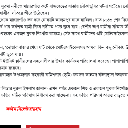
ুরমা নদীতে মান্নারগাঁও রুটে বাল্কহেডের ধাক্কায় নৌকাডুবির ঘটনা ঘটেছে। ন
যাত্রীরা সাঁতরে তীরে উঠেছেন।
েকে মান্নারগাঁও রুট ধরে নৌকাটি আজমপুর ঘাটে যাচ্ছিল। রাত ৮:৩০ শের দি
র্ষে প্রায় অর্ধশত যাত্রী নিয়ে নদীতে পড়ে ডুবে যায়। বেশীর ভাগ যাত্রীরা সাঁতরে ত
৪০বছরের একজন যুবক নিখোঁজ রয়েছে। সেই সাথে যাত্রীদের ৩টি মোটরসাইকে
 বলেন, ‘দোয়ারাবাজার খেয়া ঘাট থেকে মোটরসাইকেলসহ আমরা তিন বন্ধু নৌকায় 
াটি ডুবে যায়।
ি ইউনিট স্থানীয়দের সহযোগীতায় উদ্ধার কার্যক্রম পরিচালনা করেছে। পাশাপাশি
চলমান রয়েছে।
রাবাজার উপজেলার সহকারী কমিশনার (ভূমি) ফয়সল আহমদ ঘটনাস্থলে উদ্ধারকার
েশন লিডার নুরুল ইসলাম জানান- এখন পর্যন্ত একজন শিশু ও একজন যুবক নিখোঁজ
য়ক্ষতির সঠিক পরিমাণ নির্ধারণ করা যাচ্ছেনা। ক্ষয়ক্ষতির পরিমাণ আরও বাড়তে 
ক্রাইম সিলেট/রায়হান