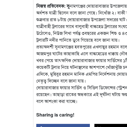
নিজস্ব প্রতিবেদক: সু
নামগঞ্জের দোয়ারাবাজার উপজেলায় স
অর্ধশত যাত্রী ছিলেন বলে জানা গেছে। নিখোঁজ ২। বাকী 
শুক্রবার রাত ৮টায় দোয়ারাবাজার উপজেলা সদরের ঘাট থ
যাত্রীবাহী ট্রলারের সাথে বালুবাহী বাল্কহেড ট্রলারের সংঘ
উঠেলেও, নিউজ লিখা পর্যন্ত ৩বছরের একজন শিশু ও 
ট্রলারটি নদীর পানিতে ডুবে গিয়েছে বলে জানা যায়।
প্রত্যক্ষদর্শী সুনামগঞ্জের হবতপুরের এখলাছুর রহমান
আজমপুর ঘাটের কাছাকাছি এলে বাল্কহেডের ধাক্কায় নৌক
খবর পেয়ে তাৎক্ষণিক দোয়ারাবাজার ফায়ার সার্ভিসের ১ট
কয়েকটি ট্রলার নিয়ে ঘটনাস্থলের আশপাশে খোঁজাখুঁজি 
এদিকে, মুহিবুর রহমান মানিক এমপির নির্দেশনায় দোয়া
নেতৃত্ব দিচ্ছেন বলে জানা যায়।
দোয়ারাবাজার ফায়ার সার্ভিস ও সিভিল ডিফেন্সের স্ট্র
রয়েছেন। তাছাড়া রাতের অন্ধকারে এই দূর্ঘটনা ঘটায় ক্ষ
বলে আশংকা করা যাচ্ছে।
Sharing is caring!