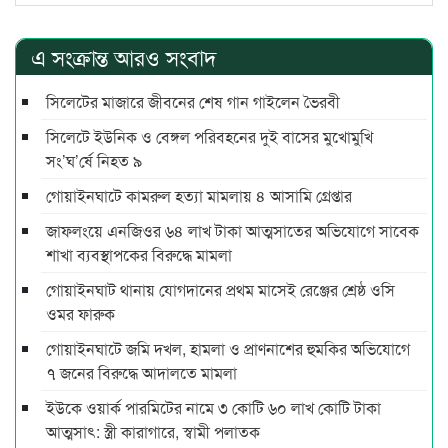
এ সংক্রান্ত আরও সংবাদ
সিলেটের মাজারে জীবনের শেষ গান গাইলেন ভৈরবী
সিলেটে ইউনিক ও বেঙ্গল পরিবহনের দুই বাসের মুখোমুখি
সং’ঘ’র্ষে নিহত ৯
গোয়াইনঘাটে কামরুল হত্যা মামলায় ৪ আসামি গ্রেপ্তার
জাফলংয়ে এনজিওর ৬৪ লাখ টাকা আত্মসাতের অভিযোগে সাবেক
শাখা ব্যবস্থাপকের বিরুদ্ধে মামলা
গোয়াইনঘাট থানায় যোগদানের প্রথম মাসেই রেঞ্জের শ্রেষ্ঠ ওসি
ওমর ফারুক
গোয়াইনঘাটে জমি দখল, হামলা ও প্রাণনাশের হুমকির অভিযোগে
৭ জনের বিরুদ্ধে আদালতে মামলা
ইউকে ওয়ার্ক পারমিটের নামে ৩ কোটি ৬০ লাখ কোটি টাকা
আত্মসাৎ: স্ত্রী কারাগারে, স্বামী পলাতক