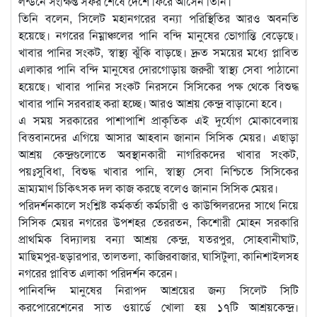
লন্ডনে সংক্ষিপ্ত সফর শেষে দেশে ফিরে আসেন তিনি।
তিনি বলেন, সিলেট মহানগরের বন্যা পরিস্থিতির আরও অবনতি
হয়েছে। নগরের নিম্নাঞ্চলের পানি বন্দি মানুষের ভোগান্তি বেড়েছে।
খাবার পানির সংকট, স্বাস্থ্য ঝুঁকি বাড়ছে। দ্রুত সময়ের মধ্যে প্লাবিত
এলাকার পানি বন্দি মানুষের দোরগোড়ায় জরুরী স্বাস্থ্য সেবা পাঠানো
হয়েছে। খাবার পানির সংকট নিরসনে সিসিকের পক্ষ থেকে বিশুদ্ধ
খাবার পানি সরবরাহ করা হচ্ছে। আরও আশ্রয় কেন্দ্র বাড়ানো হবে।
এ সময় সরকারের পাশাপাশি প্রাকৃতিক এই দুর্যোগ মোকাবেলায়
বিত্তবানদের এগিয়ে আসার আহবান জানান সিসিক মেয়র। এছাড়া
আশ্রয় কেন্দ্রগুলোতে অবস্থানকারী নাগরিকদের খাবার সংকট,
পয়ঃসুবিধা, বিশুদ্ধ খাবার পানি, স্বাস্থ্য সেবা নিশ্চিতে সিসিকের
ভ্রাম্যমাণ চিকিৎসক দল কাজ করছে বলেও জানান সিসিক মেয়র।
পরিদর্শনকালে সংশ্লিষ্ট কর্মকর্তা কর্মচারী ও কাউন্সিলরদের সাথে নিয়ে
সিসিক মেয়র নগরের উপশহর তেররতন, কিশোরী মোহন সরকারি
প্রাথমিক বিদ্যালয় বন্যা আশ্রয় কেন্দ্র, যতরপুর, সোহবানীঘাট,
মাছিমপুর-ছড়ারপার, তালতলা, কাজিরবাজার, ঘাসিটুলা, কানিশাইলসহ
নগরের প্লাবিত এলাকা পরিদর্শন করেন।
পানিবন্দি মানুষের নিরাপদ আশ্রয়ের জন্য সিলেট সিটি
করপোরেশেনের সাত ওয়ার্ডে খোলা হয় ১৭টি আশ্রয়কেন্দ্র।