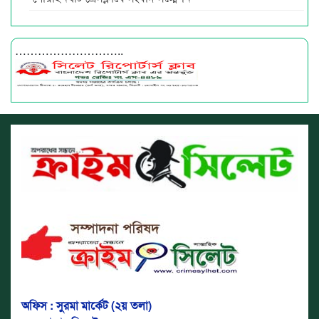
………………………..
অফিস : সুরমা মার্কেট (২য় তলা)