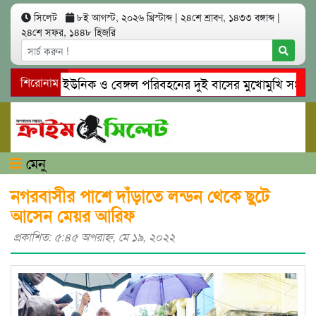
সিলেট
৮ই আগস্ট, ২০২৬ খ্রিস্টাব্দ
|
২৪শে শ্রাবণ, ১৪৩৩ বঙ্গাব্দ
|
২৪শে সফর, ১৪৪৮ হিজরি
সিলেটে ইউনিক ও বেঙ্গল পরিবহনের দুই বাসের মুখোমুখি সং’ঘ’র্ষে 
শিরোনাম
গোয়াইনঘাটে প্রেমের ফাঁদে তরুণী পাচার: মাদকাসক্ত রিমালকে গ্রেপ্তা
মেনু
নগরবাসীর পাশে দাঁড়াতে লন্ডন থেকে ছুটে
আসেন মেয়র আরিফ
প্রকাশিত: ৫:৪৫ অপরাহ্ণ, মে ১৯, ২০২২