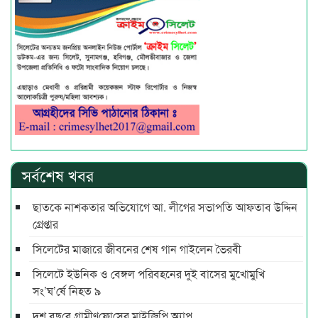
সর্বশেষ খবর
ছাতকে নাশকতার অভিযোগে আ. লীগের সভাপ‌তি আফতাব উদ্দিন
গ্রেপ্তার
সিলেটের মাজারে জীবনের শেষ গান গাইলেন ভৈরবী
সিলেটে ইউনিক ও বেঙ্গল পরিবহনের দুই বাসের মুখোমুখি
সং’ঘ’র্ষে নিহত ৯
দশ বছ‌রে গ্রামীণ‌ফো‌সের মাইজিপি অ্যাপ