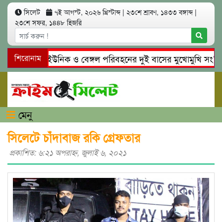
সিলেট
৭ই আগস্ট, ২০২৬ খ্রিস্টাব্দ
|
২৩শে শ্রাবণ, ১৪৩৩ বঙ্গাব্দ
|
২৩শে সফর, ১৪৪৮ হিজরি
সিলেটে ইউনিক ও বেঙ্গল পরিবহনের দুই বাসের মুখোমুখি সং’ঘ’র্ষ
শিরোনাম
মেনু
সিলেটে চাঁদাবাজ রকি গ্রেফতার
প্রকাশিত: ৬:২১ অপরাহ্ণ, জুলাই ৬, ২০২১