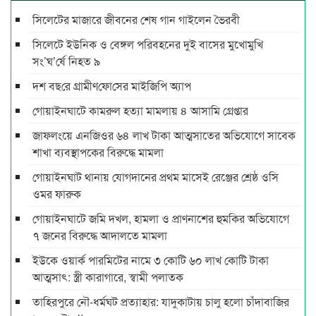
সিলেটের মাজারে জীবনের শেষ গান গাইলেন ভৈরবী
সিলেটে ইউনিক ও বেঙ্গল পরিবহনের দুই বাসের মুখোমুখি
সং’ঘ’র্ষে নিহত ৯
দশ বছ‌রে গ্রামীণ‌ফো‌সের মাইজিপি অ্যাপ
গোয়াইনঘাটে কামরুল হত্যা মামলায় ৪ আসামি গ্রেপ্তার
জাফলংয়ে এনজিওর ৬৪ লাখ টাকা আত্মসাতের অভিযোগে সাবেক
শাখা ব্যবস্থাপকের বিরুদ্ধে মামলা
গোয়াইনঘাট থানায় যোগদানের প্রথম মাসেই রেঞ্জের শ্রেষ্ঠ ওসি
ওমর ফারুক
গোয়াইনঘাটে জমি দখল, হামলা ও প্রাণনাশের হুমকির অভিযোগে
৭ জনের বিরুদ্ধে আদালতে মামলা
ইউকে ওয়ার্ক পারমিটের নামে ৩ কোটি ৬০ লাখ কোটি টাকা
আত্মসাৎ: স্ত্রী কারাগারে, স্বামী পলাতক
তাহিরপুরে নৌ-ধর্মঘট প্রত্যাহার: যাদুকাটায় চালু হলো চাঁদাবাজির