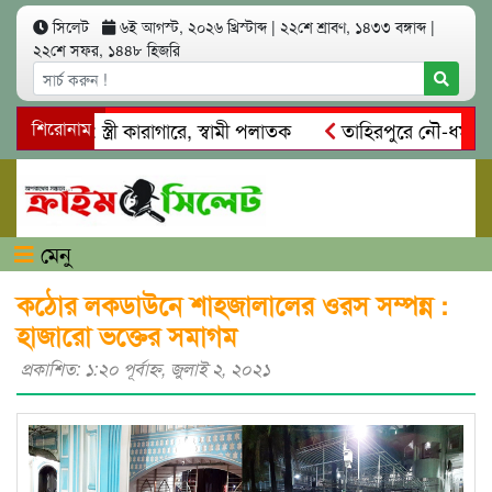
সিলেট
৬ই আগস্ট, ২০২৬ খ্রিস্টাব্দ
|
২২শে শ্রাবণ, ১৪৩৩ বঙ্গাব্দ
|
২২শে সফর, ১৪৪৮ হিজরি
্মসাৎ: স্ত্রী কারাগারে, স্বামী পলাতক
শিরোনাম
তাহিরপুরে নৌ-ধর্মঘট প্রত
দের মারধর
নগরীতে কোটি টাকার সম্পত্তি দখলের চেষ্টা: গ্রেফতার
মেনু
কঠোর লকডাউনে শাহজালালের ওরস সম্পন্ন :
হাজারো ভক্তের সমাগম
প্রকাশিত: ১:২০ পূর্বাহ্ণ, জুলাই ২, ২০২১