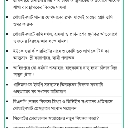
জাফলংয়ে এনজিওর ৬৪ লাখ টাকা আত্মসাতের অভিযোগে সাবেক
শাখা ব্যবস্থাপকের বিরুদ্ধে মামলা
গোয়াইনঘাট থানায় যোগদানের প্রথম মাসেই রেঞ্জের শ্রেষ্ঠ ওসি
ওমর ফারুক
গোয়াইনঘাটে জমি দখল, হামলা ও প্রাণনাশের হুমকির অভিযোগে
৭ জনের বিরুদ্ধে আদালতে মামলা
ইউকে ওয়ার্ক পারমিটের নামে ৩ কোটি ৬০ লাখ কোটি টাকা
আত্মসাৎ: স্ত্রী কারাগারে, স্বামী পলাতক
তাহিরপুরে নৌ-ধর্মঘট প্রত্যাহার: যাদুকাটায় চালু হলো চাঁদাবাজির
‘নতুন টোল’!
খাদিমনগরে ইউপি সদস্যসহ তিনজনের বিরুদ্ধে সরকারি
গুচ্ছগ্রামের ঘর দখলের অভিযোগ
বিএনপি নেতার বিরুদ্ধে মিথ্যা ও ভিত্তিহীন সংবাদের প্রতিবাদে
গোয়াইনঘাট প্রেসক্লাবে সংবাদ সম্মেলন
সিলেটের চোরাচালান সাম্রাজ্যের নতুন নিয়ন্ত্রক কারা?