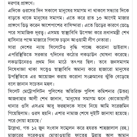
দরগাহ প্রাঙ্গণে।
এদিকে ওরসের দিন সকালে মানুষের সমাগম না থাকলে সন্ধ্যার দিকে
বাড়তে থাকে মানুষের সমাগম। এতে করে রাত ১০ আগেই মাজার
প্রাঙ্গণে ভিড় করেন আশেপাশের বাসিন্দারা। এতে ভিড়ের কারণে ভেঙে
পরে সামাজিক দূরত্ব। এসময় স্বাস্থ্যবিধি উপেক্ষা করে প্রধানমন্ত্রী শেখ
হাসিনার পক্ষে মাজারে গিলাফ চড়ান আওয়ামী লীগ নেতারা।
সারা দেশের ন্যায় সিলেটেও বৃদ্ধি পাচ্ছে করোনা ভাইরাস।
এপরিস্থিতিতে সরকার ৭দিনের কঠোর লকডাউন ঘোষনা করেছে।
লকডাউনেরও প্রথম দিন মাঠে তৎপর ছিল। তবে জনসমাগম
নিষেধাজ্ঞা থাকা সত্ত্বেও স্বাস্থ্যবিধি অমান্য করে হাজারো মানুষের
উপস্থিতিতে এর আয়োজন করায় করোনা সংক্রমনের ঝুঁকি বেড়েছে
বলে জানান সচেতন মহল।
সিলেট মেট্রোপলিটন পুলিশের অতিরিক্ত পুলিশ কমিশনার (উত্তর)
আজবাহার আলী শেখ জানান, ‘মানুষের সমাগম শুনে কোতোয়ালী
থানার ওসি এসএম আবু ফরহাদকে সাথে নিয়ে আমি সরেজমিন
গিয়েছিলাম। ওরস হয়নি। এশার নামাজ শেষে দুইটি জানাযা হয়েছে।
পরে দোয়া হয়েছে।’
উল্লেখ্য, গত ১২ জুন সংবাদ সম্মেলন করে হযরত শাহজালাল (রহ.)
মাজারের সরেকওম মোতাওয়াল্লি ফাতেহ উল্লাহ আল আমান