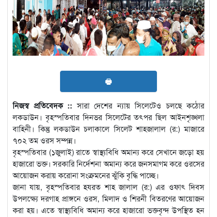
🖶
নিজস্ব প্রতিবেদক ::
সারা দেশের ন্যায় সিলেটেও চলছে কঠোর
লকডাউন। বৃহস্পতিবার দিনভর সিলেটের তৎপর ছিল আইনশৃঙ্খলা
বাহিনী। কিন্তু লকডাউন চলাকালে সিলেট শাহজালাল (র:) মাজারে
৭০২ তম ওরস সম্পন্ন।
বৃহস্পতিবার (১জুলাই) রাতে স্বাস্থ্যবিধি অমান্য করে সেখানে জড়ো হয়
হাজারো ভক্ত। সরকারি নির্দেশনা অমান্য করে জনসমাগম করে ওরসের
আয়োজন করায় করোনা সংক্রমনের ঝুঁকি বৃদ্ধি পাচ্ছে।
জানা যায়, বৃহস্পতিবার হযরত শাহ জালাল (র:) এর ওফাৎ দিবস
উপলক্ষ্যে দরগাহ প্রাঙ্গনে ওরস, মিলাদ ও শিরনী বিতরণের আয়োজন
করা হয়। এতে স্বাস্থ্যবিধি অমান্য করে হাজারো ভক্তবৃন্দ উপস্থিত হন