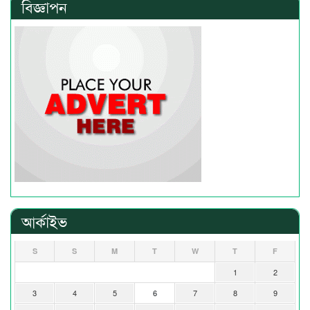
বিজ্ঞাপন
আর্কাইভ
S
S
M
T
W
T
F
1
2
3
4
5
6
7
8
9