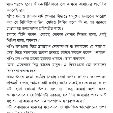
মাস্ক পরতে হবে। জীবন-জীবিকাকে তো আসলে আমাদের স্বাভাবিক
করতেই হবে।’
শপিং মল ও দোকানপাট খোলার সিদ্ধান্তে মানুষের চলাচলে আরোপ
করা যে বিধিনিষেধ ছিল, সেটাও শিথিল হলো কি না, তা জানতে
চাওয়া হয় জনপ্রশাসন প্রতিমন্ত্রীর কাছে।
জবাবে তিনি বলেন, ‘যেহেতু দোকান খোলার সিদ্ধান্ত হলো, একটু
শিথিল হলো, অবশ্যই।’
শপিং মলগুলো ঘিরে ভ্রাম্যমাণ দোকানপাট বা হকারদের যে সমাগম,
সেটা নিয়ে সরকারের ভাবনা জানতে চাইলে ফরহাদ বলেন, ‘দোকান,
শপিং মল খোলা মানেই হকাররা থাকবে। তারা থাকবেন।
‘তারা একেবারে নিম্ন আয়ের মানুষ। এ বিষয়গুলো তো আমাদের
বিবেচনা করতে হবে।’
লকডাউনের মতো কঠোর সিদ্ধান্ত নেয়া কষ্টের জানিয়ে জনপ্রশাসন
প্রতিমন্ত্রী বলেন, ‘আমরা এটা করছি। কষ্টের সঙ্গেই করতে হচ্ছে। কারণ
এটা ছাড়া কোনো উপায় ছিল না। কিন্তু আমরা আশা করব,
জনসচেতনতার যে জিনিসটা দরকার, যত দিন করোনার পারমানেন্ট
সল্যুশন না আসবে তত দিন শতভাগ মাস্ক পরতে হবে।’
এটা বাস্তবায়নে মানুষের সচেতনতা ও সামাজিক আন্দোলনের ওপর
জোর দিচ্ছেন তিনি।