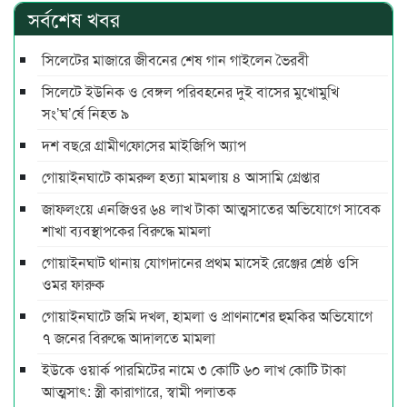
সর্বশেষ খবর
সিলেটের মাজারে জীবনের শেষ গান গাইলেন ভৈরবী
সিলেটে ইউনিক ও বেঙ্গল পরিবহনের দুই বাসের মুখোমুখি
সং’ঘ’র্ষে নিহত ৯
দশ বছ‌রে গ্রামীণ‌ফো‌সের মাইজিপি অ্যাপ
গোয়াইনঘাটে কামরুল হত্যা মামলায় ৪ আসামি গ্রেপ্তার
জাফলংয়ে এনজিওর ৬৪ লাখ টাকা আত্মসাতের অভিযোগে সাবেক
শাখা ব্যবস্থাপকের বিরুদ্ধে মামলা
গোয়াইনঘাট থানায় যোগদানের প্রথম মাসেই রেঞ্জের শ্রেষ্ঠ ওসি
ওমর ফারুক
গোয়াইনঘাটে জমি দখল, হামলা ও প্রাণনাশের হুমকির অভিযোগে
৭ জনের বিরুদ্ধে আদালতে মামলা
ইউকে ওয়ার্ক পারমিটের নামে ৩ কোটি ৬০ লাখ কোটি টাকা
আত্মসাৎ: স্ত্রী কারাগারে, স্বামী পলাতক