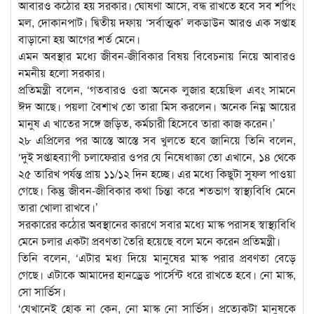
আবারও কঠোর হয় সরকার। ঘোষণা আসে, বন্ধ রাখতে হবে সব শপিং
মল, দোকানপাট। দ্বিতীয় দফায় ‘সর্বাত্মক’ লকডাউন আরও এক সপ্তাহ
বাড়ানো হয় আগের শর্ত মেনে।
এমন অবস্থার মধ্যে জীবন-জীবিকার বিষয় বিবেচনায় নিয়ে আবারও
নমনীয় হলো সরকার।
প্রতিমন্ত্রী বলেন, ‘গতবারও ওরা অনেক লুজার হয়েছিল এবং সামনে
ঈদ আছে। পয়লা বৈশাখ তো তারা মিস করলেন। অনেক নিম্ন আয়ের
মানুষ এ খাতের সঙ্গে জড়িত, কর্মচারী হিসেবে তারা কাজ করেন।’
২৮ এপ্রিলের পর আস্তে আস্তে সব খুলতে হবে জানিয়ে তিনি বলেন,
‘দুই সপ্তাহব্যাপী চলাফেরার ওপর যে নিষেধাজ্ঞা তো এখানে, ১৪ থেকে
২৫ তারিখ পর্যন্ত প্রায় ১১/১২ দিন হচ্ছে। এর মধ্যে কিছুটা সুফল পাওয়া
গেছে। কিন্তু জীবন-জীবিকার কথা চিন্তা করে শতভাগ স্বাস্থ্যবিধি মেনে
তারা খোলা রাখবে।’
সরকারের কঠোর অবস্থানের কারণে সবার মধ্যে মাস্ক পরাসহ স্বাস্থ্যবিধি
মেনে চলার একটা প্রবণতা তৈরি হয়েছে বলে মনে করেন প্রতিমন্ত্রী।
তিনি বলেন, ‘এটার মধ্য দিয়ে মানুষের মাস্ক পরার প্রবণতা বেড়ে
গেছে। এটাকে আমাদের হানড্রেড পার্সেন্ট ধরে রাখতে হবে। নো মাস্ক,
সো সার্ভিস।
‘যেখানেই হোক না কেন, নো মাস্ক নো সার্ভিস। প্রত্যেকটা মানুষকে