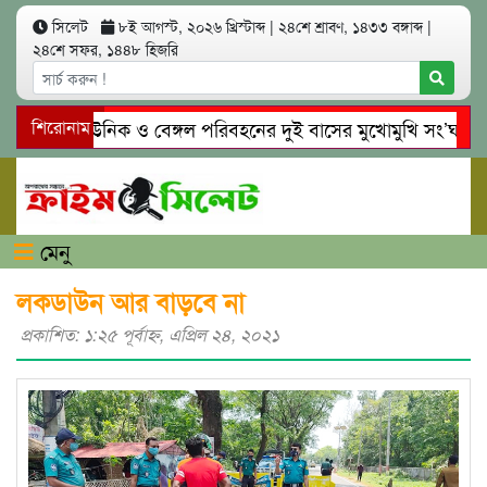
সিলেট
৮ই আগস্ট, ২০২৬ খ্রিস্টাব্দ
|
২৪শে শ্রাবণ, ১৪৩৩ বঙ্গাব্দ
|
২৪শে সফর, ১৪৪৮ হিজরি
িলেটে ইউনিক ও বেঙ্গল পরিবহনের দুই বাসের মুখোমুখি সং’ঘ’র্ষে নি
শিরোনাম
োয়াইনঘাটে প্রেমের ফাঁদে তরুণী পাচার: মাদকাসক্ত রিমালকে গ্রেপ্তারের 
মেনু
লকডাউন আর বাড়বে না
প্রকাশিত: ১:২৫ পূর্বাহ্ণ, এপ্রিল ২৪, ২০২১