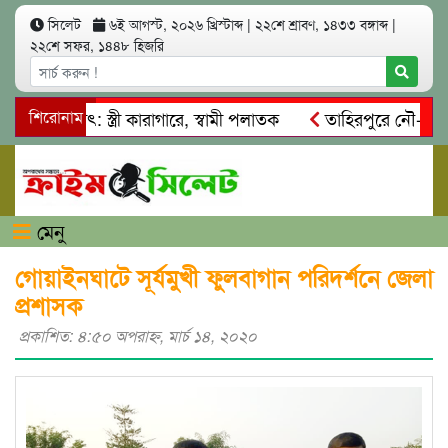
সিলেট
৬ই আগস্ট, ২০২৬ খ্রিস্টাব্দ
|
২২শে শ্রাবণ, ১৪৩৩ বঙ্গাব্দ
|
২২শে সফর, ১৪৪৮ হিজরি
আত্মসাৎ: স্ত্রী কারাগারে, স্বামী পলাতক
শিরোনাম
তাহিরপুরে নৌ-ধর্মঘট প
িকদের মারধর
নগরীতে কোটি টাকার সম্পত্তি দখলের চেষ্টা: গ্রেফত
মেনু
গোয়াইনঘাটে সূর্যমুখী ফুলবাগান পরিদর্শনে জেলা
প্রশাসক
প্রকাশিত: ৪:৫০ অপরাহ্ণ, মার্চ ১৪, ২০২০