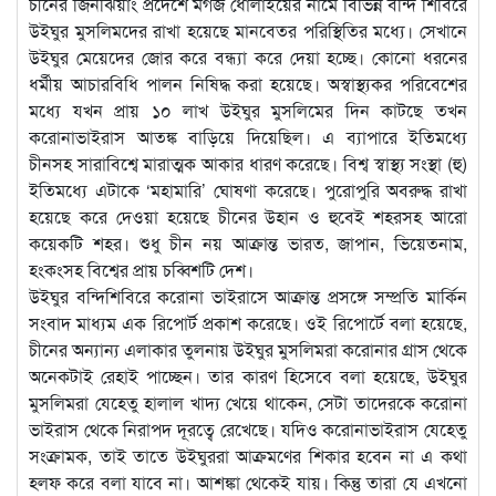
চীনের জিনঝিয়াং প্রদেশে মগজ ধোলাইয়ের নামে বিভিন্ন বন্দি শিবিরে
উইঘুর মুসলিমদের রাখা হয়েছে মানবেতর পরিস্থিতির মধ্যে। সেখানে
উইঘুর মেয়েদের জোর করে বন্ধ্যা করে দেয়া হচ্ছে। কোনো ধরনের
ধর্মীয় আচারবিধি পালন নিষিদ্ধ করা হয়েছে। অস্বাস্থ্যকর পরিবেশের
মধ্যে যখন প্রায় ১০ লাখ উইঘুর মুসলিমের দিন কাটছে তখন
করোনাভাইরাস আতঙ্ক বাড়িয়ে দিয়েছিল। এ ব্যাপারে ইতিমধ্যে
চীনসহ সারাবিশ্বে মারাত্মক আকার ধারণ করেছে। বিশ্ব স্বাস্থ্য সংস্থা (হু)
ইতিমধ্যে এটাকে ‘মহামারি’ ঘোষণা করেছে। পুরোপুরি অবরুদ্ধ রাখা
হয়েছে করে দেওয়া হয়েছে চীনের উহান ও হুবেই শহরসহ আরো
কয়েকটি শহর। শুধু চীন নয় আক্রান্ত ভারত, জাপান, ভিয়েতনাম,
হংকংসহ বিশ্বের প্রায় চব্বিশটি দেশ।
উইঘুর বন্দিশিবিরে করোনা ভাইরাসে আক্রান্ত প্রসঙ্গে সম্প্রতি মার্কিন
সংবাদ মাধ্যম এক রিপোর্ট প্রকাশ করেছে। ওই রিপোর্টে বলা হয়েছে,
চীনের অন্যান্য এলাকার তুলনায় উইঘুর মুসলিমরা করোনার গ্রাস থেকে
অনেকটাই রেহাই পাচ্ছেন। তার কারণ হিসেবে বলা হয়েছে, উইঘুর
মুসলিমরা যেহেতু হালাল খাদ্য খেয়ে থাকেন, সেটা তাদেরকে করোনা
ভাইরাস থেকে নিরাপদ দূরত্বে রেখেছে। যদিও করোনাভাইরাস যেহেতু
সংক্রামক, তাই তাতে উইঘুররা আক্রমণের শিকার হবেন না এ কথা
হলফ করে বলা যাবে না। আশঙ্কা থেকেই যায়। কিন্তু তারা যে এখনো