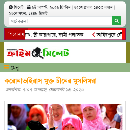
সিলেট
৬ই আগস্ট, ২০২৬ খ্রিস্টাব্দ
|
২২শে শ্রাবণ, ১৪৩৩ বঙ্গাব্দ
|
২২শে সফর, ১৪৪৮ হিজরি
 আত্মসাৎ: স্ত্রী কারাগারে, স্বামী পলাতক
শিরোনাম
তাহিরপুরে নৌ-ধর্মঘট 
মিকদের মারধর
নগরীতে কোটি টাকার সম্পত্তি দখলের চেষ্টা: গ্রেফ
মেনু
করোনাভাইরাস মুক্ত চীনের মুসলিমরা
প্রকাশিত: ৭:০৭ অপরাহ্ণ, ফেব্রুয়ারি ১৩, ২০২০