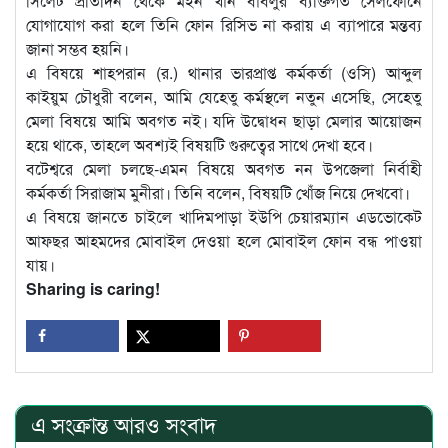
সিলেট প্রতিদিন থেকে মইন খান বাবলুর ব্যক্তিগত সেলফোনে
যোগাযোগ করা হলে তিনি ফোন রিসিভ না করায় এ ব্যাপারে মন্তব্য
জানা সম্ভব হয়নি।
এ বিষয়ে শাহপরান (র.) থানার ভারপ্রাপ্ত কর্মকর্তা (ওসি) আব্দুল
কাইয়ুম চৌধুরী বলেন, আমি যেহেতু কর্মস্থলে নতুন এসেছি, সেহেতু
মেলা বিষয়ে আমি অবগত নই। যদি উদ্বোধন ছাড়া মেলার আয়োজন
হয়ে থাকে, তাহলে অবশ্যই বিষয়টি গুরুত্বের সাথে দেখা হবে।
বটেশ্বরে মেলা চলছে-এমন বিষয়ে অবগত নন উপজেলা নির্বাহী
কর্মকর্তা সিরাজাম মুনীরা। তিনি বলেন, বিষয়টি খোঁজ নিয়ে দেখবো।
এ বিষয়ে জানতে চাইলে খাদিমপাড়া ইউপি চেয়ারম্যান এডভোকেট
আফছর আহমদের মোবাইল দেওয়া হলে মোবাইল ফোন বন্ধ পাওয়া
যায়।
Sharing is caring!
এ সংক্রান্ত আরও সংবাদ