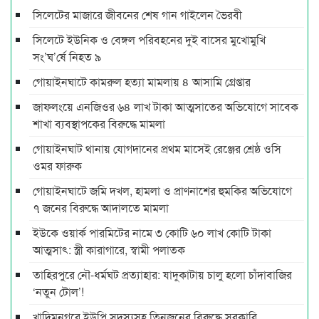
সিলেটের মাজারে জীবনের শেষ গান গাইলেন ভৈরবী
সিলেটে ইউনিক ও বেঙ্গল পরিবহনের দুই বাসের মুখোমুখি
সং’ঘ’র্ষে নিহত ৯
গোয়াইনঘাটে কামরুল হত্যা মামলায় ৪ আসামি গ্রেপ্তার
জাফলংয়ে এনজিওর ৬৪ লাখ টাকা আত্মসাতের অভিযোগে সাবেক
শাখা ব্যবস্থাপকের বিরুদ্ধে মামলা
গোয়াইনঘাট থানায় যোগদানের প্রথম মাসেই রেঞ্জের শ্রেষ্ঠ ওসি
ওমর ফারুক
গোয়াইনঘাটে জমি দখল, হামলা ও প্রাণনাশের হুমকির অভিযোগে
৭ জনের বিরুদ্ধে আদালতে মামলা
ইউকে ওয়ার্ক পারমিটের নামে ৩ কোটি ৬০ লাখ কোটি টাকা
আত্মসাৎ: স্ত্রী কারাগারে, স্বামী পলাতক
তাহিরপুরে নৌ-ধর্মঘট প্রত্যাহার: যাদুকাটায় চালু হলো চাঁদাবাজির
‘নতুন টোল’!
খাদিমনগরে ইউপি সদস্যসহ তিনজনের বিরুদ্ধে সরকারি