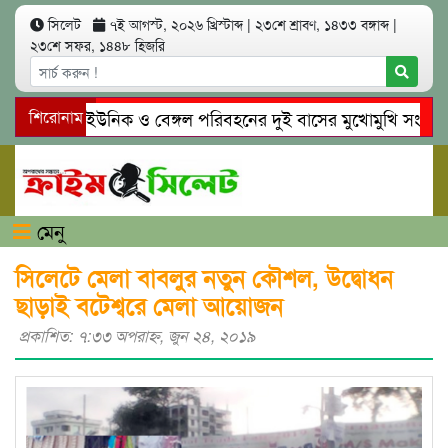
সিলেট
৭ই আগস্ট, ২০২৬ খ্রিস্টাব্দ
|
২৩শে শ্রাবণ, ১৪৩৩ বঙ্গাব্দ
|
২৩শে সফর, ১৪৪৮ হিজরি
সিলেটে ইউনিক ও বেঙ্গল পরিবহনের দুই বাসের মুখোমুখি সং’ঘ’র্ষে 
শিরোনাম
গোয়াইনঘাটে প্রেমের ফাঁদে তরুণী পাচার: মাদকাসক্ত রিমালকে গ্রেপ্তার
মেনু
সিলেটে মেলা বাবলুর নতুন কৌশল, উদ্বোধন
ছাড়াই বটেশ্বরে মেলা আয়োজন
প্রকাশিত: ৭:৩৩ অপরাহ্ণ, জুন ২৪, ২০১৯