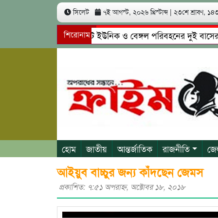
সিলেট
৭ই আগস্ট, ২০২৬ খ্রিস্টাব্দ
|
২৩শে শ্রাবণ, ১৪৩৩
সিলেটে ইউনিক ও বেঙ্গল পরিবহনের দুই বাসের মুখোমু
শিরোনাম
গোয়াইনঘাটে প্রেমের ফাঁদে তরুণী পাচার: মাদকাসক্ত রি
হোম
জাতীয়
আন্তর্জাতিক
রাজনীতি
জে
আইয়ুব বাচ্চুর জন্য কাঁদছেন জেমস
প্রকাশিত: ৭:৫১ অপরাহ্ণ, অক্টোবর ১৮, ২০১৮