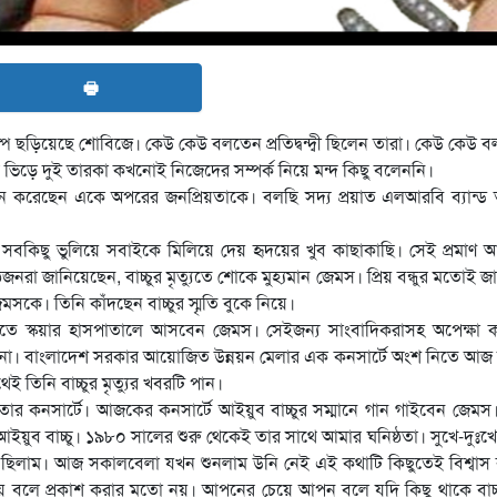
🖶
্প ছড়িয়েছে শোবিজে। কেউ কেউ বলতেন প্রতিদ্বন্দ্বী ছিলেন তারা। কেউ কেউ 
িড়ে দুই তারকা কখনোই নিজেদের সম্পর্ক নিয়ে মন্দ কিছু বলেননি।
 করেছেন একে অপরের জনপ্রিয়তাকে। বলছি সদ্য প্রয়াত এলআরবি ব্যান্ড 
ত্যু সবকিছু ভুলিয়ে সবাইকে মিলিয়ে দেয় হৃদয়ের খুব কাছাকাছি। সেই প্রমাণ
রা জানিয়েছেন, বাচ্চুর মৃত্যুতে শোকে মুহ্যমান জেমস। প্রিয় বন্ধুর মতোই 
মসকে। তিনি কাঁদছেন বাচ্চুর স্মৃতি বুকে নিয়ে।
খতে স্কয়ার হাসপাতালে আসবেন জেমস। সেইজন্য সাংবাদিকরাসহ অপেক্ষা 
েন না। বাংলাদেশ সরকার আয়োজিত উন্নয়ন মেলার এক কনসার্টে অংশ নিতে আ
ই তিনি বাচ্চুর মৃত্যুর খবরটি পান।
তার কনসার্টে। আজকের কনসার্টে আইয়ুব বাচ্চুর সম্মানে গান গাইবেন জেমস
য়ুব বাচ্চু। ১৯৮০ সালের শুরু থেকেই তার সাথে আমার ঘনিষ্ঠতা। সুখে-দুঃখে
গে ছিলাম। আজ সকালবেলা যখন শুনলাম উনি নেই এই কথাটি কিছুতেই বিশ্বা
ষায় বলে প্রকাশ করার মতো নয়। আপনের চেয়ে আপন বলে যদি কিছু থাকে বাচ্