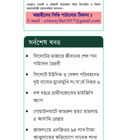
সর্বশেষ খবর
সিলেটের মাজারে জীবনের শেষ গান
গাইলেন ভৈরবী
সিলেটে ইউনিক ও বেঙ্গল পরিবহনের
দুই বাসের মুখোমুখি সং’ঘ’র্ষে নিহত ৯
দশ বছ‌রে গ্রামীণ‌ফো‌সের মাইজিপি
অ্যাপ
গোয়াইনঘাটে কামরুল হত্যা মামলায়
৪ আসামি গ্রেপ্তার
জাফলংয়ে এনজিওর ৬৪ লাখ টাকা
আত্মসাতের অভিযোগে সাবেক শাখা