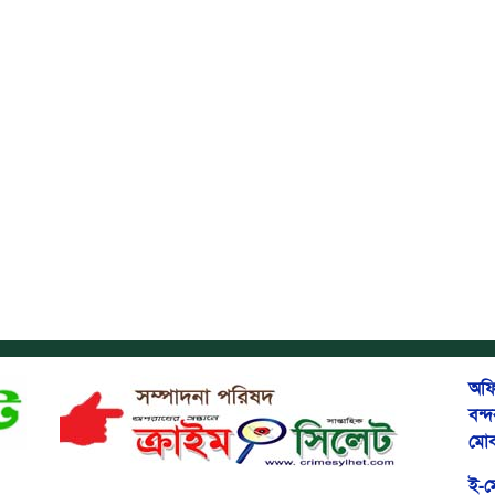
অফি
বন্
মোব
ই-