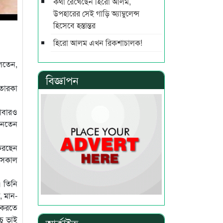
কথা রেখেছেন হিরো আলম,
উপহারের সেই গাড়ি অ্যাম্বুলেন্স
হিসেবে হস্তান্তর
হিরো আলম এখন রিকশাচালক!
বলতেন,
বিজ্ঞাপন
তারকা
 আবারও
জানতেন
করছেন
জ সকাল
। তিনি
, মান-
স করতে
চু ভাই
আর্কাইভ