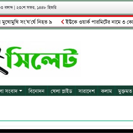
 বঙ্গাব্দ
|
২৩শে সফর, ১৪৪৮ হিজরি
খি সং’ঘ’র্ষে নিহত ৯
ইউকে ওয়ার্ক পারমিটের নামে ৩ কোটি ৬০ ল
মালকে গ্রেপ্তারের দাবি স্থানীয়দের
গোয়াইনঘাটে আলিম উদ্দিনের ন
লা সংবাদ
বিনোদন
খেলা স্লাইড
সারাদেশ
কলাম
মুক্তমত