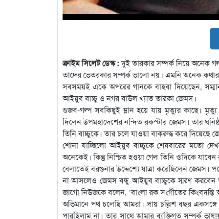
ক্রাইম সিলেট ডেস্ক :
দুই তারকার সম্পর্ক নিয়ে অনেক গল
তাদের ভেতরকার সম্পর্ক ভালো নয়। এমনি অনেক কথার ভ
সবসময়ই একে অপরের গানকে বাহবা দিয়েছেন, সম্মান
আইয়ুব বাচ্চু ও নগর বাউল খ্যাত তারকা জেমস।
গুজব-গল্প সবকিছুই ম্লান হয়ে যায় মৃত্যুর কাছে। মৃ
দিলেন উপমহাদেশের নন্দিত রকস্টার জেমস। তার ঘনিষ্ঠজন
তিনি বাচ্চুকে। তার চলে যাওয়া বাকরুদ্ধ করে দিয়েছে জে
শোনা যাচ্ছিলো আইয়ুব বাচ্চুকে শেষবারের মতো দে
অনেকেই। কিন্তু নিশ্চিত হওয়া গেল তিনি ওদিকে যাব
বেলাতেই বরগুনার উদ্দেশ্যে যাত্রা করেছিলেন জেমস। পথে
না আসলেও জেমস বন্ধু আইয়ুব বাচ্চুকে স্মরণ করবেন 
জাগো নিউজকে বলেন, ‘বাংলা রক সংগীতের কিংবদন্তি আই
অভিমানে পথ চলেছি আমরা। প্রায় চল্লিশ বছর একসঙ্
পারছিলাম না। তার সাথে আমার ব্যক্তিগত সম্পর্ক ভা