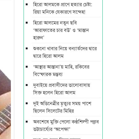
হিরো আলমকে প্রাণে হত্যার চেষ্টা:
রিয়া মনিকে যেকারণে সন্দেহ!
হিরো আলমের নতুন ছবি
‌‘আরাফাতের চার বউ’ ও ‘মাস্তান
হারুন’
শুকনো খাবার নিয়ে বন্যার্তদের দ্বারে
দ্বারে হিরো আলম
‘আস্থার আস্তানা’য় মাহি, রকিবের
বিস্ফোরক মন্তব্য
দুবাইয়ে প্রবাসীদের ভালোবাসায়
সিক্ত হলেন হিরো আলম
দুই অভিনেত্রীর মৃত্যুর সময় পাশে
ছিলেন সিলেটের মিহির
অবশেষে মুক্তি পেলো কণ্ঠশিল্পী পল্লব
ভট্টাচার্য্যের “অপেক্ষা”