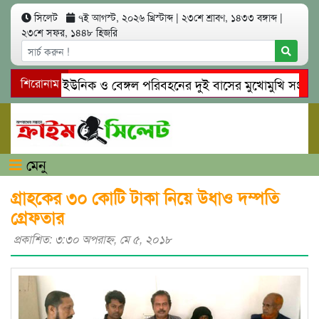
সিলেট
৭ই আগস্ট, ২০২৬ খ্রিস্টাব্দ
|
২৩শে শ্রাবণ, ১৪৩৩ বঙ্গাব্দ
|
২৩শে সফর, ১৪৪৮ হিজরি
সিলেটে ইউনিক ও বেঙ্গল পরিবহনের দুই বাসের মুখোমুখি সং’ঘ’র্ষে
শিরোনাম
গোয়াইনঘাটে প্রেমের ফাঁদে তরুণী পাচার: মাদকাসক্ত রিমালকে গ্রেপ্তা
মেনু
গ্রাহকের ৩০ কোটি টাকা নিয়ে উধাও দম্পতি
গ্রেফতার
প্রকাশিত: ৩:৩০ অপরাহ্ণ, মে ৫, ২০১৮