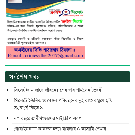
সর্বশেষ খবর
সিলেটের মাজারে জীবনের শেষ গান গাইলেন ভৈরবী
সিলেটে ইউনিক ও বেঙ্গল পরিবহনের দুই বাসের মুখোমুখি
সং’ঘ’র্ষে নিহত ৯
দশ বছ‌রে গ্রামীণ‌ফো‌সের মাইজিপি অ্যাপ
গোয়াইনঘাটে কামরুল হত্যা মামলায় ৪ আসামি গ্রেপ্তার