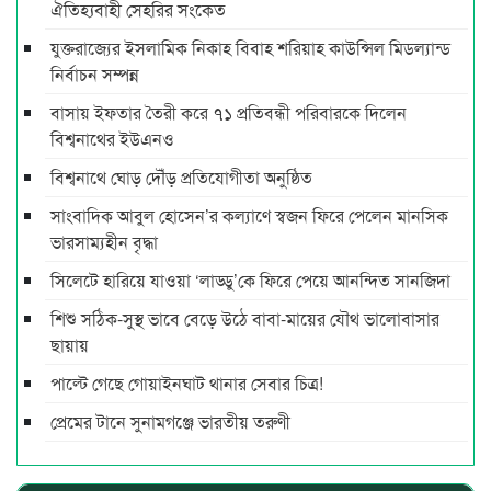
ঐতিহ্যবাহী সেহরির সংকেত
যুক্তরাজ্যের ইসলামিক নিকাহ বিবাহ শরিয়াহ কাউন্সিল মিডল্যান্ড
নির্বাচন‌ সম্পন্ন
বাসায় ইফতার তৈরী করে ৭১ প্রতিবন্ধী পরিবারকে দিলেন
বিশ্বনাথের ইউএনও
বিশ্বনাথে ঘোড় দৌঁড় প্রতিযোগীতা অনুষ্ঠিত
সাংবাদিক আবুল হোসেন’র কল্যাণে স্বজন ফিরে পেলেন মানসিক
ভারসাম্যহীন বৃদ্ধা
সিলেটে হারিয়ে যাওয়া ‘লাড্ডু’কে ফিরে পেয়ে আনন্দিত সানজিদা
শিশু সঠিক-সুস্থ ভাবে বেড়ে উঠে বাবা-মায়ের যৌথ ভালোবাসার
ছায়ায়
পাল্টে গেছে গোয়াইনঘাট থানার সেবার চিত্র!
প্রেমের টানে সুনামগঞ্জে ভারতীয় তরুণী