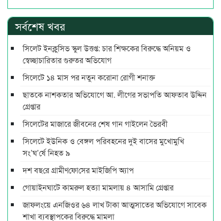
সর্বশেষ খবর
সিলেট ইনক্লুসিভ স্কুল উত্তপ্ত: চার শিক্ষকের বিরুদ্ধে অনিয়ম ও
স্বেচ্ছাচারিতার গুরুতর অভিযোগ
সিলেটে ১৪ মাস পর নতুন করোনা রোগী শনাক্ত
ছাতকে নাশকতার অভিযোগে আ. লীগের সভাপ‌তি আফতাব উদ্দিন
গ্রেপ্তার
সিলেটের মাজারে জীবনের শেষ গান গাইলেন ভৈরবী
সিলেটে ইউনিক ও বেঙ্গল পরিবহনের দুই বাসের মুখোমুখি
সং’ঘ’র্ষে নিহত ৯
দশ বছ‌রে গ্রামীণ‌ফো‌সের মাইজিপি অ্যাপ
গোয়াইনঘাটে কামরুল হত্যা মামলায় ৪ আসামি গ্রেপ্তার
জাফলংয়ে এনজিওর ৬৪ লাখ টাকা আত্মসাতের অভিযোগে সাবেক
শাখা ব্যবস্থাপকের বিরুদ্ধে মামলা