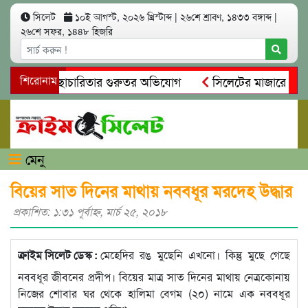
সিলেট
১০ই আগস্ট, ২০২৬ খ্রিস্টাব্দ
|
২৬শে শ্রাবণ, ১৪৩৩ বঙ্গাব্দ
|
২৬শে সফর, ১৪৪৮ হিজরি
 অনিয়ম ও স্বেচ্ছাচারিতার গুরুতর অভিযোগ
শিরোনাম
সিলেটের মাজারে জীবনে
 সন্ধান, দলিল ফাঁস
গোয়াইনঘাটে প্রেমের ফাঁদে তরুণী পাচার: মাদ
মেনু
বিয়ের সাত দিনের মাথায় নববধূর মরদেহ উদ্ধার
প্রকাশিত: ১:৩১ পূর্বাহ্ণ, মার্চ ২৫, ২০১৮
ক্রাইম সিলেট ডেস্ক :
মেহেদির রঙ মুছেনি এখনো। কিন্তু মুছে গেছে
নববধূর জীবনের প্রদীপ। বিয়ের মাত্র সাত দিনের মাথায় নেত্রকোনায়
নিজের শোবার ঘর থেকে হালিমা বেগম (২০) নামে এক নববধূর