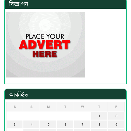
বিজ্ঞাপন
আর্কাইভ
S
S
M
T
W
T
F
1
2
3
4
5
6
7
8
9