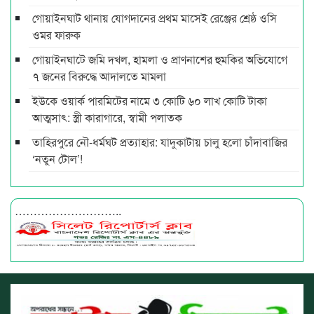
গোয়াইনঘাট থানায় যোগদানের প্রথম মাসেই রেঞ্জের শ্রেষ্ঠ ওসি
ওমর ফারুক
গোয়াইনঘাটে জমি দখল, হামলা ও প্রাণনাশের হুমকির অভিযোগে
৭ জনের বিরুদ্ধে আদালতে মামলা
ইউকে ওয়ার্ক পারমিটের নামে ৩ কোটি ৬০ লাখ কোটি টাকা
আত্মসাৎ: স্ত্রী কারাগারে, স্বামী পলাতক
তাহিরপুরে নৌ-ধর্মঘট প্রত্যাহার: যাদুকাটায় চালু হলো চাঁদাবাজির
‘নতুন টোল’!
………………………..