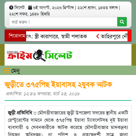
সিলেট
৬ই আগস্ট, ২০২৬ খ্রিস্টাব্দ
|
২২শে শ্রাবণ, ১৪৩৩ বঙ্গাব্দ
|
২২শে সফর, ১৪৪৮ হিজরি
 আত্মসাৎ: স্ত্রী কারাগারে, স্বামী পলাতক
শিরোনাম
তাহিরপুরে নৌ-ধর্মঘট 
রমিকদের মারধর
নগরীতে কোটি টাকার সম্পত্তি দখলের চেষ্টা: গ্রে
মেনু
জুড়ীতে ৩৭৫পিছ ইয়াবাসহ ২যুবক আটক
প্রকাশিত: ১২:৪৬ অপরাহ্ণ, মার্চ ২৩, ২০১৮
জুড়ী প্রতিনিধি ::
মৌলভীবাজারের জুড়ী উপজেলা সদরের স্থানীয় একটি
রেস্টুরেন্টের সামনে থেকে ৩৭৫পিছ ইয়াবা ট্যাবলেটসহ দুই ইয়াবা
ব্যবসায়ী ও সেবনকারীকে আটক করেছে মৌলভীবাজার মাদকদ্রব্য
নিয়ন্ত্রন অধিদপ্তর। না পুলিশ ও প্রত্যক্ষদর্শী সুত্রে জানা