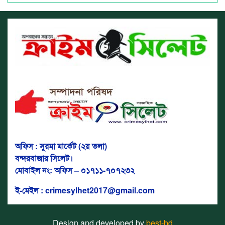
অফিস : সুরমা মার্কেট (২য় তলা)
বন্দরবাজার সিলেট।
মোবাইল নং: অফিস – ০১৭১১-৭০৭২৩২
ই-মেইল : crimesylhet2017@gmail.com
Design and developed by
best-bd