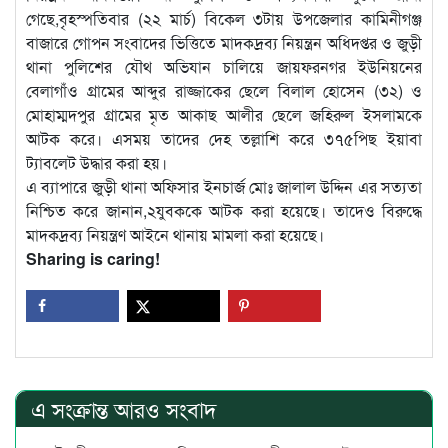
গেছে,বৃহস্পতিবার (২২ মার্চ) বিকেল ৩টায় উপজেলার কামিনীগঞ্জ
বাজারে গোপন সংবাদের ভিত্তিতে মাদকদ্রব্য নিয়ন্ত্রন অধিদপ্তর ও জুড়ী
থানা পুলিশের যৌথ অভিযান চালিয়ে জায়ফরনগর ইউনিয়নের
বেলাগাঁও গ্রামের আব্দুর রাজ্জাকের ছেলে বিলাল হোসেন (৩২) ও
মোহাম্মদপুর গ্রামের মৃত আকাছ আলীর ছেলে জহিরুল ইসলামকে
আটক করে। এসময় তাদের দেহ তল্লাশি করে ৩৭৫পিছ ইয়াবা
ট্যাবলেট উদ্ধার করা হয়।
এ ব্যাপারে জুড়ী থানা অফিসার ইনচার্জ মোঃ জালাল উদ্দিন এর সত্যতা
নিশ্চিত করে জানান,২যুবককে আটক করা হয়েছে। তাদেও বিরুদ্ধে
মাদকদ্রব্য নিয়ন্ত্রণ আইনে থানায় মামলা করা হয়েছে।
Sharing is caring!
এ সংক্রান্ত আরও সংবাদ