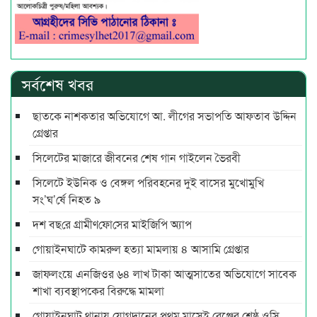
সর্বশেষ খবর
ছাতকে নাশকতার অভিযোগে আ. লীগের সভাপ‌তি আফতাব উদ্দিন
গ্রেপ্তার
সিলেটের মাজারে জীবনের শেষ গান গাইলেন ভৈরবী
সিলেটে ইউনিক ও বেঙ্গল পরিবহনের দুই বাসের মুখোমুখি
সং’ঘ’র্ষে নিহত ৯
দশ বছ‌রে গ্রামীণ‌ফো‌সের মাইজিপি অ্যাপ
গোয়াইনঘাটে কামরুল হত্যা মামলায় ৪ আসামি গ্রেপ্তার
জাফলংয়ে এনজিওর ৬৪ লাখ টাকা আত্মসাতের অভিযোগে সাবেক
শাখা ব্যবস্থাপকের বিরুদ্ধে মামলা
গোয়াইনঘাট থানায় যোগদানের প্রথম মাসেই রেঞ্জের শ্রেষ্ঠ ওসি