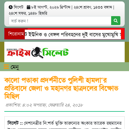
সিলেট
৮ই আগস্ট, ২০২৬ খ্রিস্টাব্দ
|
২৪শে শ্রাবণ, ১৪৩৩ বঙ্গাব্দ
|
২৪শে সফর, ১৪৪৮ হিজরি
সিলেটে ইউনিক ও বেঙ্গল পরিবহনের দুই বাসের মুখোমুখি সং’ঘ’র্
শিরোনাম
গোয়াইনঘাটে প্রেমের ফাঁদে তরুণী পাচার: মাদকাসক্ত রিমালকে গ্রেপ্
মেনু
কালো পতাকা প্রদর্শনীতে পুলিশী হামলা‘র
প্রতিবাদে জেলা ও মহানগর ছাত্রদলের বিক্ষোভ
মিছিল
প্রকাশিত: ৪:০২ অপরাহ্ণ, ফেব্রুয়ারি ২৪, ২০১৮
সিলেট ::
দেশনেত্রীর নি:শর্ত মুক্তি তারুন্যের অংকার তারেক রহমানের