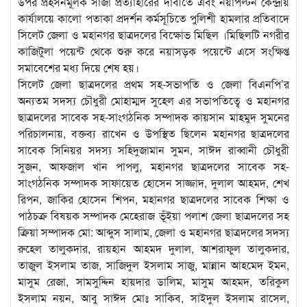
উপর প্রহসনমূলক সাজা প্রত্যাহারের দাবীতে এবং নয়াপল্টন কেন্দ্রীয়
কার্যালয়ে কালো পতাকা প্রদর্শন কর্মসূচিতে পুলিশী হামলার প্রতিবাদে
সিলেট জেলা ও মহানগর ছাত্রদলের বিক্ষোভ মিছিল ।মিছিলটি নগরীর
কাজিটুলা পয়েন্ট থেকে শুরু করে নয়াসড়ক পয়েন্টে এসে সংক্ষিপ্ত
সমাবেশের মধ্য দিয়ে শেষ হয়।
সিলেট জেলা ছাত্রদলের প্রথম সহ-সভাপতি ও জেলা বিএনপি’র
অন্যতম সদস্য চৌধুরী মোহাম্মদ সুহেল এর সভাপতিত্বে ও মহানগর
ছাত্রদলের সাবেক সহ-সাংগঠনিক সম্পাদক কায়সান মাহমুদ সুমনের
পরিচালনায়, বক্তব্য রাখেন ও উপস্থিত ছিলেন মহানগর ছাত্রদলের
সাবেক সিনিয়র সদস্য সহিদুজামান সুমন, সাঈদ রাব্বানী চৌধুরী
সুজন, আফজাল খান পাপলু, মহানগর ছাত্রদলের সাবেক সহ-
সাংগঠনিক সম্পাদক সাফায়েত হোসেন সাজ্জাদ, দুলাল আহমদ, শেখ
রিপন, জাকির হোসেন শিপন, মহানগর ছাত্রদলের সাবেক শিক্ষা ও
পাঠচক্র বিষয়ক সম্পাদক মেহেরাজ ভূঁইয়া পলাশ জেলা ছাত্রদলের সহ
ক্রিয়া সম্পাদক মো: আব্দুস সালাম, জেলা ও মহানগর ছাত্রদলের সদস্য
রুহেল তালুকদার, রায়হান আহমদ দুলাল, আশরাফুল তালুকদার,
তাজুল ইসলাম তাজ, সাজিদুল ইসলাম সাজু, মান্নান আহমেদ ইমন,
মাসুম রেজা, সামসুদ্দিন হায়দার ডালিম, মাসুম আহমদ, তরিকুল
ইসলাম নয়ন, আবু সাঈদ মোঃ সাকিব, সাইদুল ইসলাম রাসেল,