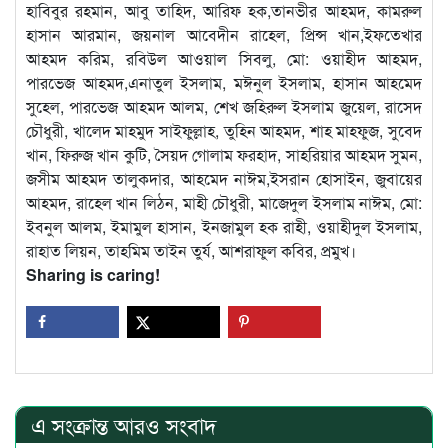
হাবিবুর রহমান, আবু তাহিদ, আরিফ হক,তানভীর আহমদ, কামরুল
হাসান আরমান, জয়নাল আবেদীন রাহেল, প্রিন্স খান,ইফতেখার
আহমদ করিম, রবিউল আওয়াল সিবলু, মো: ওয়াহীদ আহমদ,
পারভেজ আহমদ,এনাতুল ইসলাম, মঈনুল ইসলাম, হাসান আহমেদ
সুহেল, পারভেজ আহমদ আলম, শেখ জহিরুল ইসলাম জুয়েল, রাসেদ
চৌধুরী, খালেদ মাহমুদ সাইফুল্লাহ, তুহিন আহমদ, শাহ মাহফুজ, সুবেদ
খান, ফিরুজ খান কুটি, সৈয়দ গোলাম ফরহাদ, সাহরিয়ার আহমদ সুমন,
জসীম আহমদ তালুকদার, আহমেদ নাঈম,ইসরান হোসাইন, জুবায়ের
আহমদ, রাহেল খান লিঠন, মাহী চৌধুরী, মাজেদুল ইসলাম নাঈম, মো:
ইবনুল আলম, ইমামুল হাসান, ইনজামুল হক রাহী, ওয়াহীদুল ইসলাম,
রাহাত লিয়ন, তাহমিম তাইন তুর্য, আশরাফুল কবির, প্রমুখ।
Sharing is caring!
এ সংক্রান্ত আরও সংবাদ