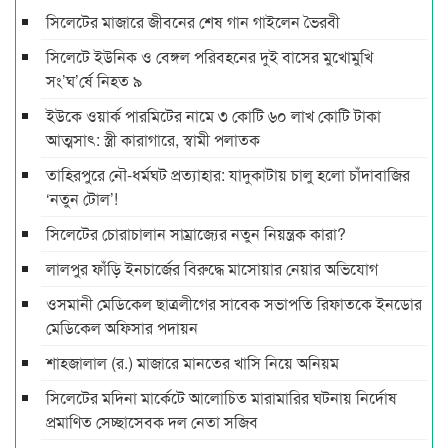
সিলেটের মাজারে জীবনের শেষ গান গাইলেন ভৈরবী
সিলেটে ইউনিক ও বেঙ্গল পরিবহনের দুই বাসের মুখোমুখি
সং’ঘ’র্ষে নিহত ৯
ইউকে ওয়ার্ক পারমিটের নামে ৩ কোটি ৬০ লাখ কোটি টাকা
আত্মসাৎ: স্ত্রী কারাগারে, স্বামী পলাতক
তাহিরপুরে নৌ-ধর্মঘট প্রত্যাহার: যাদুকাটায় চালু হলো চাঁদাবাজির
‘নতুন টোল’!
সিলেটের চোরাচালান সাম্রাজ্যের নতুন নিয়ন্ত্রক কারা?
লালপুর ফাঁড়ি ইনচার্জের বিরুদ্ধে মাসোয়ার নেয়ার অভিযোগ
ওসমানী মেডিকেল ছাত্রলীগের সাবেক সভাপতি রিফাতকে ইনডোর
মেডিকেল অফিসার পদায়ন
শাহজালাল (র.) মাজারে মানতের খাসি নিয়ে অনিয়ম
সিলেটের মদিনা মার্কেটে আলোচিত মারামারির ঘটনায় নির্দোষ
প্রমাণিত সেচ্ছাসেবক দল নেতা সজিব