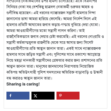
সংগঠনের নেতাকর্মীদের উপর হামলা চালিয়েছে। এতে বিএনপির
সিনিয়র নেতা সহ বেশকিছু ছাত্রদল নেতাকর্মী গুরুতর আহত ও
গুলীবিদ্ধ হয়েছেন। এই ধরনের ন্যাক্কারজন সন্ত্রাসী হামলার নিন্দা
জানানোর ভাষা আমরা হারিয়ে ফেলেছি। আমরা নির্দেশ দিলে এই
হামলার প্রতিটি আঘাতের জবাব কড়ায়-গন্ডায় বুঝিয়ে দেয়া যেতো।
আমরা আওয়ামীলীগের মতো সন্ত্রাসী লালন করিনা। তাই
রাজনৈতিকভাবে জবাব দেয়ার চেষ্টা করতেছি। এই ধরনের নোংরামি ও
সন্ত্রাসী কর্মকান্ডমুলক রাজনীতি থেকে সরে আসার জন্য সিলেট
আওয়ামীলীগের প্রতি আহ্বান জানান তারা। একই সাথে ন্যাক্কারজনক
হামলার সাথে জড়িত সন্ত্রাসী এবং পুলিশের সাথে প্রকাশ্যে আগ্নেয়াস্ত্র
নিয়ে মহড়া দানকারী সন্ত্রাসীদের গ্রেফতার করার জন্য প্রশাসনের প্রতি
আহ্বান জানান তারা। মানুষের জানমালের নিরাপত্তায় নিয়োজিত
কতিপয় অতিউৎসাহী পুলিশ সদস্যদের অতিরিক্ত বাড়াবাড়ি ও উস্কানী
বন্ধ করারও আহ্বান জানান তারা।
Sharing is caring!