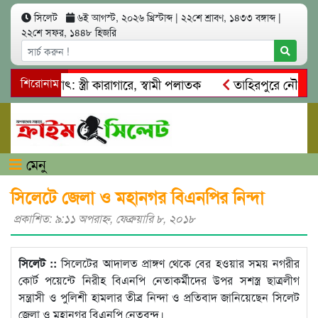
সিলেট
৬ই আগস্ট, ২০২৬ খ্রিস্টাব্দ
|
২২শে শ্রাবণ, ১৪৩৩ বঙ্গাব্দ
|
২২শে সফর, ১৪৪৮ হিজরি
 আত্মসাৎ: স্ত্রী কারাগারে, স্বামী পলাতক
শিরোনাম
তাহিরপুরে নৌ-ধর্মঘট 
মিকদের মারধর
নগরীতে কোটি টাকার সম্পত্তি দখলের চেষ্টা: গ্রেফ
মেনু
সিলেটে জেলা ও মহানগর বিএনপির নিন্দা
প্রকাশিত: ৯:১১ অপরাহ্ণ, ফেব্রুয়ারি ৮, ২০১৮
সিলেট ::
সিলেটের আদালত প্রাঙ্গণ থেকে বের হওয়ার সময় নগরীর
কোর্ট পয়েন্টে নিরীহ বিএনপি নেতাকর্মীদের উপর সশস্ত্র ছাত্রলীগ
সন্ত্রাসী ও পুলিশী হামলার তীব্র নিন্দা ও প্রতিবাদ জানিয়েছেন সিলেট
জেলা ও মহানগর বিএনপি নেতৃবৃন্দ।