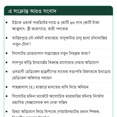
এ সংক্রান্ত আরও সংবাদ
ইউকে ওয়ার্ক পারমিটের নামে ৩ কোটি ৬০ লাখ কোটি টাকা
আত্মসাৎ: স্ত্রী কারাগারে, স্বামী পলাতক
তাহিরপুরে নৌ-ধর্মঘট প্রত্যাহার: যাদুকাটায় চালু হলো চাঁদাবাজির
‘নতুন টোল’!
সিলেটের চোরাচালান সাম্রাজ্যের নতুন নিয়ন্ত্রক কারা?
লালপুর ফাঁড়ি ইনচার্জের বিরুদ্ধে মাসোয়ার নেয়ার অভিযোগ
ওসমানী মেডিকেল ছাত্রলীগের সাবেক সভাপতি রিফাতকে ইনডোর
মেডিকেল অফিসার পদায়ন
শাহজালাল (র.) মাজারে মানতের খাসি নিয়ে অনিয়ম
সিলেটের মদিনা মার্কেটে আলোচিত মারামারির ঘটনায় নির্দোষ
প্রমাণিত সেচ্ছাসেবক দল নেতা সজিব
মিথ্যা অভিযোগ দিয়ে বিপাকে গোয়াইনঘাটের প্রধান শিক্ষক,