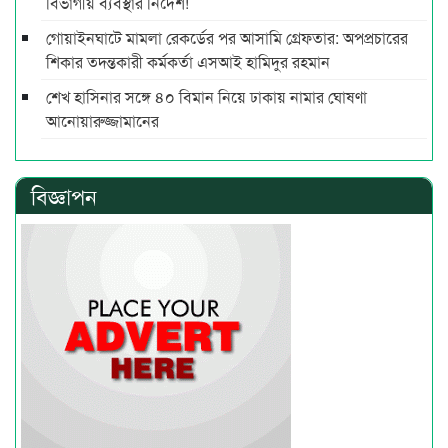
বিভাগীয় ব্যবস্থার নির্দেশ!
গোয়াইনঘাটে মামলা রেকর্ডের পর আসামি গ্রেফতার: অপপ্রচারের
শিকার তদন্তকারী কর্মকর্তা এসআই হামিদুর রহমান
শেখ হাসিনার সঙ্গে ৪০ বিমান নিয়ে ঢাকায় নামার ঘোষণা
আনোয়ারুজ্জামানের
বিজ্ঞাপন