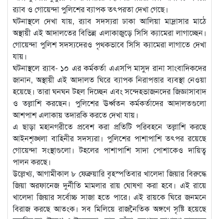
র‌্যাব ও গোয়েন্দা পুলিশের ব্যাপক তৎপরতা দেখা গেছে।
ঘটনাস্থলে দেখা যায়, র‌্যাব সদস্যরা ঢাকা আলিয়া মাদ্রাসার মাঠে
অস্থায়ী এই আদালতের বিভিন্ন এলাকাজুড়ে সিসি ক্যামেরা লাগাচ্ছেন।
গোয়েন্দা পুলিশ সদস্যদেরও পৃথকভাবে সিসি ক্যামেরা লাগাতে দেখা
যায়।
ঘটনাস্থলে র‌্যাব- ১০ এর কর্মকর্তা এএসপি মাসুদ রানা সাংবাদিকদের
জানান, অস্থায়ী এই আদালত ঘিরে ব্যাপক নিরাপত্তার ব্যবস্থা নেওয়া
হয়েছে। তারা ঘনঘন টহল দিচ্ছেন এবং সন্দেহভাজনদের জিজ্ঞাসাবাদ
ও তল্লাশি করছেন। পুলিশের ঊর্ধ্বতন কর্মকর্তাদের আদালতগুলো
আশপাশ এলাকায় তদারকি করতে দেখা যায়।
এ ছাড়া মহানগরীতে প্রবেশ করা প্রতিটি পরিবহনে তল্লাশি করছে
আইনশৃঙ্খলা বাহিনীর সদস্যরা। পুলিশের পাশাপাশি তৎপর রয়েছে
গোয়েন্দা সংস্থাগুলো। টহলের পাশাপাশি সাদা পোশাকেও দায়িত্ব
পালন করছে।
উল্লেখ্য, আগামীকাল ৮ ফেব্রুয়ারি বৃহস্পতিবার খালেদা জিয়ার বিরুদ্ধে
জিয়া অরফানেজ দুর্নীতি মামলার রায় ঘোষণা করা হবে। এই রায়ে
খালেদা জিয়ার সর্বোচ্চ সাজা হতে পারে। এই রায়কে ঘিরে জনমনে
বিরাজ করছে আতংক। সব মিলিয়ে রাজনৈতিক অঙ্গণে সৃষ্টি হয়েছে