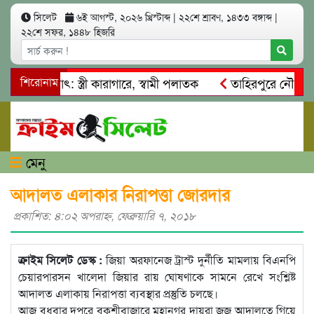
সিলেট
৬ই আগস্ট, ২০২৬ খ্রিস্টাব্দ
|
২২শে শ্রাবণ, ১৪৩৩ বঙ্গাব্দ
|
২২শে সফর, ১৪৪৮ হিজরি
 আত্মসাৎ: স্ত্রী কারাগারে, স্বামী পলাতক
শিরোনাম
তাহিরপুরে নৌ-ধর্মঘট 
মিকদের মারধর
নগরীতে কোটি টাকার সম্পত্তি দখলের চেষ্টা: গ্রেফ
মেনু
আদালত এলাকার নিরাপত্তা জোরদার
প্রকাশিত: ৪:০২ অপরাহ্ণ, ফেব্রুয়ারি ৭, ২০১৮
ক্রাইম সিলেট ডেস্ক :
জিয়া অরফানেজ ট্রাস্ট দুর্নীতি মামলায় বিএনপি
চেয়ারপারসন খালেদা জিয়ার রায় ঘোষণাকে সামনে রেখে সংশ্লিষ্ট
আদালত এলাকায় নিরাপত্তা ব্যবস্থার প্রস্তুতি চলছে।
আজ বুধবার দুপুরে বকশীবাজারে মহানগর দায়রা জজ আদালতে গিয়ে