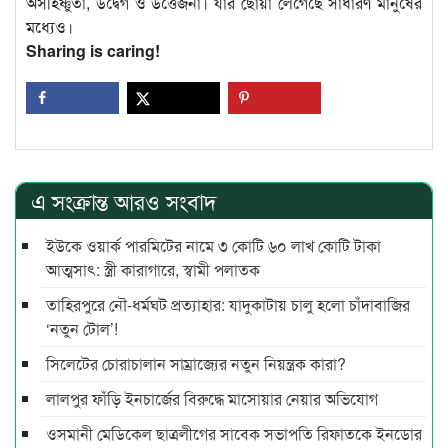
অসহিষ্ণুতা, উদ্বেগ ও উত্তেজনা। যার ছোঁয়া লেগেছে সাধারণ মানুষের
মধ্যেও।
Sharing is caring!
এ সংক্রান্ত আরও সংবাদ
ইউকে ওয়ার্ক পারমিটের নামে ৩ কোটি ৬০ লাখ কোটি টাকা
আত্মসাৎ: স্ত্রী কারাগারে, স্বামী পলাতক
তাহিরপুরে নৌ-ধর্মঘট প্রত্যাহার: যাদুকাটায় চালু হলো চাঁদাবাজির
‘নতুন টোল’!
সিলেটের চোরাচালান সাম্রাজ্যের নতুন নিয়ন্ত্রক কারা?
লালপুর ফাঁড়ি ইনচার্জের বিরুদ্ধে মাসোয়ার নেয়ার অভিযোগ
ওসমানী মেডিকেল ছাত্রলীগের সাবেক সভাপতি রিফাতকে ইনডোর