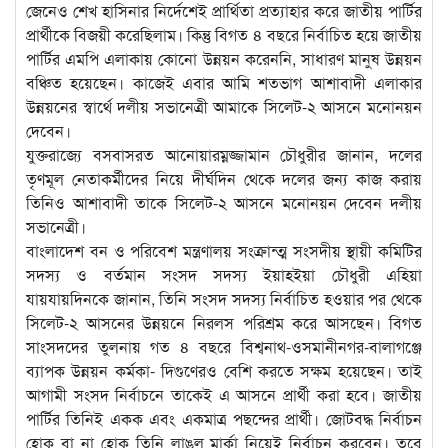
জেনেও শেখ হাসিনার নির্দেশেই প্রার্থিতা প্রত্যাহার করে জাতীয় পার্টির
প্রার্থীকে বিজয়ী করেছিলাম। কিন্তু বিগত ৪ বছরে নির্বাচিত হয়ে জাতীয়
পার্টির এমপি এলাকায় কোনো উন্নয়ন করেননি, সাধারণ মানুষ উন্নয়ন
বঞ্চিত হয়েছেন। কাজেই এবার আমি শতভাগ আশাবাদী এলাকার
উন্নয়নের স্বার্থে দলীয় সভানেত্রী আমাকে সিলেট-২ আসনে মনোনয়ন
দেবেন।
যুক্তরাজ্যে বসবাসরত আনোয়ারম্নজ্জামান চৌধুরীর জানান, দলের
তৃণমূল নেতাকর্মীদের নিয়ে দীর্ঘদিন থেকে দলের জন্য কাজ করায়
তিনিও আশাবাদী তাকে সিলেট-২ আসনে মনোনয়ন দেবেন দলীয়
সভানেত্রী।
বাংলাদেশ বন ও পরিবেশ মন্ত্রণালয় সংক্রান্ত্ম সংসদীয় স্থায়ী কমিটির
সদস্য ও বর্তমান সংসদ সদস্য ইয়াহইয়া চৌধুরী এহিয়া
যায়যায়দিনকে জানান, তিনি সংসদ সদস্য নির্বাচিত হওয়ার পর থেকে
সিলেট-২ আসনের উন্নয়নে নিরলস পরিশ্রম করে আসছেন। বিগত
সাংসদদের তুলনায় গত ৪ বছরে বিশ্বনাথ-ওসমানীনগর-বালাগঞ্জে
ব্যাপক উন্নয়ন কর্মকা- দিগুণেরও বেশি করতে সক্ষম হয়েছেন। তাই
আগামী সংসদ নির্বাচনে তাকেই এ আসনে প্রার্থী করা হবে। জাতীয়
পার্টির তিনিই একক এবং একমাত্র পছন্দের প্রার্থী। জোটবদ্ধ নির্বাচন
হোক বা না হোক তিনি লাঙল মার্কা নিয়েই নির্বাচন করবেন। তবে