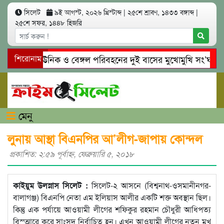
সিলেট
৯ই আগস্ট, ২০২৬ খ্রিস্টাব্দ
|
২৫শে শ্রাবণ, ১৪৩৩ বঙ্গাব্দ
|
২৫শে সফর, ১৪৪৮ হিজরি
িলেটে ইউনিক ও বেঙ্গল পরিবহনের দুই বাসের মুখোমুখি সং’ঘ’র্ষে নি
শিরোনাম
োয়াইনঘাটে প্রেমের ফাঁদে তরুণী পাচার: মাদকাসক্ত রিমালকে গ্রেপ্তারের 
মেনু
লুনায় আস্থা বিএনপির আ’লীগ-জাপায় কোন্দল
প্রকাশিত: ২:৫৯ পূর্বাহ্ণ, ফেব্রুয়ারি ৫, ২০১৮
কাইয়ুম উলস্নাস সিলেট :
সিলেট-২ আসনে (বিশ্বনাথ-ওসমানীনগর-
বালাগঞ্জ) বিএনপি নেতা এম ইলিয়াস আলীর একটি শক্ত অবস্থান ছিল।
কিন্তু এক পর্যায়ে আওয়ামী লীগের শফিকুর রহমান চৌধুরী আধিপত্য
বিস্ত্মারে করে সাংসদ নির্বাচিত হন। এখন আওয়ামী লীগের নতুন মুখ