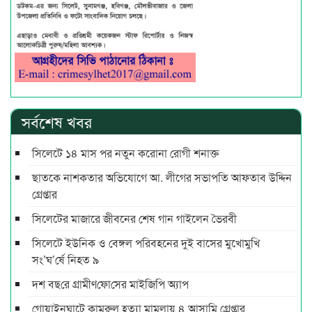
সর্বশেষ খবর
সিলেটে ১৪ মাস পর নতুন করোনা রোগী শনাক্ত
ছাতকে নাশকতার অভিযোগে আ. লীগের সভাপ‌তি আফতাব উদ্দিন
গ্রেপ্তার
সিলেটের মাজারে জীবনের শেষ গান গাইলেন ভৈরবী
সিলেটে ইউনিক ও বেঙ্গল পরিবহনের দুই বাসের মুখোমুখি
সং’ঘ’র্ষে নিহত ৯
দশ বছ‌রে গ্রামীণ‌ফো‌সের মাইজিপি অ্যাপ
গোয়াইনঘাটে কামরুল হত্যা মামলায় ৪ আসামি গ্রেপ্তার