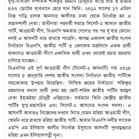
যুগ্ম-সাধারণ সম্পাদক শফিকুর রহমান চৌধুরীর কাছে প্রায় ৩ হাজার
৪০০ ভোটের ব্যবধানে হেরে যান তিনি। ২০১২ সালের ১৭ এপ্রিল
নিজ গাড়ি চালক আনসার আলীসহ ঢাকা থেকে নিখোঁজ হন এ
প্রভাবশালী নেতা। স্বাধীনতা পরবর্তী সময়ে সিলেট-২ আসনে জাতীয়
পার্টি, আওয়ামী লীগ, বিএনপি ক্ষমতায় গেলেও পর পর দু’বার কোনো
দলই এ আসনটি ধরে রাখতে পারেনি। আসন্ন একাদশ জাতীয় সংসদ
নির্বাচনে বিএনপি, জাতীয় পার্টি ও খেলাফত মজলিসে একক প্রার্থী
থাকলেও আওয়ামী লীগে একাধিক প্রার্থী এখন থেকেই প্রচার প্রচরাণা
চালিয়ে যাচ্ছেন।
বিএনপির এই দুর্গ আওয়ামী লীগ (সিলেট-২ আসনটি) গত ২০১৪
সালের ৫ জানুয়ারি (দশম জাতীয় সংসদ) নির্বাচনে জাতীয় পার্টিকে
সমঝোতায় উপহার দিয়েছিল। ‘নিশ্চিত জয়ের নির্বাচনে’ শফিকুর
রহমানের বদলে প্রার্থী দেয়া হয় জোট-শরিক জাতীয় পার্টির তরম্নণ
নেতা ইয়াহইয়া চৌধুরী এহিয়াকে। বর্তমানে তিনি কেন্দ্রীয় জাতীয়
পার্টির যুগ্ম-মহাসচিব এবং সিলেট-২ আসনের সংসদ সদস্য। এ
আসনটি আবারও নিজেদের দখলে নিতে যেমন মরিয়া আওয়ামী লীগ,
তেমনি ধরে রাখতে মরিয়া জাতীয় পার্টি। আবার বিএনপি দলীয় সাবেক
এমপি এম ইলিয়াস আলীর নিখোঁজ ইসু্যতে আসনটি পুনরম্নদ্ধারে
মরিয়া এখন ইলিয়াসপত্নী লুনা।