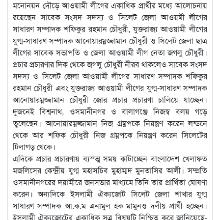
মনোনয়ন দৌড়ে আওয়ামী লীগের একাধিক প্রার্থীর মধ্যে আলোচনায়
রয়েছেন সাবেক সংসদ সদস্য ও সিলেট জেলা আওয়মী লীগের
সাধারণ সম্পাদক শফিকুর রহমান চৌধুরী, যুক্তরাজ্য আওয়ামী লীগের
যুগ্ম-সাধারণ সম্পাদক আনোয়ারম্নজ্জামান চৌধুরী ও সিলেট জেলা ছাত্র
লীগের সাবেক সভাপতি ও জেলা আওয়ামী লীগ নেতা জগলু চৌধুরী।
প্রচার প্রচারণার দিক থেকে জগলু চৌধুরী নীরব থাকলেও সাবেক সংসদ
সদস্য ও সিলেট জেলা আওয়ামী লীগের সাধারণ সম্পাদক শফিকুর
রহমান চৌধুরী এবং যুক্তরাজ্য আওয়ামী লীগের যুগ্ম-সাধারণ সম্পাদক
আনোয়ারম্নজ্জামান চৌধুরী জোর প্রচার প্রচারণা চালিয়ে যাচ্ছেন।
দুজনেই বিশ্বনাথ, ওসমানীনগর ও বালাগঞ্জে নিজস্ব বলয় গড়ে
তুলেছেন। আনোয়ারম্নজ্জামান নিজ গ্রম্নপকে নিয়ন্ত্রণ করেন লন্ডনে
থেকে আর শফিক চৌধুরী নিজ গ্রম্নপকে নিয়ন্ত্রণ করেন সিলেটের
টিলাগড় থেকে।
এদিকে প্রচার প্রচারণায় ব্যস্ত্ম সময় কাটাচ্ছেন বাংলাদেশ খেলাফত
মজলিসের কেন্দ্রীয় যুগ্ম মহাসচিব মুহাম্মদ মুনতাসির আলী। সম্প্রতি
ওসমানীনগরের দয়ামীরে জনসভার মাধ্যমে তিনি তার প্রার্থিতা ঘোষণা
করেন। অন্যদিকে ইসলামী ঐক্যজোট সিলেট জেলা শাখার যুগ্ম
সাধারণ সম্পাদক আ.ক.ম এনামুল হক মামুনও দলীয় প্রার্থী হচ্ছেন।
ইসলামী ঐক্যজোটের একাধিক সূত্র বিষয়টি নিশ্চিত করে জানিয়েছে-