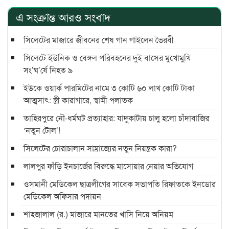
এ সংক্রান্ত আরও সংবাদ
সিলেটের মাজারে জীবনের শেষ গান গাইলেন ভৈরবী
সিলেটে ইউনিক ও বেঙ্গল পরিবহনের দুই বাসের মুখোমুখি
সং’ঘ’র্ষে নিহত ৯
ইউকে ওয়ার্ক পারমিটের নামে ৩ কোটি ৬০ লাখ কোটি টাকা
আত্মসাৎ: স্ত্রী কারাগারে, স্বামী পলাতক
তাহিরপুরে নৌ-ধর্মঘট প্রত্যাহার: যাদুকাটায় চালু হলো চাঁদাবাজির
‘নতুন টোল’!
সিলেটের চোরাচালান সাম্রাজ্যের নতুন নিয়ন্ত্রক কারা?
লালপুর ফাঁড়ি ইনচার্জের বিরুদ্ধে মাসোয়ার নেয়ার অভিযোগ
ওসমানী মেডিকেল ছাত্রলীগের সাবেক সভাপতি রিফাতকে ইনডোর
মেডিকেল অফিসার পদায়ন
শাহজালাল (র.) মাজারে মানতের খাসি নিয়ে অনিয়ম