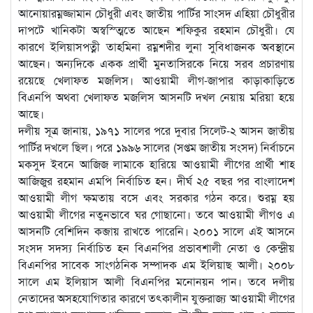
আনোয়ারম্নজ্জামান চৌধুরী এবং জাতীয় পার্টির সাংসদ এহিয়া চৌধুরীর
দাপটে খানিকটা অস্বস্ত্মিতে আছেন শফিকুর রহমান চৌধুরী। যে
কারণে ইলিয়াসপত্নী তাহমিনা রম্নশদীর লুনা সুবিধাজনক অবস্থানে
আছেন। অন্যদিকে একক প্রার্থী মুনতাসিরকে নিয়ে সরব প্রচারণায়
রয়েছে খেলাফত মজলিস। আওয়ামী লীগ-জাপার কাড়াকাড়িতে
বিএনপি অথবা খেলাফত মজলিস আসনটি দখল নেয়ায় মরিয়া হয়ে
আছে।
দলীয় সূত্র জানায়, ১৯৭১ সালের পরে দুবার সিলেট-২ আসন জাতীয়
পার্টির দখলে ছিল। পরে ১৯৯৬ সালের (সপ্তম জাতীয় সংসদ) নির্বাচনে
মকসুদ ইবনে আজিজ লামাকে হারিয়ে আওয়ামী লীগের প্রার্থী শাহ
আজিজুর রহমান এমপি নির্বাচিত হন। দীর্ঘ ২৫ বছর পর বাংলাদেশ
আওয়ামী লীগ ক্ষমতায় বসে এবং সরকার গঠন করে। শুরম্ন হয়
আওয়ামী লীগের নতুনভাবে ঘর গোছানো। তবে আওয়ামী লীগও এ
আসনটি বেশিদিন কব্জায় রাখতে পারেনি। ২০০১ সালে এই আসনে
সংসদ সদস্য নির্বাচিত হন বিএনপির প্রভাবশালী নেতা ও কেন্দ্রীয়
বিএনপির সাবেক সাংগঠনিক সম্পাদক এম ইলিয়াছ আলী। ২০০৮
সালে এম ইলিয়াস আলী বিএনপির মনোনয়ন পান। তবে দলীয়
নেতাদের অসহযোগিতার কারণে তৎকালীন যুক্তরাজ্য আওয়ামী লীগের