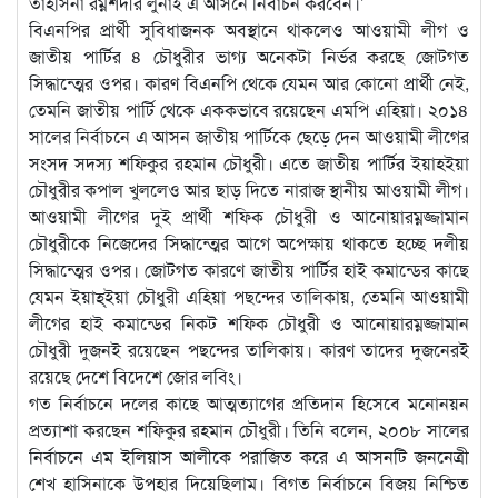
তাহসিনা রম্নশদীর লুনাই এ আসনে নির্বাচন করবেন।’
বিএনপির প্রার্থী সুবিধাজনক অবস্থানে থাকলেও আওয়ামী লীগ ও
জাতীয় পার্টির ৪ চৌধুরীর ভাগ্য অনেকটা নির্ভর করছে জোটগত
সিদ্ধান্ত্মের ওপর। কারণ বিএনপি থেকে যেমন আর কোনো প্রার্থী নেই,
তেমনি জাতীয় পার্টি থেকে এককভাবে রয়েছেন এমপি এহিয়া। ২০১৪
সালের নির্বাচনে এ আসন জাতীয় পার্টিকে ছেড়ে দেন আওয়ামী লীগের
সংসদ সদস্য শফিকুর রহমান চৌধুরী। এতে জাতীয় পার্টির ইয়াহইয়া
চৌধুরীর কপাল খুললেও আর ছাড় দিতে নারাজ স্থানীয় আওয়ামী লীগ।
আওয়ামী লীগের দুই প্রার্থী শফিক চৌধুরী ও আনোয়ারম্নজ্জামান
চৌধুরীকে নিজেদের সিদ্ধান্ত্মের আগে অপেক্ষায় থাকতে হচ্ছে দলীয়
সিদ্ধান্ত্মের ওপর। জোটগত কারণে জাতীয় পার্টির হাই কমান্ডের কাছে
যেমন ইয়াহ্‌ইয়া চৌধুরী এহিয়া পছন্দের তালিকায়, তেমনি আওয়ামী
লীগের হাই কমান্ডের নিকট শফিক চৌধুরী ও আনোয়ারম্নজ্জামান
চৌধুরী দুজনই রয়েছেন পছন্দের তালিকায়। কারণ তাদের দুজনেরই
রয়েছে দেশে বিদেশে জোর লবিং।
গত নির্বাচনে দলের কাছে আত্মত্যাগের প্রতিদান হিসেবে মনোনয়ন
প্রত্যাশা করছেন শফিকুর রহমান চৌধুরী। তিনি বলেন, ২০০৮ সালের
নির্বাচনে এম ইলিয়াস আলীকে পরাজিত করে এ আসনটি জননেত্রী
শেখ হাসিনাকে উপহার দিয়েছিলাম। বিগত নির্বাচনে বিজয় নিশ্চিত