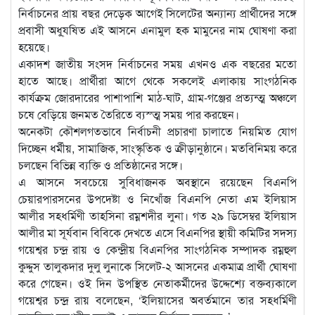
নির্বাচনের প্রায় বছর দেড়েক আগেই সিলেটের অন্যান্য প্রার্থীদের সঙ্গে
প্রবাসী অধু্যষিত এই আসনে এনামুল হক মামুনের নাম ঘোষণা করা
হয়েছে।
একাদশ জাতীয় সংসদ নির্বাচনের সময় এখনও এক বছরের মতো
হাতে আছে। প্রার্থীরা আগে থেকে সকলেই এলাকায় সাংগঠনিক
কার্যক্রম জোরদারের পাশাপাশি মাঠ-ঘাট, গ্রাম-গঞ্জের প্রত্যন্ত্ম অঞ্চলে
চষে বেড়িয়ে জনমত তৈরিতে ব্যস্ত্ম সময় পার করছেন।
অনেকটা কৌশলগতভাবে নির্বাচনী প্রচারণা চালাতে নিয়মিত যোগ
দিচ্ছেন ধর্মীয়, সামাজিক, সাংস্কৃতিক ও ক্রীড়ানুষ্ঠানে। মতবিনিময় করে
চলছেন বিভিন্ন ব্যক্তি ও প্রতিষ্ঠানের সঙ্গে।
এ আসনে সবচেয়ে সুবিধাজনক অবস্থানে রয়েছেন বিএনপি
চেয়ারপারসনের উপদেষ্টা ও নিখোঁজ বিএনপি নেতা এম ইলিয়াস
আলীর সহধর্মিণী তাহসিনা রম্নশদীর লুনা। গত ২৯ ডিসেম্বর ইলিয়াস
আলীর মা সূর্যবান বিবিকে দেখতে এসে বিএনপির স্থায়ী কমিটির সদস্য
গয়েশ্বর চন্দ্র রায় ও কেন্দ্রীয় বিএনপির সাংগঠনিক সম্পাদক রম্নহুল
কুদ্দুস তালুকদার দুলু লুনাকে সিলেট-২ আসনের একমাত্র প্রার্থী ঘোষণা
করে গেছেন। ওই দিন উপস্থিত নেতাকর্মীদের উদ্দেশ্যে বক্তব্যকালে
গয়েশ্বর চন্দ্র রায় বলেছেন, ‘ইলিয়াসের অবর্তমানে তার সহধর্মিণী