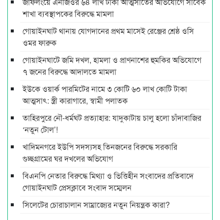
জাফলংয়ে এনজিওর ৬৪ লাখ টাকা আত্মসাতের অভিযোগে সাবেক
শাখা ব্যবস্থাপকের বিরুদ্ধে মামলা
গোয়াইনঘাট থানায় যোগদানের প্রথম মাসেই রেঞ্জের শ্রেষ্ঠ ওসি
ওমর ফারুক
গোয়াইনঘাটে জমি দখল, হামলা ও প্রাণনাশের হুমকির অভিযোগে
৭ জনের বিরুদ্ধে আদালতে মামলা
ইউকে ওয়ার্ক পারমিটের নামে ৩ কোটি ৬০ লাখ কোটি টাকা
আত্মসাৎ: স্ত্রী কারাগারে, স্বামী পলাতক
তাহিরপুরে নৌ-ধর্মঘট প্রত্যাহার: যাদুকাটায় চালু হলো চাঁদাবাজির
‘নতুন টোল’!
খাদিমনগরে ইউপি সদস্যসহ তিনজনের বিরুদ্ধে সরকারি
গুচ্ছগ্রামের ঘর দখলের অভিযোগ
বিএনপি নেতার বিরুদ্ধে মিথ্যা ও ভিত্তিহীন সংবাদের প্রতিবাদে
গোয়াইনঘাট প্রেসক্লাবে সংবাদ সম্মেলন
সিলেটের চোরাচালান সাম্রাজ্যের নতুন নিয়ন্ত্রক কারা?