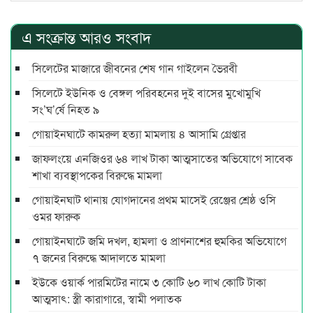
এ সংক্রান্ত আরও সংবাদ
সিলেটের মাজারে জীবনের শেষ গান গাইলেন ভৈরবী
সিলেটে ইউনিক ও বেঙ্গল পরিবহনের দুই বাসের মুখোমুখি
সং’ঘ’র্ষে নিহত ৯
গোয়াইনঘাটে কামরুল হত্যা মামলায় ৪ আসামি গ্রেপ্তার
জাফলংয়ে এনজিওর ৬৪ লাখ টাকা আত্মসাতের অভিযোগে সাবেক
শাখা ব্যবস্থাপকের বিরুদ্ধে মামলা
গোয়াইনঘাট থানায় যোগদানের প্রথম মাসেই রেঞ্জের শ্রেষ্ঠ ওসি
ওমর ফারুক
গোয়াইনঘাটে জমি দখল, হামলা ও প্রাণনাশের হুমকির অভিযোগে
৭ জনের বিরুদ্ধে আদালতে মামলা
ইউকে ওয়ার্ক পারমিটের নামে ৩ কোটি ৬০ লাখ কোটি টাকা
আত্মসাৎ: স্ত্রী কারাগারে, স্বামী পলাতক