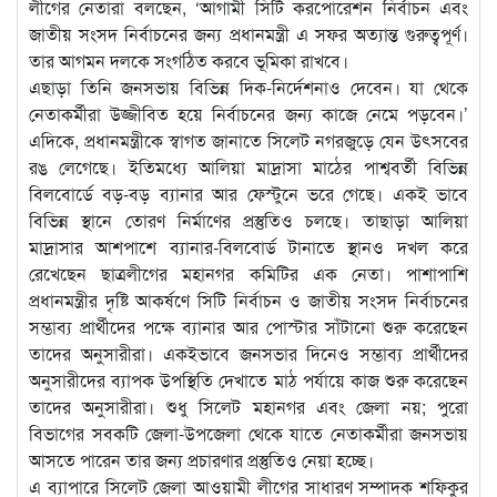
লীগের নেতারা বলছেন, ‘আগামী সিটি করপোরেশন নির্বাচন এবং
জাতীয় সংসদ নির্বাচনের জন্য প্রধানমন্ত্রী এ সফর অত্যান্ত গুরুত্বপূর্ণ।
তার আগমন দলকে সংগঠিত করবে ভূমিকা রাখবে।
এছাড়া তিনি জনসভায় বিভিন্ন দিক-নির্দেশনাও দেবেন। যা থেকে
নেতাকর্মীরা উজ্জীবিত হয়ে নির্বাচনের জন্য কাজে নেমে পড়বেন।’
এদিকে, প্রধানমন্ত্রীকে স্বাগত জানাতে সিলেট নগরজুড়ে যেন উৎসবের
রঙ লেগেছে। ইতিমধ্যে আলিয়া মাদ্রাসা মাঠের পাশ্ববর্তী বিভিন্ন
বিলবোর্ডে বড়-বড় ব্যানার আর ফেস্টুনে ভরে গেছে। একই ভাবে
বিভিন্ন স্থানে তোরণ নির্মাণের প্রস্তুতিও চলছে। তাছাড়া আলিয়া
মাদ্রাসার আশপাশে ব্যানার-বিলবোর্ড টানাতে স্থানও দখল করে
রেখেছেন ছাত্রলীগের মহানগর কমিটির এক নেতা। পাশাপাশি
প্রধানমন্ত্রীর দৃষ্টি আকর্ষণে সিটি নির্বাচন ও জাতীয় সংসদ নির্বাচনের
সম্ভাব্য প্রার্থীদের পক্ষে ব্যানার আর পোস্টার সাঁটানো শুরু করেছেন
তাদের অনুসারীরা। একইভাবে জনসভার দিনেও সম্ভাব্য প্রার্থীদের
অনুসারীদের ব্যাপক উপস্থিতি দেখাতে মাঠ পর্যায়ে কাজ শুরু করেছেন
তাদের অনুসারীরা। শুধু সিলেট মহানগর এবং জেলা নয়; পুরো
বিভাগের সবকটি জেলা-উপজেলা থেকে যাতে নেতাকর্মীরা জনসভায়
আসতে পারেন তার জন্য প্রচারণার প্রস্তুতিও নেয়া হচ্ছে।
এ ব্যাপারে সিলেট জেলা আওয়ামী লীগের সাধারণ সম্পাদক শফিকুর