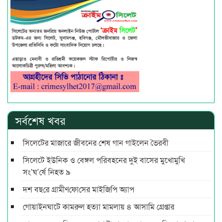
সর্বশেষ খবর
সিলেটের মাজারে জীবনের শেষ গান গাইলেন ভৈরবী
সিলেটে ইউনিক ও বেঙ্গল পরিবহনের দুই বাসের মুখোমুখি
সং’ঘ’র্ষে নিহত ৯
দশ বছ‌রে গ্রামীণ‌ফো‌সের মাইজিপি অ্যাপ
গোয়াইনঘাটে কামরুল হত্যা মামলায় ৪ আসামি গ্রেপ্তার