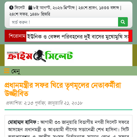
সিলেট
৮ই আগস্ট, ২০২৬ খ্রিস্টাব্দ
|
২৪শে শ্রাবণ, ১৪৩৩ বঙ্গাব্দ
|
২৪শে সফর, ১৪৪৮ হিজরি
সিলেটে ইউনিক ও বেঙ্গল পরিবহনের দুই বাসের মুখোমুখি সং’ঘ’র্ষে
শিরোনাম
গোয়াইনঘাটে প্রেমের ফাঁদে তরুণী পাচার: মাদকাসক্ত রিমালকে গ্রেপ্তা
মেনু
প্রধানমন্ত্রীর সফর ঘিরে তৃণমূলের নেতাকর্মীরা
উজ্জীবিত
প্রকাশিত: ২:১৩ পূর্বাহ্ণ, জানুয়ারি ২১, ২০১৮
মোহাম্মদ হানিফ :
আগামী ৩০ জানুয়ারি বিভাগীয় নগরী সিলেট সফরে
আসছেন প্রধানমন্ত্রী ও আওয়ামী লীগের সভানেত্রী শেখ হাসিনা। সিটি
করপোরেশন ও জাতীয় সংসদ নির্বাচনকে সামনে রেখে এ সফরে