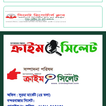
………………………..
অফিস : সুরমা মার্কেট (২য় তলা)
বন্দরবাজার সিলেট।