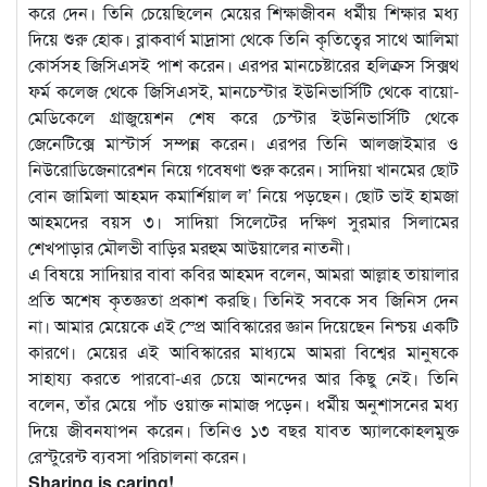
করে দেন। তিনি চেয়েছিলেন মেয়ের শিক্ষাজীবন ধর্মীয় শিক্ষার মধ্য
দিয়ে শুরু হোক। ব্লাকবার্ণ মাদ্রাসা থেকে তিনি কৃতিত্বের সাথে আলিমা
কোর্সসহ জিসিএসই পাশ করেন। এরপর মানচেষ্টারের হলিক্রস সিক্সথ
ফর্ম কলেজ থেকে জিসিএসই, মানচেস্টার ইউনিভার্সিটি থেকে বায়ো-
মেডিকেলে গ্রাজুয়েশন শেষ করে চেস্টার ইউনিভার্সিটি থেকে
জেনেটিক্সে মাস্টার্স সম্পন্ন করেন। এরপর তিনি আলজাইমার ও
নিউরোডিজেনারেশন নিয়ে গবেষণা শুরু করেন। সাদিয়া খানমের ছোট
বোন জামিলা আহমদ কমার্শিয়াল ল’ নিয়ে পড়ছেন। ছোট ভাই হামজা
আহমদের বয়স ৩। সাদিয়া সিলেটের দক্ষিণ সুরমার সিলামের
শেখপাড়ার মৌলভী বাড়ির মরহুম আউয়ালের নাতনী।
এ বিষয়ে সাদিয়ার বাবা কবির আহমদ বলেন, আমরা আল্লাহ তায়ালার
প্রতি অশেষ কৃতজ্ঞতা প্রকাশ করছি। তিনিই সবকে সব জিনিস দেন
না। আমার মেয়েকে এই স্প্রে আবিস্কারের জ্ঞান দিয়েছেন নিশ্চয় একটি
কারণে। মেয়ের এই আবিস্কারের মাধ্যমে আমরা বিশ্বের মানুষকে
সাহায্য করতে পারবো-এর চেয়ে আনন্দের আর কিছু নেই। তিনি
বলেন, তাঁর মেয়ে পাঁচ ওয়াক্ত নামাজ পড়েন। ধর্মীয় অনুশাসনের মধ্য
দিয়ে জীবনযাপন করেন। তিনিও ১৩ বছর যাবত অ্যালকোহলমুক্ত
রেস্টুরেন্ট ব্যবসা পরিচালনা করেন।
Sharing is caring!