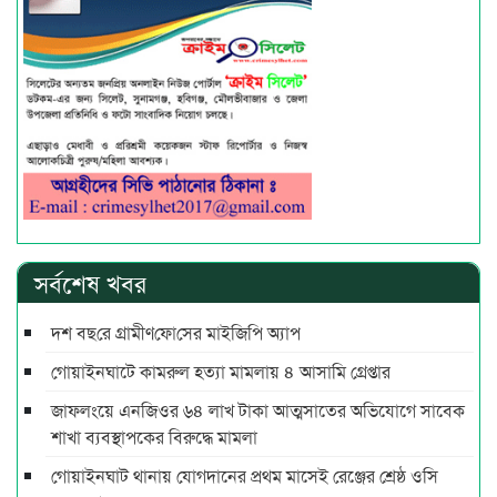
সর্বশেষ খবর
দশ বছ‌রে গ্রামীণ‌ফো‌সের মাইজিপি অ্যাপ
গোয়াইনঘাটে কামরুল হত্যা মামলায় ৪ আসামি গ্রেপ্তার
জাফলংয়ে এনজিওর ৬৪ লাখ টাকা আত্মসাতের অভিযোগে সাবেক
শাখা ব্যবস্থাপকের বিরুদ্ধে মামলা
গোয়াইনঘাট থানায় যোগদানের প্রথম মাসেই রেঞ্জের শ্রেষ্ঠ ওসি