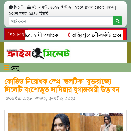
সিলেট
৭ই আগস্ট, ২০২৬ খ্রিস্টাব্দ
|
২৩শে শ্রাবণ, ১৪৩৩ বঙ্গাব্দ
|
২৩শে সফর, ১৪৪৮ হিজরি
্রী কারাগারে, স্বামী পলাতক
শিরোনাম
তাহিরপুরে নৌ-ধর্মঘট প্রত্যাহার: যা
নগরীতে কোটি টাকার সম্পত্তি দখলের চেষ্টা: গ্রেফতারের পর জামি
মেনু
কোভিড নিরোধক স্প্রে ‘ভলটিক’ যুক্তরাজ্যে
সিলেটি বংশোদ্ভূত সাদিয়ার যুগান্তকারী উদ্ভাবন
প্রকাশিত: ৬:২৮ অপরাহ্ণ, জুলাই ৬, ২০২১