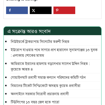
এ সংক্রান্ত আরও সংবাদ
নিউইয়র্কে ট্রাকচাপায় সিলেটের তরুণী নিহত
ইউরোপ যাওয়ার পথে সাগরে প্রাণ হারালেন সুনামগঞ্জের ১০ যুবক
: এলাকায় শোকের মাতম
আমিরাতে ইরানের হামলায় বড়লেখার সালেখ উদ্দিন নিহত :
কুয়েতে আহত ৪
গোয়াইনঘাট প্রবাসী সমাজ কল্যান পরিষদের কমিটি গঠন
বিমানের টিকেট সিন্ডিকেটে অসহায় কুয়েত প্রবাসীরা
অনলাইনে সরকার বিরোধী প্রচারনায় প্রবাসী
টিউলিপের ১০ বছর জেল হতে পারে!