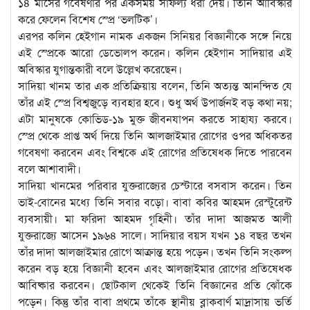
১৪ মাসের গবেষণার পর একসময় সাফল্য ধরা দেয়। তিনি আবিস্কার
করে ফেলেন বিশেষ স্প্রে ‘ভলটিক’।
এরপর কলিন হেইগান নামক একজন সিনিয়র বিজ্ঞানীকে সঙ্গে নিয়ে
এই স্প্রেকে আরো ডেভোলপ করেন। কলিন হেইগান সাদিয়ার এই
অবিস্কার যুগান্তকারী বলে উল্লেখ করেছেন।
সাদিয়া খানম তার এক প্রতিক্রিয়ায় বলেন, তিনি অত্যন্ত আনন্দিত যে
তাঁর এই স্প্রে বিশ্বজুড়ে ব্যবহার হবে। শুধু অর্থ উপার্জনই বড় কথা নয়;
এটা মানুষকে কোভিড-১৯ মুক্ত জীবনযাপন করতে সাহায্য করবে।
স্প্রে থেকে প্রাপ্ত অর্থ দিয়ে তিনি আলজাইমার রোগের ওপর অধিকতর
গবেষণা করবেন এবং বিশ্বকে এই রোগের প্রতিষেধক দিতে পারবেন
বলে আশাবাদী।
সাদিয়া খানমের পরিবার যুক্তরাজ্যের চেস্টারে বসবাস করেন। তিন
ভাই-বোনের মধ্যে তিনি সবার বড়ো। বাবা কবির আহমদ রেস্টুরেন্ট
ব্যবসায়ী। মা ফরিদা আহমদ গৃহিনী। তাঁর দাদা আজমত আলী
যুক্তরাজ্যে আসেন ১৯৬৪ সালে। সাদিয়ার বয়স যখন ১৪ বছর তখন
তাঁর দাদা আলজাইমার রোগে আক্রান্ত হয়ে পড়েন। তখন তিনি সংকল্প
করেন বড় হয়ে বিজ্ঞানী হবেন এবং আলজাইমার রোগের প্রতিষেধক
আবিষ্কার করবেন। ছোটকাল থেকেই তিনি বিজ্ঞানের প্রতি ঝোঁকে
পড়েন। কিন্তু তাঁর বাবা প্রথমে তাঁকে স্থানীয় ব্লাকবার্ণ মাদ্রাসায় ভর্তি