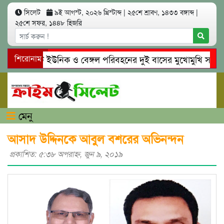
সিলেট
৯ই আগস্ট, ২০২৬ খ্রিস্টাব্দ
|
২৫শে শ্রাবণ, ১৪৩৩ বঙ্গাব্দ
|
২৫শে সফর, ১৪৪৮ হিজরি
সিলেটে ইউনিক ও বেঙ্গল পরিবহনের দুই বাসের মুখোমুখি সং’ঘ’র্ষে
শিরোনাম
গোয়াইনঘাটে প্রেমের ফাঁদে তরুণী পাচার: মাদকাসক্ত রিমালকে গ্রেপ্ত
মেনু
আসাদ উদ্দিনকে আবুল বশরের অভিনন্দন
প্রকাশিত: ৫:৩৮ অপরাহ্ণ, জুন ৯, ২০১৯