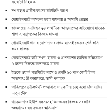
সং’ঘ’র্ষে নিহত ৯
দশ বছ‌রে গ্রামীণ‌ফো‌সের মাইজিপি অ্যাপ
গোয়াইনঘাটে কামরুল হত্যা মামলায় ৪ আসামি গ্রেপ্তার
জাফলংয়ে এনজিওর ৬৪ লাখ টাকা আত্মসাতের অভিযোগে সাবেক
শাখা ব্যবস্থাপকের বিরুদ্ধে মামলা
গোয়াইনঘাট থানায় যোগদানের প্রথম মাসেই রেঞ্জের শ্রেষ্ঠ ওসি
ওমর ফারুক
গোয়াইনঘাটে জমি দখল, হামলা ও প্রাণনাশের হুমকির অভিযোগে
৭ জনের বিরুদ্ধে আদালতে মামলা
ইউকে ওয়ার্ক পারমিটের নামে ৩ কোটি ৬০ লাখ কোটি টাকা
আত্মসাৎ: স্ত্রী কারাগারে, স্বামী পলাতক
তাহিরপুরে নৌ-ধর্মঘট প্রত্যাহার: যাদুকাটায় চালু হলো চাঁদাবাজির
‘নতুন টোল’!
খাদিমনগরে ইউপি সদস্যসহ তিনজনের বিরুদ্ধে সরকারি
গুচ্ছগ্রামের ঘর দখলের অভিযোগ