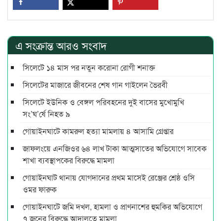
এ সংক্রান্ত আরও সংবাদ
সিলেটে ১৪ মাস পর নতুন করোনা রোগী শনাক্ত
সিলেটের মাজারে জীবনের শেষ গান গাইলেন ভৈরবী
সিলেটে ইউনিক ও বেঙ্গল পরিবহনের দুই বাসের মুখোমুখি
সং’ঘ’র্ষে নিহত ৯
গোয়াইনঘাটে কামরুল হত্যা মামলায় ৪ আসামি গ্রেপ্তার
জাফলংয়ে এনজিওর ৬৪ লাখ টাকা আত্মসাতের অভিযোগে সাবেক
শাখা ব্যবস্থাপকের বিরুদ্ধে মামলা
গোয়াইনঘাট থানায় যোগদানের প্রথম মাসেই রেঞ্জের শ্রেষ্ঠ ওসি
ওমর ফারুক
গোয়াইনঘাটে জমি দখল, হামলা ও প্রাণনাশের হুমকির অভিযোগে
৭ জনের বিরুদ্ধে আদালতে মামলা