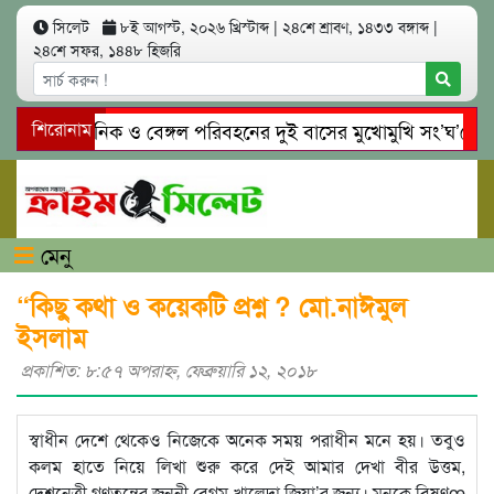
সিলেট
৮ই আগস্ট, ২০২৬ খ্রিস্টাব্দ
|
২৪শে শ্রাবণ, ১৪৩৩ বঙ্গাব্দ
|
২৪শে সফর, ১৪৪৮ হিজরি
েটে ইউনিক ও বেঙ্গল পরিবহনের দুই বাসের মুখোমুখি সং’ঘ’র্ষে নিহত 
শিরোনাম
ইনঘাটে প্রেমের ফাঁদে তরুণী পাচার: মাদকাসক্ত রিমালকে গ্রেপ্তারের দা
মেনু
“কিছু কথা ও কয়েকটি প্রশ্ন ? মো.নাঈমুল
ইসলাম
প্রকাশিত: ৮:৫৭ অপরাহ্ণ, ফেব্রুয়ারি ১২, ২০১৮
স্বাধীন দেশে থেকেও নিজেকে অনেক সময় পরাধীন মনে হয়। তবুও
কলম হাতে নিয়ে লিখা শুরু করে দেই আমার দেখা বীর উত্তম,
দেশনেত্রী গণতন্ত্রের জননী বেগম খালেদা জিয়া’র জন্য। মনকে বিষণœ