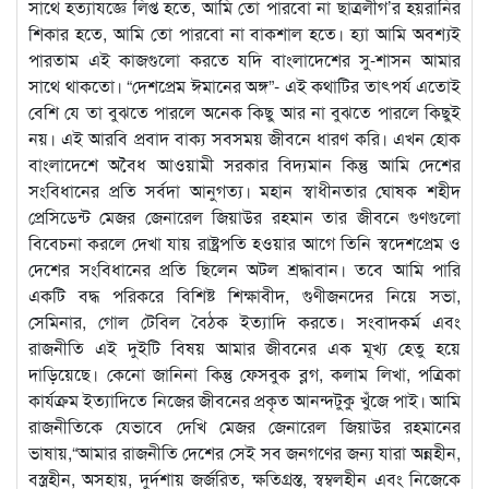
সাথে হত্যাযজ্ঞে লিপ্ত হতে, আমি তো পারবো না ছাত্রলীগ’র হয়রানির
শিকার হতে, আমি তো পারবো না বাকশাল হতে। হ্যা আমি অবশ্যই
পারতাম এই কাজগুলো করতে যদি বাংলাদেশের সু-শাসন আমার
সাথে থাকতো। “দেশপ্রেম ঈমানের অঙ্গ”- এই কথাটির তাৎপর্য এতোই
বেশি যে তা বুঝতে পারলে অনেক কিছু আর না বুঝতে পারলে কিছুই
নয়। এই আরবি প্রবাদ বাক্য সবসময় জীবনে ধারণ করি। এখন হোক
বাংলাদেশে অবৈধ আওয়ামী সরকার বিদ্যমান কিন্তু আমি দেশের
সংবিধানের প্রতি সর্বদা আনুগত্য। মহান স্বাধীনতার ঘোষক শহীদ
প্রেসিডেন্ট মেজর জেনারেল জিয়াউর রহমান তার জীবনে গুণগুলো
বিবেচনা করলে দেখা যায় রাষ্ট্রপতি হওয়ার আগে তিনি স্বদেশপ্রেম ও
দেশের সংবিধানের প্রতি ছিলেন অটল শ্রদ্ধাবান। তবে আমি পারি
একটি বদ্ধ পরিকরে বিশিষ্ট শিক্ষাবীদ, গুণীজনদের নিয়ে সভা,
সেমিনার, গোল টেবিল বৈঠক ইত্যাদি করতে। সংবাদকর্ম এবং
রাজনীতি এই দুইটি বিষয় আমার জীবনের এক মূখ্য হেতু হয়ে
দাড়িয়েছে। কেনো জানিনা কিন্তু ফেসবুক ব্লগ, কলাম লিখা, পত্রিকা
কার্যক্রম ইত্যাদিতে নিজের জীবনের প্রকৃত আনন্দটুকু খুঁজে পাই। আমি
রাজনীতিকে যেভাবে দেখি মেজর জেনারেল জিয়াউর রহমানের
ভাষায়,“আমার রাজনীতি দেশের সেই সব জনগণের জন্য যারা অন্নহীন,
বস্ত্রহীন, অসহায়, দুর্দশায় জর্জরিত, ক্ষতিগ্রস্ত, স্বম্বলহীন এবং নিজেকে