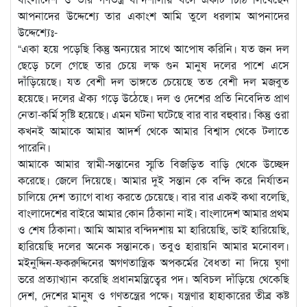
আপনাদের উদ্দেশ্যে তার একাংশ আমি তুলে ধরলাম আপনাদের
উদ্দেশ্যেঃ-
“একা হয়ে পড়েছি কিন্তু অন্যয়ের সাথে আপোষ করিনি। যত জন দল
ছেড়ে চলে গেছে তার চেয়ে লক্ষ গুন মানুষ দলের পাশে এসে
দাঁড়িয়েছে। যত বেশী দল ভাঙ্গতে চেয়েছে তত বেশী দল মজবুত
হয়েছে। দলের ঐক্য গড়ে উঠেছে। দল ও দেশের প্রতি নিবেদিত প্রাণ
নেতা-কর্মি সৃষ্টি হয়েছে। এমন ঘটনা ঘটেছে বার বার বহুবার। কিন্তু ওরা
কখনই আমাকে আমার আদর্শ থেকে আমার বিশ্বাস থেকে টলাতে
পারেনি।
আমাকে আমার স্বামী-সন্তানের স্মৃতি বিজড়িত বাড়ি থেকে উচ্ছেদ
করেছে। জেলে দিয়েছে। আমার দুই সন্তান কে বন্দি করে নির্যাতন
চালিয়ে দেশ ত্যাগে বাধ্য করতে চেয়েছে। বার বার একই কথা বলেছি,
বাংলাদেশের বাইরে আমার কোন ঠিকানা নাই। বাংলাদেশ আমার প্রথম
ও শেষ ঠিকানা। আমি আমার বন্দিদশায় মা হারিয়েছি, ভাই হারিয়েছি,
হারিয়েছি দলের অনেক সন্তানকে। তবুও হারায়নি আমার মনোবল।
মইনুদ্দিন-ফকরুদ্দিনের অগণতান্ত্রিক অপকর্মের বৈধতা না দিয়ে ঘৃণা
ভরে প্রত্যাখ্যান করেছি প্রধানমন্ত্রিত্বের পদ। অবিচল দাঁড়িয়ে থেকেছি
দেশ, দেশের মানুষ ও গণতন্ত্রের পক্ষে। যন্ত্রণার হাহাকারের তীব্র কষ্ট