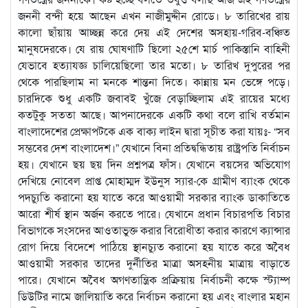
জননী বন্দী হয়ে আছেন এখন নাজীমুদ্দীন রোডে। ৮ তারিখের রায়
কালো ছাঁয়ায় আচ্ছন্ন করে দেয় এই দেশের অসহায়-গরিব-বঞ্চিত
মানুষদেরকে। যে রায় ঘোষণাটি ছিলো ২৫শে মার্চ পাকিস্তানি বাহিনী
যেভাবে হত্যাযজ্ঞ চালিয়েছিলো তার মতো। ৮ তারিখ দুপুরের পর
থেকে পারছিলাম না মনকে শান্তনা দিতে। কান্নায় মন ভেঙ্গে পড়ে।
চারদিকে শুধু একটি জবাবই খুঁজে বেড়াচ্ছিলাম এই রায়ের মধ্যে
কতটুকু সততা আছে। আপনাদেরকে একটি কথা বলে রাখি বর্তমান
বাংলাদেশের প্রেক্ষাপটকে এক বাক্য লাইন দ্বারা সূচীত করা যায়ঃ- “সব
সম্ভবের দেশ বাংলাদেশ।” যেখানে বিনা প্রতিদ্বন্ধিতায় রাষ্ট্রপতি নির্বাচন
হয়। যেখানে ছয় ছয় দিন প্রশ্নপত্র ফাঁস। যেখানে বয়সের অভিযোগ
দেখিয়ে নোবেল প্রাপ্ত মোহাম্মদ ইউনুস স্যার-কে গ্রামীণ ব্যাংক থেকে
পদচ্যুতি করানো হয় যাতে করে আওয়ামী সরকার ব্যাংক ডাকাতিতে
আরো শীর্ষ স্থান অর্জন করতে পারে। যেখানে প্রধান বিচারপতি বিচার
বিভাগকে সংসদের আওতাভুক্ত করার বিরোধীতা করার কারণে ক্যান্সার
রোগ দিয়ে বিদেশে পাঠিয়ে স্থানচ্যুত করানো হয় যাতে করে অবৈধ
আওয়ামী সরকার তাদের দুর্নীতির মাত্রা অসহনীয় মাত্রায় বাড়াতে
পারে। যেখানে অবৈধ অগণতান্ত্রিক প্রক্রিয়ায় নির্বাচনী কক্ষে স্ট্যাম্প
ডিউটির নামে জালিয়াতি করে নির্বাচন করানো হয় এবং বাংলার মহান