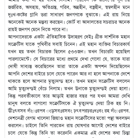
জর্জরিত, অসহায়, ক্ষতিগ্রস্ত, গরিব, অন্নহীন, বস্ত্রহীন, স্বম্বলহীন মনে
দুঃখ-কষ্টের গ্লানি ভরা সাধারণ জনগণকে বুঝাতে। এই রায় নিয়ে
অনেকেই অনেক মন্তব্য করছেন। কোর্ট বা আদালতের সচরাচর অনেক
রায়ই জনগণ মেনে নিতে পারে না।
আপনাদেরকে একটা ঐতিহাসিক উদাহরণ দেইঃ গ্রীক দার্শনিক মহান
সক্রেটিস যাকে পৃথিবীর সবাই চিনেন। এই মহান ব্যক্তির বিচারকার্য
যখন হয় তখন বিচারক ছিলেন ৫০০জন। তখন বিচারটা হয়েছিল
পারলামেন্টে। সে বিচারের মধ্যে প্রথমে দেখা গেলো যে, তাকে যারা
দোষী সাব্যস্ত করেছিলেন তারা তাকে একটা অপশন দিয়েছিলেন
আপনি দেশের বাইরে চলে যেতে পারেন আর না হলে আপনাকে দেশে
থাকতে হলে আপনার মৃত্যুদন্ড হবে। তখন মহান সক্রেটিস বললেন
আমি মৃত্যুদন্ডই বেঁচে নিলাম। তখন উনাকে মৃত্যুদন্ডই দেয়া হলো।
কিন্তু পরবর্তীকালে তার আড়াই হাজার বছর পর যখন আমরা দেখি
মানুষ বলতে লাগলো সক্রেটিসকে ঐ মৃত্যুদন্ড দেয়া ঠিক হয় নি।
ঊীঃৎবসব লঁংঃরপব ংড়সবঃরসবং ঢ়ৎবপরঢ়রঃধঃবং রহ লঁংঃরপব.
দেশনেত্রী বেগম খালেদা জিয়াও মহান সক্রেটিসের মতো পন্থা অবলম্বন
করলেন। চাইলে তিনি পারতেন রায় ঘোষণার আগেই দেশের বাইরে
চলে যেতে কিন্তু তিনি তা করেননি একমাত্র এই দেশের কথা চিন্তা