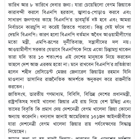
তারিখ আর ৮ তারিখে দেবার জন্য। যারা চেয়েছিলো বেগম জিয়াকে
কারাবন্দী করলে বিএনপি হরতাল, জ্বালাও-পোড়াও করবে এবং
সাধারণ জনগণের কাছে বিএনপি’র ভাবমূর্তি নষ্ট হবে এবং আমরা
নির্বাচনে কারচুপি না করেই জিততে পারবো। কিন্তু সেই ফাঁদে পা
দেয়নি বিএনপি। কারণ হলো বিএনপি বর্তমান অবৈধ আওয়ামীলীগের
মতো মন্ত্রী, এমপি-রূপের দুর্নীতিবাজ, সন্ত্রাসীদের দল নয়।
আওয়ামীলীগ সরকার যেভাবে বিএনপিকে নিয়ে এতো চিন্তামগ্ন থাকেন
তারা যদি তার ১০ শতাংশও এই দেশের মানুষকে নিয়ে করতেন
তাহলে দেশ আজ এরকম হতো না। মনে রাখবেন বিএনপি’র প্রতিষ্ঠাতা
হলেন শহীদ প্রেসিডেন্ট মেজর জেনারেল জিয়াউর রহমান যিনি
মাওলানা ভাসানির রাজনৈতিক আদর্শকে অনুকরণ করে রাজনীতি
করতেন।
জাতিসংঘ, ভারতীয় গণমাধ্যম, বিবিসি, বিভিন্ন দেশের প্রধানমন্ত্রী,
রাষ্ট্রপতিসহ সবাই খালেদা জিয়ার এই রায় নিয়ে বেশ উদ্ধিগ্ন এবং
তাদের বিবৃতি কি প্রমাণ দেয় দেশনেত্রী বেগম খালেদা জিয়া কোনো
অন্যায় করেননি। ধন্যবাদ জানাই আমেরিকার ১০১জন আইনজীবীকে
যারা দেশনেত্রী বেগম খালেদা জিয়ার রায় পর্যবেক্ষণের সিদ্ধান্ত
নিয়েছেন।
আমার কথা না হয় বাদই দিলাম। পারবেন কি এদেশের দুর্দশায়