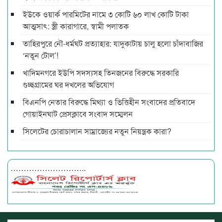
ইউকে ওয়ার্ক পারমিটের নামে ৩ কোটি ৬০ লাখ কোটি টাকা
আত্মসাৎ: স্ত্রী কারাগারে, স্বামী পলাতক
তাহিরপুরে নৌ-ধর্মঘট প্রত্যাহার: যাদুকাটায় চালু হলো চাঁদাবাজির
‘নতুন টোল’!
খাদিমনগরে ইউপি সদস্যসহ তিনজনের বিরুদ্ধে সরকারি
গুচ্ছগ্রামের ঘর দখলের অভিযোগ
বিএনপি নেতার বিরুদ্ধে মিথ্যা ও ভিত্তিহীন সংবাদের প্রতিবাদে
গোয়াইনঘাট প্রেসক্লাবে সংবাদ সম্মেলন
সিলেটের চোরাচালান সাম্রাজ্যের নতুন নিয়ন্ত্রক কারা?
………………………..