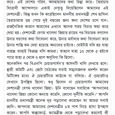
করে। এই দেশের গরিব, অসহায়দের কথা চিন্তা করে। স্বৈরাচার
বিরোধী আন্দোলনে একাই নেতৃত্ব দিয়েছিলেন আমাদের এই
দেশনেত্রী। কিন্তু তখন কি করেছিলেন মাননীয় প্রধানমন্ত্রী শেখ হাসিনা
স্বৈরাচারকে ভয় পেয়ে দুই বছরের জন্য অন্য দেশের চলে যান।
রাজনৈতিক কারণে আমাদের এখানে অনেক সময় বিচার ক্ষমা করে
দেয়া হয়। দেশনেত্রী বেগম খালেদা জিয়ার রায়ের পর বিচারক বললেন
উনার বয়সের কথা বিবেচনা করে, উনার মর্যাদার কথা বিবেচনা করে
উনার শাস্তি কম দেয়া হয়েছে অন্যদের চাইতে। সেইটাই যদি হয় যাহা
বাহান্ন তাহাই তিপ্পান্ন বলি আমরা। তাহলে যাহা ১০ থেকে ৫ হইতে
পারে তাহা ৫ থেকে ০ হলে অসুবিধা কি ছিলো।
অনেকদিন পর বিএনপি চেয়ারপার্সন’র আসনটি খালি দেখতে হলে।
স্থায়ী কমিটি এবং জোট বৈঠকের সবাই সম্মানজনক প্রদর্শন করেন
মিটিঙ্গের মধ্যে ঐ চেয়ারটিতে কাউকে না বসিয়ে। ঐ চেয়ারটাও
সেখানে উপস্থিত ছিলো। শুধু ছিলেন না চেয়ারপার্সন আমাদের
দেশনেত্রী বেগম খালেদা জিয়া। উনি বলেছেন সবাইকে “আপনাদের
খালেদা জিয়া কোনো অন্যায় করেনি, কোনো দুর্নীতি করেনি।” আপনি
মাননীয় প্রধানমন্ত্রী অনেক দূর পড়ালেখা করেছেন তা আমরা সবাই
জানি। আপনারা আমাদের দেশনেত্রীর ৮ম পাশ নিয়ে হাস্য উপহাস
করেন। আপনি অক্সফোর্ড, ক্যামব্রীজ থেকে পড়ালেখা করলেই কী