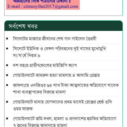
সর্বশেষ খবর
সিলেটের মাজারে জীবনের শেষ গান গাইলেন ভৈরবী
সিলেটে ইউনিক ও বেঙ্গল পরিবহনের দুই বাসের মুখোমুখি
সং’ঘ’র্ষে নিহত ৯
দশ বছ‌রে গ্রামীণ‌ফো‌সের মাইজিপি অ্যাপ
গোয়াইনঘাটে কামরুল হত্যা মামলায় ৪ আসামি গ্রেপ্তার
জাফলংয়ে এনজিওর ৬৪ লাখ টাকা আত্মসাতের অভিযোগে সাবেক
শাখা ব্যবস্থাপকের বিরুদ্ধে মামলা
গোয়াইনঘাট থানায় যোগদানের প্রথম মাসেই রেঞ্জের শ্রেষ্ঠ ওসি
ওমর ফারুক
গোয়াইনঘাটে জমি দখল, হামলা ও প্রাণনাশের হুমকির অভিযোগে
৭ জনের বিরুদ্ধে আদালতে মামলা