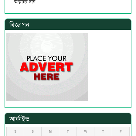
আল্লাহর দান
বিজ্ঞাপন
আর্কাইভ
S
S
M
T
W
T
F