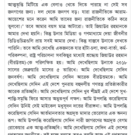
আত্মতৃপ্তি মিটিয়ে এক বেলাও খেতে দিতে পারছে না সেই সব
জনগণের জন্য। দল থেকে জনগণ বড়। যারা রাজনীতিকে আরাম-
আয়েশের মনে করেন আমি তাদের জন্য রাজনীতিকে কঠিন করে
তুলবো।” তবে আমার বয়স মাত্র আটারো। তাই জিয়াউর রহমানকে
আমার দেখা হয়নি। কিন্তু উনার মিডিয়া ও গণমাধ্যমে দেয়া জীবনীর
ভিডিওচিত্রগুলি প্রায় সবই আমার দেখা। কিন্তু বাস্তবে উনাকে দেখতে
পারিনি। তবে আমি দেখেছি একজনকে যার হাঁটা-চলা, কথা-বার্তা, কর্ম-
পরিকল্পনা, রাষ্ট্র পরিচালনা সবকিছুর মধ্যেই শ্রদ্ধ্যেয় জিয়াউর রহমান
(বীরউত্তম)-কে পরিলক্ষিত হয়। আমি দেখেছিলাম উনাকে ২০১৮
সালের ফেব্রুয়ারি মাসের ৫ তারিখে। আমি দেখেছিলাম সেদিন
জনবর্ষণ। আমি দেখেছিলাম সেদিন আরেক বীরউত্তমকে। আমি
দেখেছিলাম সেদিন এই দেশে পুনরায় বহুদলীয় গণতন্ত্র প্রতিষ্ঠাকারীর
আরেক প্রতিচ্ছবি। আমি দেখেছিলাম সেদিন খুব শীঘ্রই এই দেশে সুখ-
শান্তি-সমৃদ্ধি ফিরে আসার অভূতপূর্ব লক্ষণ। আমি উপলব্ধি করেছিলাম
সেদিন উনিই সেই মাইকেল মধুসূদন দত্তের বীরাঙ্গনা। আমি উপলব্ধি
করেছিলাম সেদিন আর্তমানবতার অগ্রদূত মাদার তেরেসার এক অনন্য
রূপ। আমি উপলব্ধি করেছিলাম সেদিন নারী জাগরণের অগ্রদূত বেগম
রোকেয়ার এক আত্ম-প্রতিচ্ছবি। আমি দেখেছিলাম সেদিন এই দেশের
গণতন্ত্রের জননীকে। কষ্ট হচ্ছে বলতে তবুও বলছি আজ এই গণতন্ত্রের