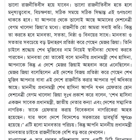
ভালো রাজনীতিবীদ হয়ে যাবেন। ভালো রাজনীতিবীদ হতে হলে
মনুষ্যত্ববোধ, বিচক্ষণতা, সঠিক সময়ে সঠিক সিদ্ধান্ত এই গুণগুলো
থাকতে হবে। যা আপনার থেকে ভালোই আছে আমাদের দেশনেত্রী
বেগম খালেদা জিয়া’র মধ্যে। রাজনীতি তো আমরা সবাই করি। কিন্তু
তা করতে হবে মানবতা, সততা, নিষ্ঠা ও বিনয়ের সাথে। মানবতা ও
সততার সবচেয়ে বড় উদাহরণ প্রতিষ্ঠা করে গেছেন মেজর জিয়া। তিনি
চাইলে শ্রদ্ধ্যেয় শেখ মুজিবের নাম নিয়েই স্বাধীনতা ঘোষণা করতে
পারতেন। মানবতা তো তাকেই বলে মাননীয় প্রধানমন্ত্রী শেখ হাসিনা,
আপনাকে কিন্তু এ দেশে মেজর জিয়াই আহবান করে এনেছিলেন।
মেজর জিয়া বলেছিলেন এই দেশের বিজয় প্রতিষ্ঠা করে গেছেন শেখ
মুজিব আপনার বাবা এই দেশে রাজনীতি করার আপনার পূর্ণ অধিকার
আছে। মাননীয় প্রধানমন্ত্রী শেখ হাসিনা আপনি যখন গ্রেফতার হোন
দেশনেত্রী বেগম খালেদা জিয়া দুঃখ প্রকাশ করে বলেন, “শেখ হাসিনা
একজন সাবেক প্রধানমন্ত্রী, জাতীয় নেতার কন্যা এবং দেশের সম্মানিত
নাগরিক। তাকে গ্রেফতার করায় বিবেকবান নাগরিকেরা আহত
হয়েছেন। যার ফলে দেশে বিদেশেও সরকারের ভাবমূর্তি ক্ষুণœ
হয়েছে।” এটি হলো মানবতার পরিচয়। কিন্তু আপনি মাননীয় প্রধানমন্ত্রী
মানবতার চাইতে রাজনীতিকে বেশি বড় করে দেখলেন।
বাংলাদেশ ও তার গণতন্ত্র বন্দিশালায় বসে একটি চিঠি লিখেছেন