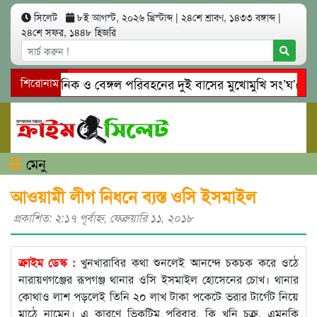
সিলেট
৮ই আগস্ট, ২০২৬ খ্রিস্টাব্দ
|
২৪শে শ্রাবণ, ১৪৩৩ বঙ্গাব্দ
|
২৪শে সফর, ১৪৪৮ হিজরি
েটে ইউনিক ও বেঙ্গল পরিবহনের দুই বাসের মুখোমুখি সং’ঘ’র্ষে নিহত
শিরোনাম
াইনঘাটে প্রেমের ফাঁদে তরুণী পাচার: মাদকাসক্ত রিমালকে গ্রেপ্তারের দ
মেনু
আওয়ামী লীগ নিধনে ব্যস্ত ওসি ইসমাইল
প্রকাশিত: ২:১৭ পূর্বাহ্ণ, ফেব্রুয়ারি ১১, ২০১৮
ক্রাইম ডেস্ক :
খুনখারাবির কথা শুনলেই আনন্দে চকচক করে ওঠে
নারায়ণগঞ্জের রূপগঞ্জ থানার ওসি ইসমাইল হোসেনের চোখ। থানার
কোথাও লাশ পড়লেই তিনি ২০ লাখ টাকা পকেটে ভরার টার্গেট নিয়ে
মাঠে নামেন। এ কারণে ভিকটিম পরিবার, কি খুনি চক্র, এমনকি