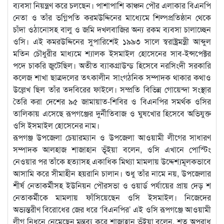
ব্যবসা নিয়ন্ত্রণ করে চলছেন। পাশাপাশি কাঞ্চন পৌর এলাকার বিএনপি
নেতা ও তাঁর ভগ্নিপতি করমউদ্দিনের মাধ্যেমে শিল্পপ্রতিষ্ঠান থেকে
চাঁদা ওঠানোসহ বালু ও জমি দখলবাজির অন্য রকম ব্যবসা চালাচ্ছেন
ওসি। এই কমরউদ্দিনের সুপারিশেই ১৯৯৩ সালে স্বরাষ্ট্রমন্ত্রী আব্দুল
মতিন চৌধুরীর মাধ্যমে শ্যালক ইসমাইল হোসেনের সাব-ইন্সপেক্টর
পদে চাকরি জুটেছিল। অতীত ব্যাকগ্রাউন্ড হিসেবে নরসিংদী সরকারি
কলেজ শাখা ছাত্রদলের তৎকালীন সাংগঠনিক সম্পাদক থাকার কথাও
উল্লেখ ছিল তাঁর তদবিরের ফাইলে। সম্প্রতি বিভিন্ন গোয়েন্দা সংস্থার
তৈরি করা দেশের ৯৫ জামায়াত-শিবির ও বিএনপির সমর্থক ওসির
তালিকায় এসেছে রূপগঞ্জের দুর্নীতিবাজ ও ঘুষখোর হিসেবে অভিযুক্ত
ওসি ইসমাইল হোসেনের নাম।
রূপগঞ্জ উপজেলা চেয়ারম্যান ও উপজেলা আওয়ামী লীগের সাধারণ
সম্পাদক আলহাজ শাজাহান ভূঁইয়া বলেন, ওসি এখানে পোস্টিং
নেওয়ার পর তাঁকে হত্যাসহ একাধিক মিথ্যা মামলায় উদ্দেশ্যমূলকভাবে
আসামি করে সীমাহীন হয়রানি চালান। শুধু তাঁর নামে নয়, উপজেলার
শীর্ষ নেতাকর্মীসহ ইউনিয়ন পৌরসভা ও ওয়ার্ড পর্যায়ের প্রায় দেড় শ
নেতাকর্মীকে মামলায় ফাঁসিয়েছেন ওসি ইসমাইল। নিজেদের
অভ্যন্তরীণ বিরোধের জের ধরে ‘বিএনপির’ এই ওসি রূপগঞ্জে আওয়ামী
লীগ নিধনে নেমেছেন মন্তব্য করে শাজাহান ভূঁইয়া বলেন, শত অপরাধ