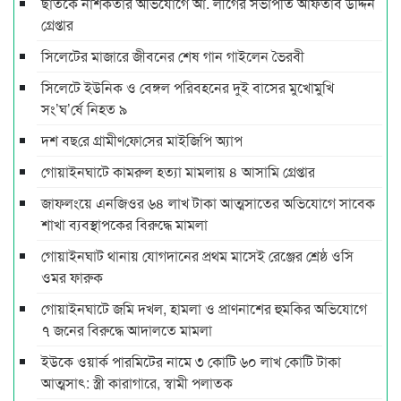
ছাতকে নাশকতার অভিযোগে আ. লীগের সভাপ‌তি আফতাব উদ্দিন
গ্রেপ্তার
সিলেটের মাজারে জীবনের শেষ গান গাইলেন ভৈরবী
সিলেটে ইউনিক ও বেঙ্গল পরিবহনের দুই বাসের মুখোমুখি
সং’ঘ’র্ষে নিহত ৯
দশ বছ‌রে গ্রামীণ‌ফো‌সের মাইজিপি অ্যাপ
গোয়াইনঘাটে কামরুল হত্যা মামলায় ৪ আসামি গ্রেপ্তার
জাফলংয়ে এনজিওর ৬৪ লাখ টাকা আত্মসাতের অভিযোগে সাবেক
শাখা ব্যবস্থাপকের বিরুদ্ধে মামলা
গোয়াইনঘাট থানায় যোগদানের প্রথম মাসেই রেঞ্জের শ্রেষ্ঠ ওসি
ওমর ফারুক
গোয়াইনঘাটে জমি দখল, হামলা ও প্রাণনাশের হুমকির অভিযোগে
৭ জনের বিরুদ্ধে আদালতে মামলা
ইউকে ওয়ার্ক পারমিটের নামে ৩ কোটি ৬০ লাখ কোটি টাকা
আত্মসাৎ: স্ত্রী কারাগারে, স্বামী পলাতক