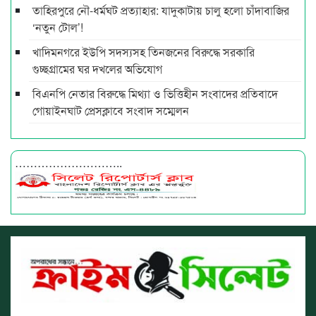
তাহিরপুরে নৌ-ধর্মঘট প্রত্যাহার: যাদুকাটায় চালু হলো চাঁদাবাজির
‘নতুন টোল’!
খাদিমনগরে ইউপি সদস্যসহ তিনজনের বিরুদ্ধে সরকারি
গুচ্ছগ্রামের ঘর দখলের অভিযোগ
বিএনপি নেতার বিরুদ্ধে মিথ্যা ও ভিত্তিহীন সংবাদের প্রতিবাদে
গোয়াইনঘাট প্রেসক্লাবে সংবাদ সম্মেলন
………………………..