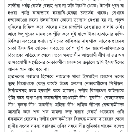
সাক্ষীরা পর্যন্ত কেউই রেহাই পায় না তাঁর টার্গেট থেকে। টার্গেট পূরণ না
হওয়া পর্যন্ত নানাভাবে হয়রানি-হেনস্তা চলতেই থাকে। সেখানে
হত্যাকাণ্ডের রহস্য উদ্ঘাটনের কোনো উদ্যোগ নেওয়া হয় না, প্রকৃত
খুনিদের চিহ্নিত করে তাদের নামে চার্জশিট দেওয়ারও বালাই নেই।
আছে শুধু খুনের মামলাকে পুঁজি করে দুই হাতে টাকা হাতানোর ফন্দি-
ফিকির। সবচেয়ে ধনাঢ্য ওসিদের তালিকায় নাম থাকা সাবেক ছাত্রদল
নেতা ইসমাইল হোসেন সবচেয়ে বেশি খুশি হন জায়গা-জমিসংক্রান্ত
বিরোধের অভিযোগ পেলে। তবে ক্ষমতাসীন আওয়ামী লীগ বা এর অঙ্গ
ও সহযোগী সংগঠনের নেতাকর্মীরা কোন্দলে জড়ালে ওসি ইসমাইলের
আনন্দ যেন আর ধরে না।
ছাত্রদলের ক্যাডার হিসেবে নামডাক থাকা ইসমাইল হোসেন দলের
তুচ্ছ বিরোধকে কেন্দ্র করেই উভয় গ্রুপের নেতাকর্মীদের নিপীড়ন-
নির্যাতনসহ চরম হয়রানি করে ছাড়েন। দলীয় বিরোধের অছিলাকে
পুঁজি করে রূপগঞ্জের ক্ষমতাসীন আওয়ামী লীগ, যুবলীগ, স্বেচ্ছাসেবক
লীগ, কৃষক লীগ, ছাত্রলীগ, মহিলা লীগ, শ্রমিক লীগের নেতাকর্মীদের
আসামি করে শত শত মামলা রুজু করার রেকর্ড গড়েছেন ওসি
ইসমাইল হোসেন। দলীয় নেতাকর্মীদের বিরুদ্ধে মামলা দায়েরের ক্ষেত্রে
স্থানীয় সংসদ সদস্য বরাবরই ওসির সহযোগীর ভূমিকায় থাকেন বলেও