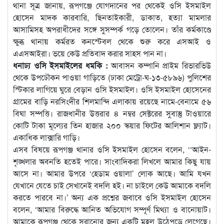
থানা সূত্র জানায়, রূপগঞ্জে যোগদানের পর থেকেই ওসি ইসমাইল
হোসেন মাদক কারবারি, ছিনতাইকারী, ডাকাত, হত্যা মামলার
আসামিসহ অপরাধীদের সঙ্গে সুসম্পর্ক গড়ে তোলেন। তাঁর কর্মকাণ্ডে
ক্ষুব্ধ থানায় কর্মরত কনস্টেবল থেকে শুরু করে এসআই ও
এএসআইরা। ভয়ে কেউ প্রতিবাদ করার সাহস পান না।
ধনাঢ্য ওসি ইসমাইলের ধমকি :
আবাসন কম্পানি প্রাইম রিভারভিউ
থেকে উপঢৌকন পাওয়া গাড়িতে (ঢাকা মেট্রো-ঘ-১৩-৫৮৯৬) পুলিশের
স্টিকার লাগিয়ে ঘুরে বেড়ান ওসি ইসমাইল। ওসি ইসমাইল হোসেনের
গ্রামের বাড়ি নরসিংদীর শিলমান্দি এলাকায় রয়েছে নামে-বেনামে ৫৬
বিঘা সম্পত্তি। রাজধানীর উত্তরার ৪ নম্বর সেক্টরের সুবাস্তু টাওয়ারে
কোটি টাকা মূল্যের তিন হাজার ২০০ স্কয়ার ফিটের আলিশান ফ্ল্যাট।
একাধিক লাক্সারি গাড়ি।
এসব বিষয়ে রূপগঞ্জ থানার ওসি ইসমাইল হোসেন বলেন, ‘‘আইন-
শৃঙ্খলার অবনতি হতেই পারে। সাংবাদিকরা লিখলে আমার কিছু যায়
আসে না। আমার উপরে ‘হেডাম ওয়ালা’ লোক আছে। আমি যখন
যেখানে যেতে চাই সেখানেই বদলি হই। না চাইলে কেউ আমাকে বদলি
করতে পারবে না।’ অন্য এক প্রশ্নের জবাবে ওসি ইসমাইল হোসেন
বলেন, ‘আমার বিরুদ্ধে আনিত অভিযোগ সম্পূর্ণ মিথ্যা ও বানোয়াট।
আমাকে রূপগঞ্জ থেকে সরানোর জন্য একটি মহল উঠেপড়ে লেগেছে।