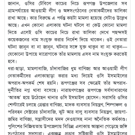
জানান, ওসির টেবিলে কাচের নিচে রূপগঞ্জ উপজেলার সব
গ্রামপর্যায়ের আওয়ামী লীগ ও অঙ্গসংগঠনের নেতাকর্মীদের তালিকা
রাখা আছে। কার বিরুদ্ধে এ পর্যন্ত কয়টা মামলা হয়েছে সেটাও উল্লেখ
আছে। এখন কোনো এলাকায় ঘটনা ঘটলে বা কেউ কোনো মামলা
দিতে এলেই ওসি কাচের নিচে রাখা তালিকা দেখে পছন্দসই
কয়েকজনের নাম সংযুক্ত করার নির্দেশ দিয়ে থাকেন। ওই নেতারা
ঘটনা জানুন বা না জানুন, ঘটনার সঙ্গে যুক্ত থাকুন বা না থাকুন—
যেকোনো উপায়ে দারোগাকে তাঁর মামলায় এসব নাম সংযুক্ত করতেই
হবে।
ধরা-ছাড়া, মামলাবাজি, চাঁদাবাজির ধুম বাণিজ্য আর আওয়ামী লীগ
নেতাকর্মীদের এলাকাছাড়া করার মধ্য দিয়েই ওসি ইসমাইলের
অপরাধ-অপকর্ম শেষ হয়নি। রূপগঞ্জের সব ক্ষেত্রেই তাঁর অপরাধ-
দুর্নীতির নগ্ন থাবা বসেছে। নারায়ণগঞ্জের রূপগঞ্জে সর্বসাধারণের
‘আতঙ্ক’ হয়ে উঠেছেন থানার ওসি ইসমাইল হোসেন। সরাসরি ওসির
শেল্টারেই চলছে গ্রেপ্তার বাণিজ্য, মাদক ব্যবসার নিয়ন্ত্রণ, শিল্পাঞ্চল ও
পরিবহন সেক্টরের চাঁদাবাজি, ঝুট আর বালু ব্যবসার নিয়ন্ত্রণ, জায়গা-
জমির বাণিজ্য, সন্ত্রাসীদের মদদ দেওয়াসহ নানা অনৈতিক কর্মকাণ্ড।
পুলিশের নিষ্ক্রিয়তায় উপজেলায় বিভিন্ন এলাকায় আস্তানা গেড়েছে জঙ্গি
সংগঠনের সদস্যরা। একচ্ছত্র প্রভাব সৃষ্টিকারী ওসি ইসমাইলের