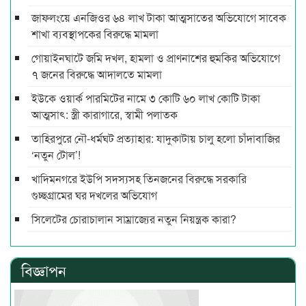
জাফলংয়ে এনজিওর ৬৪ লাখ টাকা আত্মসাতের অভিযোগে সাবেক
শাখা ব্যবস্থাপকের বিরুদ্ধে মামলা
গোয়াইনঘাটে জমি দখল, হামলা ও প্রাণনাশের হুমকির অভিযোগে
৭ জনের বিরুদ্ধে আদালতে মামলা
ইউকে ওয়ার্ক পারমিটের নামে ৩ কোটি ৬০ লাখ কোটি টাকা
আত্মসাৎ: স্ত্রী কারাগারে, স্বামী পলাতক
তাহিরপুরে নৌ-ধর্মঘট প্রত্যাহার: যাদুকাটায় চালু হলো চাঁদাবাজির
‘নতুন টোল’!
খাদিমনগরে ইউপি সদস্যসহ তিনজনের বিরুদ্ধে সরকারি
গুচ্ছগ্রামের ঘর দখলের অভিযোগ
সিলেটের চোরাচালান সাম্রাজ্যের নতুন নিয়ন্ত্রক কারা?
বিজ্ঞাপন