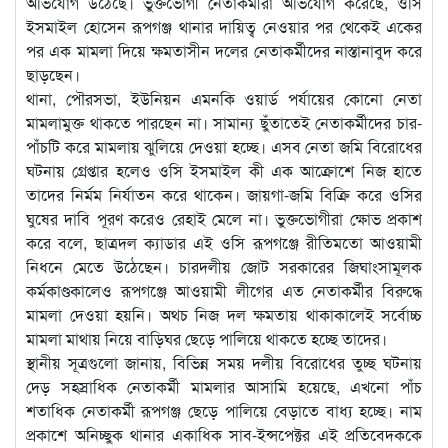
অভিযোগ উঠেছে। ভুক্তভোগী নেতাকর্মীরা অভিযোগ করেছে, ওসি
ইসমাইল হোসেন রূপগঞ্জ থানার দায়িত্ব নেওয়ার পর থেকেই একের
পর এক মামলা দিয়ে ক্ষমতাসীন দলের নেতাকর্মীদের নাস্তানাবুদ করে
ছাড়ছেন।
থানা, পৌরসভা, ইউনিয়ন এমনকি ওয়ার্ড পর্যায়ের কোনো নেতা
মামলামুক্ত থাকতে পারছেন না। সামান্য ছুঁতাতেই নেতাকর্মীদের চার-
পাঁচটি করে মামলায় ঝুলিয়ে দেওয়া হচ্ছে। এসব নেতা জমি বিরোধের
ঘটনায় গ্রেপ্তার হলেও ওসি ইসমাইল কী এক আক্রোশে নিজ হাতে
তাদের নির্মম নির্যাতন করে থাকেন। জায়গা-জমি বিক্রি করে ওসির
ঘুষের দাবি পূরণ করেও রেহাই মেলে না। ভুক্তভোগীরা ক্ষোভ প্রকাশ
করে বলে, ছাত্রদল ক্যাডার এই ওসি রূপগঞ্জে রীতিমতো আওয়ামী
নিধনে মেতে উঠেছেন। চারদলীয় জোট সরকারের জিঘাংসামূলক
কর্মকাণ্ডকালেও রূপগঞ্জে আওয়ামী লীগের এত নেতাকর্মীর বিরুদ্ধে
মামলা দেওয়া হয়নি। অথচ নিজ দল ক্ষমতায় থাকাকালেই সর্বোচ্চ
মামলা মাথায় নিয়ে বাড়িঘর ছেড়ে পালিয়ে থাকতে হচ্ছে তাদের।
স্থানীয় সূত্রগুলো জানায়, বিভিন্ন সময় দলীয় বিরোধের তুচ্ছ ঘটনায়
দেড় সহস্রাধিক নেতাকর্মী মামলার আসামি হয়েছে, এখনো পাঁচ
শতাধিক নেতাকর্মী রূপগঞ্জ ছেড়ে পালিয়ে বেড়াতে বাধ্য হচ্ছে। নাম
প্রকাশে অনিচ্ছুক থানার একাধিক সাব-ইন্সপেক্টর এই প্রতিবেদককে