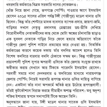
খবরদারি কর্মকাণ্ডে বিব্রত সরকারি দলের লোকজনও।
খোঁজ নিয়ে জানা গেছে, রূপগঞ্জে পোস্টিং পাওয়ার আগে ইসমাইল
হোসেন ২০১৫ সালের এপ্রিল পর্যন্ত টঙ্গী (গাজীপুর) মডেল থানার ওসি
ছিলেন। কিন্তু তাঁর শেল্টারে মাদক ব্যবসার ব্যাপক প্রসার, জায়গা-জমি,
বাড়িঘর দখলে নেতৃত্ব প্রদানসহ গ্রেপ্তারের ভয়-ভীতি দেখিয়ে
বিরোধীদলীয় নেতাকর্মীদের কাছ থেকে মোটা অঙ্কের চাঁদাবাজি ছাড়াও
এক যুবদল নেতাকে গাড়ির নিচে ফেলে হত্যার অভিযোগে তাঁকে
গাজীপুর জেলা পুলিশ লাইনে প্রত্যাহার করে নেওয়া হয়। বিতর্কিত
কর্মকাণ্ডের কারণে কয়েক দফায় তাঁর বদলির আদেশ হলেও তিনি
বিশেষ তদবিরে বারবার বদলি ঠেকাতে সক্ষম হন। কিন্তু গাজীপুরের
প্রভাবশালী পুলিশ সুপার অপরাধী ওসিকে তাঁর জেলায় সংযুক্ত রাখতে
অস্বীকার করায় সেখানে আর টিকতে পারেননি ইসমাইল হোসেন।
পরবর্তী সময়ে নানা দেনদরবার ও তদবিরের মাধ্যমে নারায়ণগঞ্জ
জেলায় পোস্টিং নিয়েই সরাসরি রূপগঞ্জ থানার ওসির দায়িত্ব বাগিয়ে
নেন। একটানা তাঁর নানা অপকর্মে অতিষ্ঠ হয়ে উঠেছে রূপগঞ্জবাসী।
তাঁরই কূটকৌশলে বিরাজ করছে সীমাহীন অশান্ত পরিবেশ। তবু অদৃশ্য
শক্তির ইশারায় স্বপদে সদাপটেই টিকে আছেন তিনি।
অনুসন্ধানে জানা যায়, টঙ্গী মডেল থানার সাবেক ওসি ইসমাইল