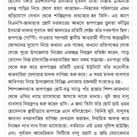
হোসেন টঙ্গীর এরশাদনগর এলাকার যুবদল নেতা নিজাম উদ্দিনকে
চলন্ত গাড়ির নিচে ফেলে হত্যা করেছেন—নিহতের পরিবারের এমন
অভিযোগে সেখান থেকে শাস্তিমূলক প্রত্যাহার হন তিনি। এর আগে
বিএনপি-জামায়াত জোট সরকারের আমলে রূপগঞ্জের ভুলতা ফাঁড়ির
ইনচার্জ থাকার সুবাদে অর্থ আদায়ের প্রতিটি সেক্টর তাঁর নখদর্পণে ছিল।
রূপগঞ্জে পোস্টিং পাওয়ার পরপরই স্থানীয় আওয়ামী লীগের অভ্যন্তরীণ
কোন্দলের সুযোগ নিয়ে কখনো এক পক্ষের, কখনো প্রতিপক্ষের লোক
সেজে পুরো উপজেলায় নিজের একচ্ছত্র নিয়ন্ত্রণ প্রতিষ্ঠা করেন, গড়ে
তোলেন নিজ চাঁদাবাজি-বখরাবাজির অন্য রকম সাম্রাজ্য। চনপাড়া বস্তি
থেকে শুরু করে রূপগঞ্জের প্রতিটি ওয়ার্ড ইউনিটে তাঁর মনোনীত
কারবারিরা দেদারছে মাদক বাণিজ্য শুরু করে। এ সময় মাদক ব্যবসার
আধিপত্য নিয়ে উপজেলার বিভিন্ন এলাকায় রক্তক্ষয়ী সংঘাতও হয়।
শিল্পাঞ্চলখ্যাত রূপগঞ্জের ছোট-বড় সাড়ে পাঁচ হাজার শিল্প-কারখানা
থেকে ওসির নামে মাসোয়ারা আসতে থাকে থানায়। ঝুট আর বালু
ব্যবসার নিয়ন্ত্রণও শুরু করেন ওসি। এ জন্য তিনি তাঁর ছোট ভাই ওমর
হোসেনকে স্থায়ীভাবে রূপগঞ্জে এনে বসিয়েছেন। তিনিই ঝুট, বালুসহ
অন্যান্য বখরাবাজির বাণিজ্য দেখভাল করছেন, নিয়মিত আদায় করে
নিচ্ছেন লাখ লাখ টাকা মাসোয়ারা। বর্তমানে এই ওমর পুলিশ হাউজিং
এবং পূর্বাচল আমেরিকান সিটিতে বালু ভরাট ও জমি বেচাকেনার