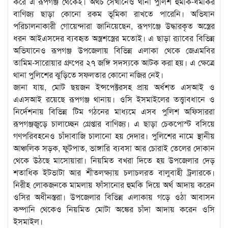
করে এ রূপগঞ্জ থেকেই। অথচ সেখানেও থানা পুলিশ হুমকি-ধমকির
বাণিজ্য ছাড়া কোনো রকম ভূমিকা রাখতে পারেনি। অভিযান
পরিচালনাকারী গোয়েন্দারা জানিয়েছেন, রূপগঞ্জে উদ্ধারকৃত অস্ত্রের
ধরন আইএসদের ব্যবহৃত অস্ত্রশস্ত্রের মতোই। এ ছাড়া র‌্যাবের বিভিন্ন
অভিযানেও রূপগঞ্জ উপজেলায় বিভিন্ন এলাকা থেকে জেএমবির
তামিম-সারোয়ার গ্রুপের ২৭ জঙ্গি সদস্যকে আটক করা হয়। এ ক্ষেত্রে
থানা পুলিশের ঝুড়িতে সফলতার কোনো নজির নেই।
জানা যায়, মোট ছয়জন ইন্সপেক্টরসহ প্রায় অর্ধশত এসআই ও
এএসআই রয়েছে রূপগঞ্জ থানায়। ওসি ইসমাইলের তত্ত্বাবধানে ও
নির্দেশনায় বিভিন্ন টিম গঠনের মাধ্যমে এসব পুলিশ অফিসাররা
রূপগঞ্জজুড়ে চালাচ্ছেন গ্রেপ্তার বাণিজ্য। এ ছাড়া চেকপোস্ট বসিয়ে
গণপরিবহনেও চাঁদাবাজি চালানো হয় দেদার। পুলিশের নামে স্থানীয়
আঞ্চলিক সড়ক, ফুটপাত, ভাঙ্গারি ব্যবসা আর চোরাই তেলের দোকান
থেকে উঠছে মাসোয়ারা। নিয়মিত বখরা দিতে হয় উপজেলার দেড়
শতাধিক ইটভাটা আর শীতলক্ষ্যায় চলাচলরত বালুবাহী ট্রলারকে।
নিরীহ লোকজনকে মামলায় ফাঁসানোর হুমকি দিয়ে অর্থ আদায় করেন
ওসির অধীনস্তরা। উপজেলার বিভিন্ন এলাকায় গড়ে ওঠা আবাসন
কম্পানি থেকেও নিয়মিত মোটা অঙ্কের চাঁদা আদায় করেন ওসি
ইসমাইল।