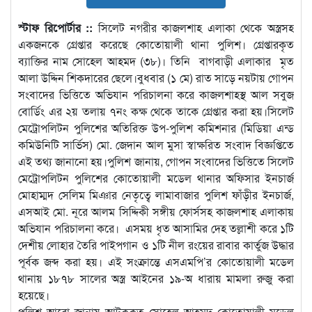
স্টাফ রিপোর্টার ::
সিলেট নগরীর কাজলশাহ এলাকা থেকে অস্ত্রসহ
একজনকে গ্রেপ্তার করেছে কোতোয়ালী থানা পুলিশ। গ্রেপ্তারকৃত
ব্যাক্তির নাম সোহেল আহমদ (৩৮)। তিনি বাগবাড়ী এলাকার মৃত
আলা উদ্দিন শিকদারের ছেলে।বুধবার (১ মে) রাত সাড়ে নয়টায় গোপন
সংবাদের ভিত্তিতে অভিযান পরিচালনা করে কাজলশাহস্থ আল সবুজ
বোর্ডিং এর ২য় তলায় ৭নং কক্ষ থেকে তাকে গ্রেপ্তার করা হয়।সিলেট
মেট্রোপলিটন পুলিশের অতিরিক্ত উপ-পুলিশ কমিশনার (মিডিয়া এন্ড
কমিউনিটি সার্ভিস) মো. জেদান আল মুসা স্বাক্ষরিত সংবাদ বিজ্ঞপ্তিতে
এই তথ্য জানানো হয়।পুলিশ জানায়, গোপন সংবাদের ভিত্তিতে সিলেট
মেট্রোপলিটন পুলিশের কোতোয়ালী মডেল থানার অফিসার ইনচার্জ
মোহাম্মদ সেলিম মিঞার নেতৃত্বে লামাবাজার পুলিশ ফাঁড়ীর ইনচার্জ,
এসআই মো. নূরে আলম সিদ্দিকী সঙ্গীয় ফোর্সসহ কাজলশাহ এলাকায়
অভিযান পরিচালনা করে। এসময় ধৃত আসামির দেহ তল্লাশী করে ১টি
দেশীয় লোহার তৈরি পাইপগান ও ১টি নীল রংয়ের রাবার কার্তুজ উদ্ধার
পূর্বক জব্দ করা হয়। এই সংক্রান্তে এসএমপি’র কোতোয়ালী মডেল
থানায় ১৮৭৮ সালের অস্ত্র আইনের ১৯-অ ধারায় মামলা রুজু করা
হয়েছে।
পুলিশ আরো জানায় আটককৃত সোহেল আহমদ কোতোয়ালী মডেল