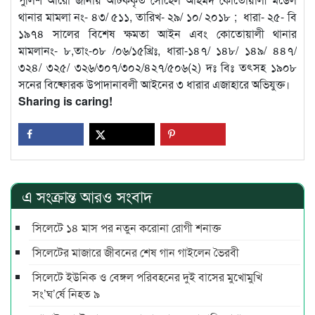
থানার মামলা নং- ৪৩/ ৫১১, তারিখ- ২৯/ ১০/ ২০১৮ ; ধারা- ২৫- বি
১৯৭৪ সালের বিশেষ ক্ষমতা আইন এবং কোতোয়ালী থানার
মামলানং- ৮,তাং-০৮ /০৬/১৫খ্রিঃ, ধারা-১৪৭/ ১৪৮/ ১৪৯/ ৪৪৭/
৩২৪/ ৩২৫/ ৩২৬/৩০৭/৩০২/৪২৭/৫০৬(২) দঃ বিঃ তৎসহ ১৯০৮
সনের বিষ্ফোরক উপাদানাবলী আইনের ৩ ধারার এজাহারে অভিযুক্ত।
Sharing is caring!
এ সংক্রান্ত আরও সংবাদ
সিলেটে ১৪ মাস পর নতুন করোনা রোগী শনাক্ত
সিলেটের মাজারে জীবনের শেষ গান গাইলেন ভৈরবী
সিলেটে ইউনিক ও বেঙ্গল পরিবহনের দুই বাসের মুখোমুখি
সং’ঘ’র্ষে নিহত ৯