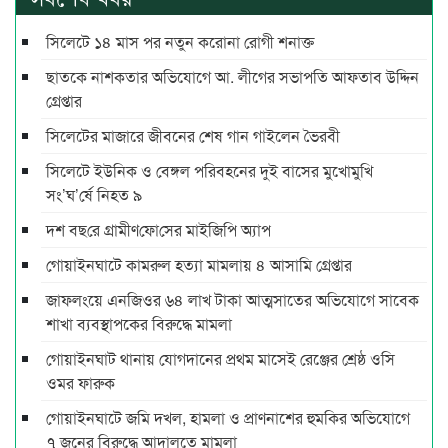
সিলেটে ১৪ মাস পর নতুন করোনা রোগী শনাক্ত
ছাতকে নাশকতার অভিযোগে আ. লীগের সভাপ‌তি আফতাব উদ্দিন
গ্রেপ্তার
সিলেটের মাজারে জীবনের শেষ গান গাইলেন ভৈরবী
সিলেটে ইউনিক ও বেঙ্গল পরিবহনের দুই বাসের মুখোমুখি
সং’ঘ’র্ষে নিহত ৯
দশ বছ‌রে গ্রামীণ‌ফো‌সের মাইজিপি অ্যাপ
গোয়াইনঘাটে কামরুল হত্যা মামলায় ৪ আসামি গ্রেপ্তার
জাফলংয়ে এনজিওর ৬৪ লাখ টাকা আত্মসাতের অভিযোগে সাবেক
শাখা ব্যবস্থাপকের বিরুদ্ধে মামলা
গোয়াইনঘাট থানায় যোগদানের প্রথম মাসেই রেঞ্জের শ্রেষ্ঠ ওসি
ওমর ফারুক
গোয়াইনঘাটে জমি দখল, হামলা ও প্রাণনাশের হুমকির অভিযোগে
৭ জনের বিরুদ্ধে আদালতে মামলা