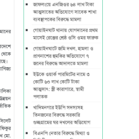
জাফলংয়ে এনজিওর ৬৪ লাখ টাকা
আত্মসাতের অভিযোগে সাবেক শাখা
ব্যবস্থাপকের বিরুদ্ধে মামলা
গোয়াইনঘাট থানায় যোগদানের প্রথম
িমানের
মাসেই রেঞ্জের শ্রেষ্ঠ ওসি ওমর ফারুক
বিদেশে
গোয়াইনঘাটে জমি দখল, হামলা ও
ট থেকে
প্রাণনাশের হুমকির অভিযোগে ৭
আছে।
জনের বিরুদ্ধে আদালতে মামলা
াণিজ্য
ইউকে ওয়ার্ক পারমিটের নামে ৩
কোটি ৬০ লাখ কোটি টাকা
আত্মসাৎ: স্ত্রী কারাগারে, স্বামী
চালিকা
পলাতক
 উন্নয়ন
জাতিক
খাদিমনগরে ইউপি সদস্যসহ
তিনজনের বিরুদ্ধে সরকারি
 সিলেট
গুচ্ছগ্রামের ঘর দখলের অভিযোগ
ফিকুর
বিএনপি নেতার বিরুদ্ধে মিথ্যা ও
েখ মো.