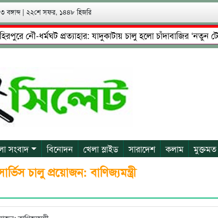
 বঙ্গাব্দ
|
২২শে সফর, ১৪৪৮ হিজরি
ে নৌ-ধর্মঘট প্রত্যাহার: যাদুকাটায় চালু হলো চাঁদাবাজির ‘নতুন টোল’!
েষ্টা: গ্রেফতারের পর জামিনে মূক্ত রাসেল, আতঙ্কে পরিবার
প্রে
লা সংবাদ
বিনোদন
খেলা স্লাইড
সারাদেশ
কলাম
মুক্তমত
্ভিস চালু প্রয়োজন: বাণিজ্যমন্ত্রী