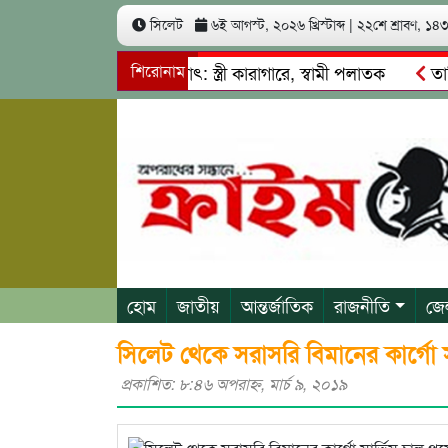
সিলেট
৬ই আগস্ট, ২০২৬ খ্রিস্টাব্দ
|
২২শে শ্রাবণ, ১৪৩৩
খ কোটি টাকা আত্মসাৎ: স্ত্রী কারাগারে, স্বামী পলাতক
শিরোনাম
তাহিরপুর
দাবাজি ও শ্রমিকদের মারধর
নগরীতে কোটি টাকার সম্পত্তি দখলের চ
হোম
জাতীয়
আন্তর্জাতিক
রাজনীতি
জে
সিলেট থেকে সরাসরি বিমানের কার্গো সার
প্রকাশিত: ৮:৪৬ অপরাহ্ণ, মার্চ ৯, ২০১৯