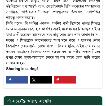
ওতোপ্রোতভাবে জড়িত আছি। এরই মধ্যে ছাত্রদলের রুস্তমপুর
ইউনিয়নের যুগ্ম আহŸায়ক, গোয়াইনঘাট ডিগ্রি কলেজের সমাজসেবা
সম্পাদক, জাতীয়তাবাদী তরুণ প্রজন্মদলের উপজেলা সভাপতির
দায়িত্ব পালন করেছি।
তিনি বলেন, বিএনপির একজন একনিষ্ঠ কর্মী হিসেবে দলের সিদ্ধান্ত
মেনে মনোনয়ন প্রত্যাহার করেছি। একই সঙ্গে দলের সিদ্ধান্তের বাইরে
যারা প্রার্থী হয়েছেন তাদেরকে সরে দাঁড়ানোর জোর দাবি জানান তিনি।
দলের এ সিদ্ধান্তকে আন্দোলনের অংশ মনে করে এ ছাত্রদল নেতা
বিএনপির চেয়ারপার্সন বেগম খালেদা জিয়ার মুক্তি, ভাইস চেয়ারম্যান
তারেক রহমানের বিরুদ্ধে সকল ষড়যন্ত্র বন্ধ ও দলীয় নেতাকর্মীদের
উপর যেসব জুলুম-অত্যাচার চলছে তা বন্ধ করার জোর দাবি করেন
সালেহ আহমদ।
Sharing is caring!
এ সংক্রান্ত আরও সংবাদ