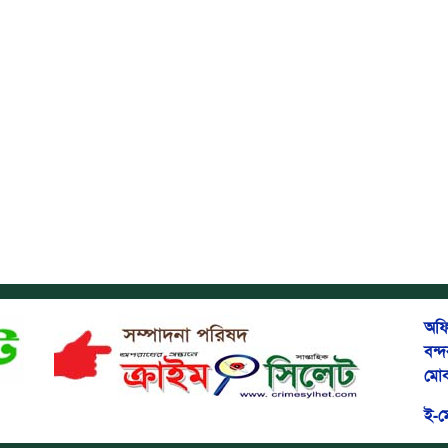
অফি
বন্
মোব
ই-