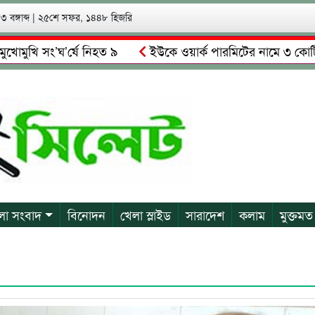
 বঙ্গাব্দ
|
২৫শে সফর, ১৪৪৮ হিজরি
 সং’ঘ’র্ষে নিহত ৯
ইউকে ওয়ার্ক পারমিটের নামে ৩ কোটি ৬০ লাখ
কে গ্রেপ্তারের দাবি স্থানীয়দের
গোয়াইনঘাটে আলিম উদ্দিনের নেত
লা সংবাদ
বিনোদন
খেলা স্লাইড
সারাদেশ
কলাম
মুক্তমত