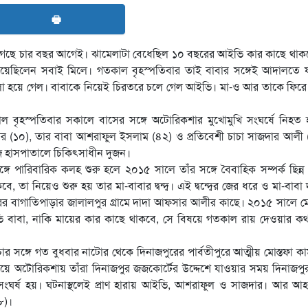
🖶
গেছে চার বছর আগেই। ঝামেলাটা বেধেছিল ১০ বছরের আইভি কার কাছে থাকব
চেয়েছিলেন সবাই মিলে। গতকাল বৃহস্পতিবার তাই বাবার সঙ্গেই আদালতে য
া হয়ে গেল। বাবাকে নিয়েই চিরতরে চলে গেল আইভি। মা-ও আর তাকে ফিরে
 বৃহস্পতিবার সকালে বাসের সঙ্গে অটোরিকশার মুখোমুখি সংঘর্ষে নিহত 
আক্তার (১০), তার বাবা আশরাফুল ইসলাম (৪২) ও প্রতিবেশী চাচা সাজদার আলী
 হাসপাতালে চিকিৎসাধীন দুজন।
ঙ্গে পারিবারিক কলহ শুরু হলে ২০১৫ সালে তাঁর সঙ্গে বৈবাহিক সম্পর্ক ছিন্
নিয়েও শুরু হয় তার মা-বাবার দ্বন্দ্ব। এই দ্বন্দ্বের জের ধরে ও মা-বাবা
র বাগাতিপাড়ার জালালপুর গ্রামে দাদা আফসার আলীর কাছে। ২০১৫ সালে ম
 বাবা, নাকি মায়ের কার কাছে থাকবে, সে বিষয়ে গতকাল রায় দেওয়ার কথ
র সঙ্গে গত বুধবার নাটোর থেকে দিনাজপুরের পার্বতীপুরে আত্মীয় মোস্তফা ক
 অটোরিকশায় তাঁরা দিনাজপুর জজকোর্টের উদ্দেশে যাওয়ার সময় দিনাজপুর
সংঘর্ষ হয়। ঘটনাস্থলেই প্রাণ হারায় আইভি, আশরাফুল ও সাজদার। আর আ
৮)।