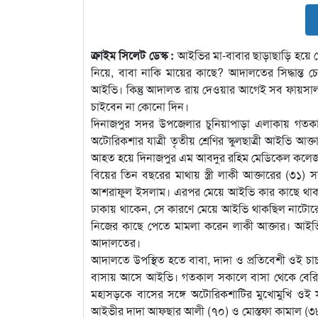
ক্রাইম সিলেট ডেস্ক :
আইভির মা-বাবার ছাড়াছাড়ি হয়ে 
নিয়ে, বাবা নাকি মায়ের কাছে? আদালতের সিদ্ধান্ত 
আইভি। কিন্তু আদালত রায় দেওয়ার আগেই সব ফায়সাল
চাইবেন না কোনো দিন।
দিনাজপুর সদর উপজেলার চুনিয়াপাড়া এলাকায় গতকাল
অটোরিকশার যাত্রী তৃতীয় শ্রেণির স্কুলছাত্রী আইভি 
আহত হয়ে দিনাজপুর এম আবদুর রহিম মেডিকেল কলেজ
বিয়ের তিন বছরের মাথায় স্ত্রী লাকী আক্তারের (৩১) স
আশরাফুল ইসলাম। এরপর মেয়ে আইভি কার কাছে থাকবে, তা 
ঢাকায় থাকেন, সে কারণে মেয়ে আইভি থাকছিল নাটোরে
নিজের কাছে পেতে মামলা করেন লাকী আক্তার। আইভি
আদালতের।
আদালতে উপস্থিত হতে বাবা, দাদা ও প্রতিবেশী ওই চাচা
বাসায় আসে আইভি। গতকাল সকালে বাসা থেকে বেরিয়ে
মহাসড়কে বাসের সঙ্গে অটোরিকশাটির মুখোমুখি ওই 
আইভীর দাদা আফছার আলী (৭০) ও মোস্তফা কামাল (৩