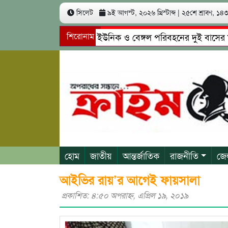
সিলেট
৯ই আগস্ট, ২০২৬ খ্রিস্টাব্দ
|
২৫শে শ্রাবণ, ১৪৩৩
সিলেটে ইউনিক ও বেঙ্গল পরিবহনের দুই বাসের মুখোমুখি
শিরোনাম
গোয়াইনঘাটে প্রেমের ফাঁদে তরুণী পাচার: মাদকাসক্ত রিমাল
হোম
জাতীয়
আন্তর্জাতিক
রাজনীতি
জে
আইভির রায়’র আগেই ফায়সালা
প্রকাশিত: ৪:৫০ অপরাহ্ণ, এপ্রিল ১৯, ২০১৯