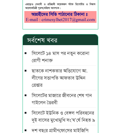
সর্বশেষ খবর
সিলেটে ১৪ মাস পর নতুন করোনা
রোগী শনাক্ত
ছাতকে নাশকতার অভিযোগে আ.
লীগের সভাপ‌তি আফতাব উদ্দিন
গ্রেপ্তার
সিলেটের মাজারে জীবনের শেষ গান
গাইলেন ভৈরবী
সিলেটে ইউনিক ও বেঙ্গল পরিবহনের
দুই বাসের মুখোমুখি সং’ঘ’র্ষে নিহত ৯
দশ বছ‌রে গ্রামীণ‌ফো‌সের মাইজিপি