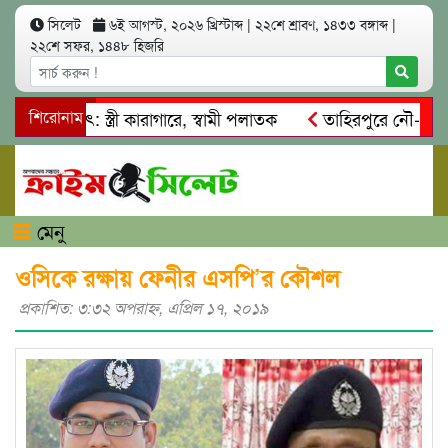
সিলেট
৬ই আগস্ট, ২০২৬ খ্রিস্টাব্দ
|
২২শে শ্রাবণ, ১৪৩৩ বঙ্গাব্দ
|
২২শে সফর, ১৪৪৮ হিজরি
ত্মসাৎ: স্ত্রী কারাগারে, স্বামী পলাতক
শিরোনাম
তাহিরপুরে নৌ-ধর্মঘট প্
কদের মারধর
নগরীতে কোটি টাকার সম্পত্তি দখলের চেষ্টা: গ্রেফতা
মেনু
ওসিকে রক্ষায় ফেনীর এসপি’র কৌশল
প্রকাশিত: ৩:৩২ অপরাহ্ণ, এপ্রিল ১৭, ২০১৯