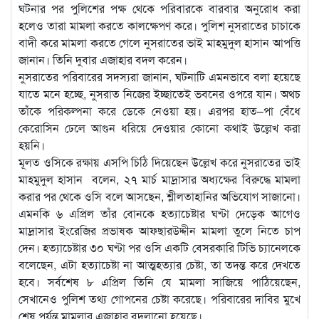
ঘটনার পর পুলিশের পক্ষ থেকে পরিবারকে বারবার অনুরোধ করা
হলেও তারা মামলা করতে কালক্ষেপণ করে। পুলিশ নুসরাতের চাচাকে
বাদী করে মামলা করতে গেলে নুসরাতের ভাই মাহমুদুল হাসান আপত্তি
জানান। তিনি দুবার এজাহার বদল করেন।
নুসরাতের পরিবারের সদস্যরা জানান, ঘটনাটি এমনভাবে বলা হয়েছে
যাতে মনে হচ্ছে, নুসরাত নিজের ইচ্ছাতেই ভবনের ওপরে যান। অথচ
তাঁকে পরিকল্পনা করে ডেকে নেওয়া হয়। এরপর হাত–পা বেঁধে
কেরোসিন ঢেলে আগুন ধরিয়ে দেওয়ার কোনো কথাই উল্লেখ করা
হয়নি।
মূলত ওসিকে রক্ষায় এসপি চিঠি দিয়েছেন উল্লেখ করে নুসরাতের ভাই
মাহমুদুল হাসান বলেন, ২৭ মার্চ মাদ্রাসার অধ্যক্ষের বিরুদ্ধে মামলা
করার পর থেকে ওসি বলে আসছেন, শ্লীলতাহানির অভিযোগ সাজানো।
এমনকি ৬ এপ্রিল তাঁর বোনকে হত্যাচেষ্টার ঘণ্টা দেড়েক আগেও
মাদ্রাসার ইংরেজির প্রভাষক আফছারউদ্দীন মামলা তুলে নিতে চাপ
দেন। হত্যাচেষ্টার ৩০ ঘণ্টা পর ওসি একটি বেসরকারি টিভি চ্যানেলকে
বলেছেন, এটা হত্যাচেষ্টা না আত্মহত্যার চেষ্টা, তা তদন্ত করে দেখতে
হবে। সর্বশেষ ৮ এপ্রিল তিনি যে মামলা সাজিয়ে পাঠিয়েছেন,
সেখানেও পুলিশ তথ্য গোপনের চেষ্টা করেছে। পরিবারের দাবির মুখে
শেষ পর্যন্ত মামলার এজাহার বদলানো হয়েছে।