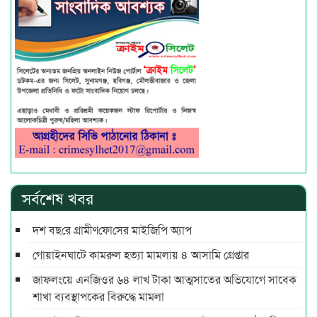
সর্বশেষ খবর
দশ বছ‌রে গ্রামীণ‌ফো‌সের মাইজিপি অ্যাপ
গোয়াইনঘাটে কামরুল হত্যা মামলায় ৪ আসামি গ্রেপ্তার
জাফলংয়ে এনজিওর ৬৪ লাখ টাকা আত্মসাতের অভিযোগে সাবেক
শাখা ব্যবস্থাপকের বিরুদ্ধে মামলা