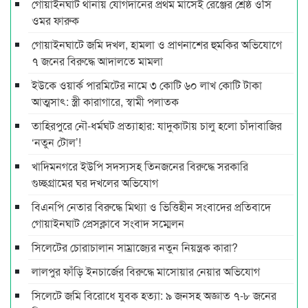
গোয়াইনঘাট থানায় যোগদানের প্রথম মাসেই রেঞ্জের শ্রেষ্ঠ ওসি
ওমর ফারুক
গোয়াইনঘাটে জমি দখল, হামলা ও প্রাণনাশের হুমকির অভিযোগে
৭ জনের বিরুদ্ধে আদালতে মামলা
ইউকে ওয়ার্ক পারমিটের নামে ৩ কোটি ৬০ লাখ কোটি টাকা
আত্মসাৎ: স্ত্রী কারাগারে, স্বামী পলাতক
তাহিরপুরে নৌ-ধর্মঘট প্রত্যাহার: যাদুকাটায় চালু হলো চাঁদাবাজির
‘নতুন টোল’!
খাদিমনগরে ইউপি সদস্যসহ তিনজনের বিরুদ্ধে সরকারি
গুচ্ছগ্রামের ঘর দখলের অভিযোগ
বিএনপি নেতার বিরুদ্ধে মিথ্যা ও ভিত্তিহীন সংবাদের প্রতিবাদে
গোয়াইনঘাট প্রেসক্লাবে সংবাদ সম্মেলন
সিলেটের চোরাচালান সাম্রাজ্যের নতুন নিয়ন্ত্রক কারা?
লালপুর ফাঁড়ি ইনচার্জের বিরুদ্ধে মাসোয়ার নেয়ার অভিযোগ
সিলেটে জমি বিরোধে যুবক হত্যা: ৯ জনসহ অজ্ঞাত ৭-৮ জনের