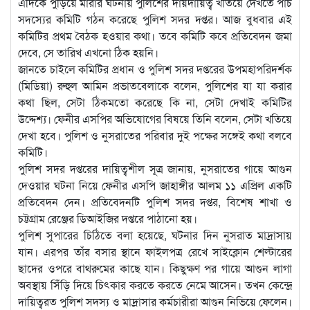
এদিকে পুড়িয়ে মারার ঘটনায় পুলিশের দায়দায়িত্ব খতিয়ে দেখতে পাঁচ
সদস্যের কমিটি গঠন করেছে পুলিশ সদর দপ্তর। আজ বুধবার এই
কমিটির প্রথম বৈঠক হওয়ার কথা। তবে কমিটি কবে প্রতিবেদন জমা
দেবে, সে তারিখ এখনো ঠিক হয়নি।
জানতে চাইলে কমিটির প্রধান ও পুলিশ সদর দপ্তরের উপমহাপরিদর্শক
(মিডিয়া) রুহুল আমিন প্রভাতবেলাকে বলেন, পুলিশের যা যা করার
কথা ছিল, সেটা ঠিকমতো করেছে কি না, সেটা দেখাই কমিটির
উদ্দেশ্য। ফেনীর এসপির অভিযোগের বিষয়ে তিনি বলেন, সেটা খতিয়ে
দেখা হবে। পুলিশ ও নুসরাতের পরিবার দুই পক্ষের সঙ্গেই কথা বলবে
কমিটি।
পুলিশ সদর দপ্তরের দায়িত্বশীল সূত্র জানায়, নুসরাতের গায়ে আগুন
দেওয়ার ঘটনা নিয়ে ফেনীর এসপি জাহাঙ্গীর আলম ১১ এপ্রিল একটি
প্রতিবেদন দেন। প্রতিবেদনটি পুলিশ সদর দপ্তর, বিশেষ শাখা ও
চট্টগ্রাম রেঞ্জের ডিআইজির দপ্তরে পাঠানো হয়।
পুলিশ সুপারের চিঠিতে বলা হয়েছে, ঘটনার দিন নুসরাত মাদ্রাসায়
যান। এরপর তাঁর বসার স্থানে ফাইলপত্র রেখে সাইক্লোন শেল্টারের
ছাদের ওপরে বাথরুমের কাছে যান। কিছুক্ষণ পর গায়ে আগুন লাগা
অবস্থায় সিঁড়ি দিয়ে চিৎকার করতে করতে নেমে আসেন। তখন কেন্দ্রে
দায়িত্বরত পুলিশ সদস্য ও মাদ্রাসার কর্মচারীরা আগুন নিভিয়ে ফেলেন।