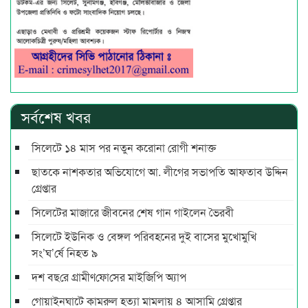
সর্বশেষ খবর
সিলেটে ১৪ মাস পর নতুন করোনা রোগী শনাক্ত
ছাতকে নাশকতার অভিযোগে আ. লীগের সভাপ‌তি আফতাব উদ্দিন
গ্রেপ্তার
সিলেটের মাজারে জীবনের শেষ গান গাইলেন ভৈরবী
সিলেটে ইউনিক ও বেঙ্গল পরিবহনের দুই বাসের মুখোমুখি
সং’ঘ’র্ষে নিহত ৯
দশ বছ‌রে গ্রামীণ‌ফো‌সের মাইজিপি অ্যাপ
গোয়াইনঘাটে কামরুল হত্যা মামলায় ৪ আসামি গ্রেপ্তার