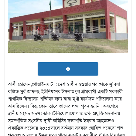
🖶
আলী হোসেন,গোয়াইনঘাট :: দেশ স্বাধীন হওয়ার পর থেকে সুবিধা
বঞ্চিত পুর্ব জাফলং ইউনিয়নের ইসলামপুর গ্রামবাসী একটি সরকারী
প্রাথমিক বিদ্যালয় প্রতিষ্টার জন্য নানা মূখী কার্যক্রম পরিচালনা করে
আসছিলেন। কিন্তু কোন ভাবে তাদের লক্ষ্য পূরন হয়নি। অবশেষে
স্থানীয় সংসদ সদস্য ডাক টেলিযোগাযোগ ও তথ্য প্রযুক্তি মন্ত্রনালয়
সমর্স্পকিত সংসদীয় স্থায়ী কমিঠির সভাপতি ইমরান আহমদেও
ঐকান্তিক প্রচেষ্টায় ২০১৫সালে বর্তমান সরকার ঘোষিত পনেরো শত
প্রকল্পে আওতায় ইসলামপুর গ্রামে একটি সরকারী প্রাথমিক বিদ্যালয়