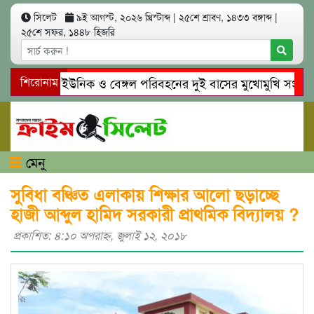
সিলেট
৯ই আগস্ট, ২০২৬ খ্রিস্টাব্দ
|
২৫শে শ্রাবণ, ১৪৩৩ বঙ্গাব্দ
|
২৫শে সফর, ১৪৪৮ হিজরি
সিলেটে ইউনিক ও বেঙ্গল পরিবহনের দুই বাসের মুখোমুখি সং’ঘ’র্ষে 
শিরোনাম
গোয়াইনঘাটে প্রেমের ফাঁদে তরুণী পাচার: মাদকাসক্ত রিমালকে গ্রেপ্তার
মেনু
সুবিধা বঞ্চিত এলাকায় শিক্ষার আলো ছড়াচ্ছে
হাজী আব্দুল হামিদ সরকারী প্রাথমিক বিদ্যালয় ?
প্রকাশিত: ৪:১০ অপরাহ্ণ, জুলাই ১২, ২০১৮