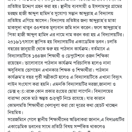
প্রতিষ্টার উদ্দ্যেগ গ্রহন করা হয়। স্থানীয় ব্যবসায়ী ও ইসলামপুর গ্রামের
মরহুম হাজী আব্দুল হামিদ’র সুযোগ্য সন্তান আব্দুল্লাহ এ বিদ্যালয়
প্রতিষ্টায় এগিয়ে আসেন। বিদ্যালয় প্রতিষ্টার জন্য আব্দুল্লাহ’র মাতা
মাকসুদা খাতুন ৩০শতক মূল্যবান জমি দান করেন। ফলে আব্দুল্লাহ’র
পিতা হাজী আব্দুল হামিদ এর নামে নাম করন করা হয় এ বিদ্যালয়টির।
২০১৬/১৭সালে স্থাপিত হয় বিদ্যালয়টির একাডেমিক ভবন। চলতি
বছরের জানুয়ারী থেকে শুরু হয় পাঠদান কার্যক্রম। বর্তমানে এ
বিদ্যালয়টিতে ১৩৪জন শিক্ষার্থী ও ডেপুটেশনে ৩জন শিক্ষিকা
রয়েছেন। ভালোবাবে পাঠদান কার্যক্রম পরিচালিত হলেও নানা
অসুবিদায় ভোগছেন এখানকার শিক্ষক ও শিক্ষার্থীরা। পাঠদান
কার্যক্রম’র বছর পুর্তী সন্নীকটে হলেও এ বিদ্যালয়টিতে এখনো বিদ্যুৎ
লাইন সংযোগ করা হয়নি। এমনকি বিদ্যালয়টির দরজা,জানালা ও
ডেক্স ব্্েরঞ্চে কোন প্রকার রংয়ের ছোয়া লাগেনি। বিদ্যালয়ের
বারান্দা থেকে মাঠ অন্তত ৩/৫ফুট নিচে রযেছে। যার কারনে
কোমলমতি শিক্ষার্থীরা খেলাধুলা করা তো দুরের কথা হোচট খাচ্ছেন
নিয়মিত।
সরেজমিনে গেলে স্থানীয় শিক্ষার্থীদের অভিবাকরা জানান,এ বিদ্যøয়টির
একাডেমিক ভবনের সাথে প্রতিঠি বিষয় সর্ম্পকিত থাকলেও