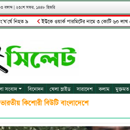
 বঙ্গাব্দ
|
২৩শে সফর, ১৪৪৮ হিজরি
 নিহত ৯
ইউকে ওয়ার্ক পারমিটের নামে ৩ কোটি ৬০ লাখ কোটি টাকা 
রের দাবি স্থানীয়দের
গোয়াইনঘাটে আলিম উদ্দিনের নেতৃত্বে চাঁদা
লা সংবাদ
বিনোদন
খেলা স্লাইড
সারাদেশ
কলাম
মুক্তমত
য়ে ভারতীয় কিশোরী বিউটি বাংলাদেশে