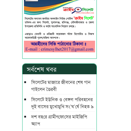
সর্বশেষ খবর
সিলেটের মাজারে জীবনের শেষ গান
গাইলেন ভৈরবী
সিলেটে ইউনিক ও বেঙ্গল পরিবহনের
দুই বাসের মুখোমুখি সং’ঘ’র্ষে নিহত ৯
দশ বছ‌রে গ্রামীণ‌ফো‌সের মাইজিপি
অ্যাপ