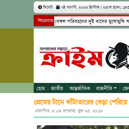
সিলেট
৭ই আগস্ট, ২০২৬ খ্রিস্টাব্দ
|
২৩শে শ্রাবণ, ১৪৩৩
সিলেটে ইউনিক ও বেঙ্গল পরিবহনের দুই বাসের মুখোমুখি সং’ঘ’র্ষে
শিরোনাম
গোয়াইনঘাটে প্রেমের ফাঁদে তরুণী পাচার: মাদকাসক্ত রিমালকে গ্রেপ্তা
হোম
জাতীয়
আন্তর্জাতিক
রাজনীতি
জে
প্রেমের টানে কাঁটাতারের বেড়া পেরি
প্রকাশিত: ৮:০৯ অপরাহ্ণ, জুন ২৫, ২০১৮