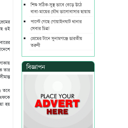
শিশু সঠিক-সুস্থ ভাবে বেড়ে উঠে
বাবা-মায়ের যৌথ ভালোবাসার ছায়ায়
পাল্টে গেছে গোয়াইনঘাট থানার
্রেমের
সেবার চিত্র!
ছে ওই
প্রেমের টানে সুনামগঞ্জে ভারতীয়
বারের
তরুণী
লাদেশে
এলাকায়
বিজ্ঞাপন
তে তার
ীমান্ত
ি। তবে
সএফকে
য়া হয়