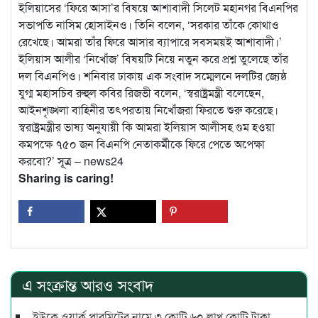
ইলিয়াসের ‘ফিরে আসা’র বিষয়ে আশাবাদী সিলেট মহানগর বিএনপির
সভাপতি নাসিম হোসাইনও। তিনি বলেন, ‘সরকার তাঁকে কোথাও
রেখেছে। আমরা তাঁর ফিরে আসার ব্যাপারে সবসময়ই আশাবাদী।’
ইলিয়াস আলীর ‘নিখোঁজ’ বিষয়টি নিয়ে নতুন করে প্রশ্ন তুলেছে তাঁর
দল বিএনপিও। শনিবার ঢাকায় এক সংবাদ সম্মেলনে দলটির জ্যেষ্ঠ
যুগ্ম মহাসচিব রুহুল কবির রিজভী বলেন, ‘স্বরাষ্ট্রমন্ত্রী বলেছেন,
আইনশৃঙ্খলা বাহিনীর তৎপরতায় নিখোঁজরা ফিরতে শুরু করেছে।
স্বরাষ্ট্রমন্ত্রীর ভাষ্য অনুযায়ী কি আমরা ইলিয়াস আলীসহ গুম হওয়া
কমপক্ষে ৭৫০ জন বিএনপি নেতাকর্মীকে ফিরে পেতে অপেক্ষা
করবো?’ সূূত্র – news24
Sharing is caring!
এ সংক্রান্ত আরও সংবাদ
ইউকে ওয়ার্ক পারমিটের নামে ৩ কোটি ৬০ লাখ কোটি টাকা