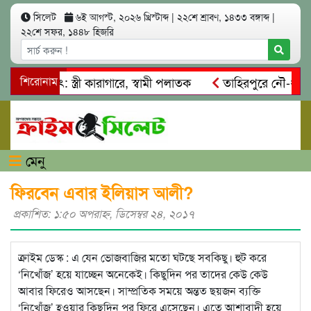
সিলেট
৬ই আগস্ট, ২০২৬ খ্রিস্টাব্দ
|
২২শে শ্রাবণ, ১৪৩৩ বঙ্গাব্দ
|
২২শে সফর, ১৪৪৮ হিজরি
ত্মসাৎ: স্ত্রী কারাগারে, স্বামী পলাতক
শিরোনাম
তাহিরপুরে নৌ-ধর্মঘট প্
িকদের মারধর
নগরীতে কোটি টাকার সম্পত্তি দখলের চেষ্টা: গ্রেফত
মেনু
ফিরবেন এবার ইলিয়াস আলী?
প্রকাশিত: ১:৫০ অপরাহ্ণ, ডিসেম্বর ২৪, ২০১৭
ক্রাইম ডেস্ক : এ যেন ভোজবাজির মতো ঘটছে সবকিছু। হুট করে
‘নিখোঁজ’ হয়ে যাচ্ছেন অনেকেই। কিছুদিন পর তাদের কেউ কেউ
আবার ফিরেও আসছেন। সাম্প্রতিক সময়ে অন্তত ছয়জন ব্যক্তি
‘নিখোঁজ’ হওয়ার কিছুদিন পর ফিরে এসেছেন। এতে আশাবাদী হয়ে