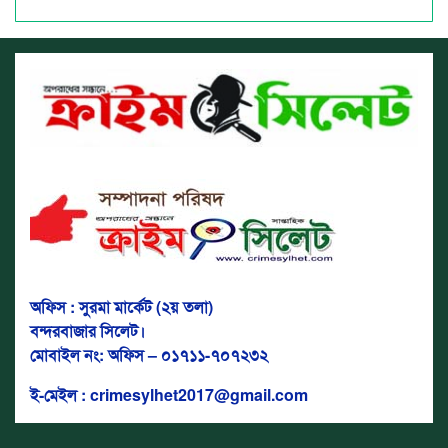
অফিস : সুরমা মার্কেট (২য় তলা)
বন্দরবাজার সিলেট।
মোবাইল নং: অফিস – ০১৭১১-৭০৭২৩২
ই-মেইল : crimesylhet2017@gmail.com