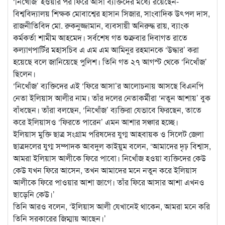
‘নিখোঁজ’ হওয়ার পর ফিরে আসা ব্যক্তিদের মধ্যে রয়েছেন-
বিশ্ববিদ্যালয় শিক্ষক মোবাশ্বের হাসান সিজার, সাংবাদিক উৎপল দাস,
রাজনীতিবিদ মো. রুকনুজ্জামান, ব্যবসায়ী অনিরুদ্ধ রায়, ব্যাংক
কর্মকর্তা শামীম আহমেদ। সর্বশেষ গত শুক্রবার দিবাগত রাতে
কল্যাণপার্টির মহাসচিব এ এম এম আমিনুর রহমানকে ‘উদ্ধার’ করা
হয়েছে বলে জানিয়েছে পুলিশ। তিনি গত ২৭ আগস্ট থেকে ‘নিখোঁজ’
ছিলেন।
‘নিখোঁজ’ ব্যক্তিদের এই ‘ফিরে আসা’র আলোচনায় আসছে বিএনপি
নেতা ইলিয়াস আলীর নাম। তাঁর দলের নেতাকর্মীরা ‘নতুন আশায়’ বুক
বাঁধছেন। তাঁরা বলছেন, ‘নিখোঁজ’ ব্যক্তিরা যেভাবে ফিরছেন, তাতে
করে ইলিয়াসও ‘ফিরতে পারেন’ এমন আশার সঞ্চার হচ্ছে।
ইলিয়াস মুক্তি ছাত্র সংগ্রাম পরিষদের যুগ্ম আহবায়ক ও সিলেট জেলা
ছাত্রদলের যুগ্ম সম্পাদক আবদুল কাইয়ুম বলেন, ‘আমাদের দৃঢ় বিশ্বাস,
আমরা ইলিয়াস আলীকে ফিরে পাবো। নিখোঁজ হওয়া ব্যক্তিদের কেউ
কেউ যখন ফিরে আসেন, তখন আমাদের মনে নতুন করে ইলিয়াস
আলীকে ফিরে পাওয়ার আশা জাগে। তাঁর ফিরে আসার আশা এখনও
ছাড়েনি কেউ।’
তিনি আরও বলেন, ‘ইলিয়াস আলী যেখানেই থাকেন, আমরা মনে করি
তিনি সরকারের জিম্মায় আছেন।’