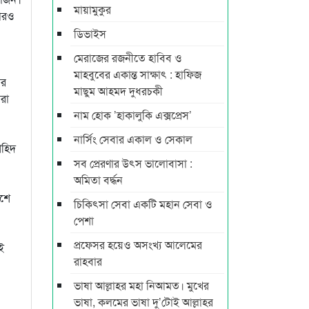
মায়ামুকুর
বারও
ডিভাইস
মেরাজের রজনীতে হাবিব ও
মাহবুবের একান্ত সাক্ষাৎ : হাফিজ
ের
মাছুম আহমদ দুধরচকী
ারা
নাম হোক ‌’হাকালুকি এক্সপ্রেস’
নার্সিং সেবার একাল ও সেকাল
শহিদ
সব প্রেরণার উৎস ভালোবাসা :
অমিতা বর্দ্ধন
েশে
চিকিৎসা সেবা একটি মহান সেবা ও
পেশা
প্রফেসর হয়েও অসংখ্য আলেমের
ই
রাহবার
ভাষা আল্লাহর মহা নিআমত। মুখের
ভাষা, কলমের ভাষা দু’টোই আল্লাহর