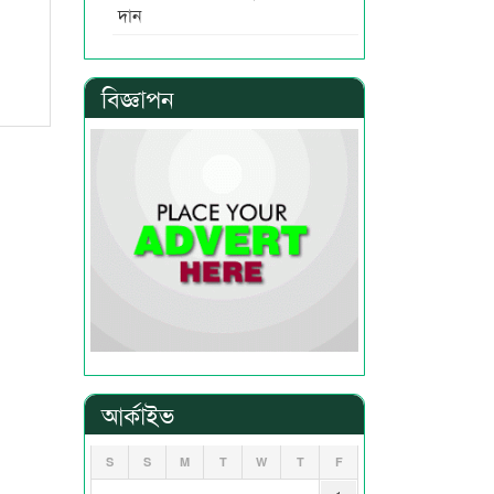
দান
বিজ্ঞাপন
আর্কাইভ
S
S
M
T
W
T
F