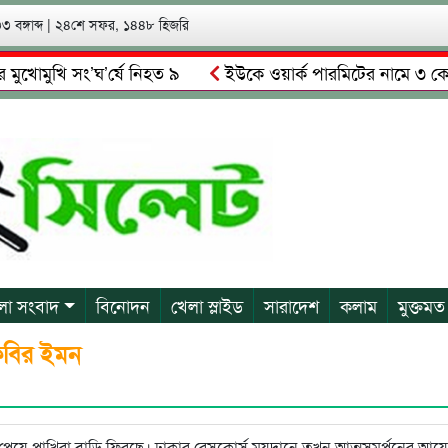
 বঙ্গাব্দ
|
২৪শে সফর, ১৪৪৮ হিজরি
ুখি সং’ঘ’র্ষে নিহত ৯
ইউকে ওয়ার্ক পারমিটের নামে ৩ কোটি ৬০ 
িমালকে গ্রেপ্তারের দাবি স্থানীয়দের
গোয়াইনঘাটে আলিম উদ্দিনের 
লা সংবাদ
বিনোদন
খেলা স্লাইড
সারাদেশ
কলাম
মুক্তমত
 কবির ইমন
 পেয়ে পাখিরা বাড়ি ফিরছে। ঢাকার রেসকোর্স ময়দানে তখন আত্মসমর্পনের আ