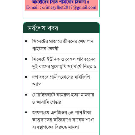
সর্বশেষ খবর
সিলেটের মাজারে জীবনের শেষ গান
গাইলেন ভৈরবী
সিলেটে ইউনিক ও বেঙ্গল পরিবহনের
দুই বাসের মুখোমুখি সং’ঘ’র্ষে নিহত ৯
দশ বছ‌রে গ্রামীণ‌ফো‌সের মাইজিপি
অ্যাপ
গোয়াইনঘাটে কামরুল হত্যা মামলায়
৪ আসামি গ্রেপ্তার
জাফলংয়ে এনজিওর ৬৪ লাখ টাকা
আত্মসাতের অভিযোগে সাবেক শাখা
ব্যবস্থাপকের বিরুদ্ধে মামলা