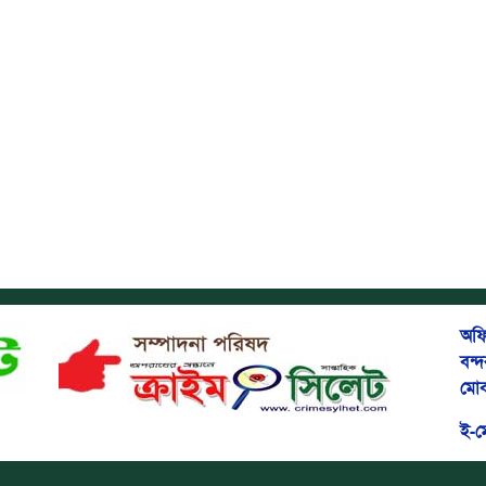
অফি
বন্
মোব
ই-