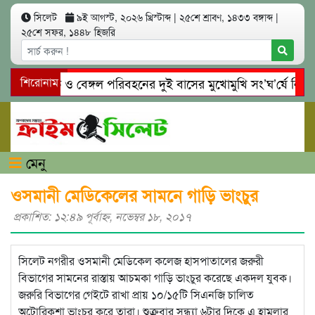
সিলেট
৯ই আগস্ট, ২০২৬ খ্রিস্টাব্দ
|
২৫শে শ্রাবণ, ১৪৩৩ বঙ্গাব্দ
|
২৫শে সফর, ১৪৪৮ হিজরি
টে ইউনিক ও বেঙ্গল পরিবহনের দুই বাসের মুখোমুখি সং’ঘ’র্ষে নিহত ৯
শিরোনাম
নঘাটে প্রেমের ফাঁদে তরুণী পাচার: মাদকাসক্ত রিমালকে গ্রেপ্তারের দাব
মেনু
ওসমানী মেডিকেলের সামনে গাড়ি ভাংচুর
প্রকাশিত: ১২:৪৯ পূর্বাহ্ণ, নভেম্বর ১৮, ২০১৭
সিলেট নগরীর ওসমানী মেডিকেল কলেজ হাসপাতালের জরুরী
বিভাগের সামনের রাস্তায় আচমকা গাড়ি ভাংচুর করেছে একদল যুবক।
জরুরি বিভাগের গেইটে রাখা প্রায় ১০/১৫টি সিএনজি চালিত
অটোরিকশা ভাংচুর করে তারা। শুক্রবার সন্ধ্যা ৬টার দিকে এ হামলার