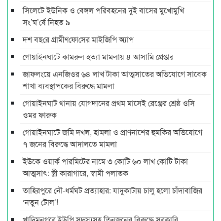
সিলেটে ইউনিক ও বেঙ্গল পরিবহনের দুই বাসের মুখোমুখি
সং’ঘ’র্ষে নিহত ৯
দশ বছ‌রে গ্রামীণ‌ফো‌সের মাইজিপি অ্যাপ
গোয়াইনঘাটে কামরুল হত্যা মামলায় ৪ আসামি গ্রেপ্তার
জাফলংয়ে এনজিওর ৬৪ লাখ টাকা আত্মসাতের অভিযোগে সাবেক
শাখা ব্যবস্থাপকের বিরুদ্ধে মামলা
গোয়াইনঘাট থানায় যোগদানের প্রথম মাসেই রেঞ্জের শ্রেষ্ঠ ওসি
ওমর ফারুক
গোয়াইনঘাটে জমি দখল, হামলা ও প্রাণনাশের হুমকির অভিযোগে
৭ জনের বিরুদ্ধে আদালতে মামলা
ইউকে ওয়ার্ক পারমিটের নামে ৩ কোটি ৬০ লাখ কোটি টাকা
আত্মসাৎ: স্ত্রী কারাগারে, স্বামী পলাতক
তাহিরপুরে নৌ-ধর্মঘট প্রত্যাহার: যাদুকাটায় চালু হলো চাঁদাবাজির
‘নতুন টোল’!
খাদিমনগরে ইউপি সদস্যসহ তিনজনের বিরুদ্ধে সরকারি