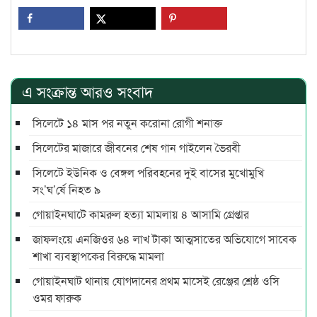
এ সংক্রান্ত আরও সংবাদ
সিলেটে ১৪ মাস পর নতুন করোনা রোগী শনাক্ত
সিলেটের মাজারে জীবনের শেষ গান গাইলেন ভৈরবী
সিলেটে ইউনিক ও বেঙ্গল পরিবহনের দুই বাসের মুখোমুখি
সং’ঘ’র্ষে নিহত ৯
গোয়াইনঘাটে কামরুল হত্যা মামলায় ৪ আসামি গ্রেপ্তার
জাফলংয়ে এনজিওর ৬৪ লাখ টাকা আত্মসাতের অভিযোগে সাবেক
শাখা ব্যবস্থাপকের বিরুদ্ধে মামলা
গোয়াইনঘাট থানায় যোগদানের প্রথম মাসেই রেঞ্জের শ্রেষ্ঠ ওসি
ওমর ফারুক