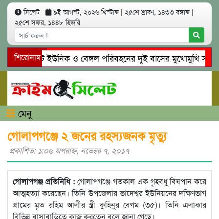
সিলেট
৯ই আগস্ট, ২০২৬ খ্রিস্টাব্দ
|
২৫শে শ্রাবণ, ১৪৩৩ বঙ্গাব্দ
|
২৫শে সফর, ১৪৪৮ হিজরি
সিলেটে ইউনিক ও বেঙ্গল পরিবহনের দুই বাসের মুখোমুখি সং’ঘ’র্ষ
শিরোনাম
গোয়াইনঘাটে প্রেমের ফাঁদে তরুণী পাচার: মাদকাসক্ত রিমালকে গ্রেপ্
মেনু
গোলাপগঞ্জে ২ জনের রহস্যজনক মৃত্যু
প্রকাশিত: ১:০৬ অপরাহ্ণ, নভেম্বর ৭, ২০১৭
গোলাপগঞ্জ প্রতিনিধি :
গোলাপগঞ্জে গতকাল এক গৃহবধূ বিষপান করে
আত্মহত্যা করেছেন। তিনি উপজেলার ভাদেশ্বর ইউনিয়নের দক্ষিণভাগ
গ্রামের মৃত রহিম আলীর স্ত্রী কুহিনুর বেগম (৩৫)। তিনি এলাকার
বিভিন্ন বাসাবাড়িতে কাজ করতেন বলে জানা গেছে।