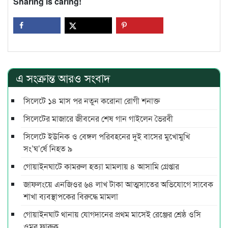
Sharing is caring!
এ সংক্রান্ত আরও সংবাদ
সিলেটে ১৪ মাস পর নতুন করোনা রোগী শনাক্ত
সিলেটের মাজারে জীবনের শেষ গান গাইলেন ভৈরবী
সিলেটে ইউনিক ও বেঙ্গল পরিবহনের দুই বাসের মুখোমুখি
সং’ঘ’র্ষে নিহত ৯
গোয়াইনঘাটে কামরুল হত্যা মামলায় ৪ আসামি গ্রেপ্তার
জাফলংয়ে এনজিওর ৬৪ লাখ টাকা আত্মসাতের অভিযোগে সাবেক
শাখা ব্যবস্থাপকের বিরুদ্ধে মামলা
গোয়াইনঘাট থানায় যোগদানের প্রথম মাসেই রেঞ্জের শ্রেষ্ঠ ওসি
ওমর ফারুক