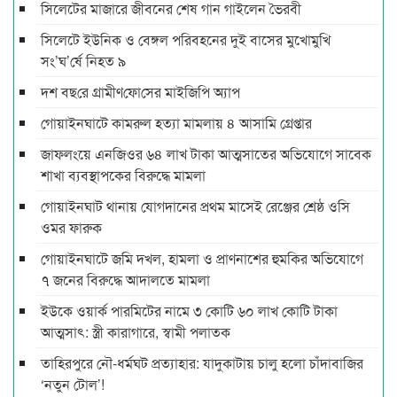
সিলেটের মাজারে জীবনের শেষ গান গাইলেন ভৈরবী
সিলেটে ইউনিক ও বেঙ্গল পরিবহনের দুই বাসের মুখোমুখি
সং’ঘ’র্ষে নিহত ৯
দশ বছ‌রে গ্রামীণ‌ফো‌সের মাইজিপি অ্যাপ
গোয়াইনঘাটে কামরুল হত্যা মামলায় ৪ আসামি গ্রেপ্তার
জাফলংয়ে এনজিওর ৬৪ লাখ টাকা আত্মসাতের অভিযোগে সাবেক
শাখা ব্যবস্থাপকের বিরুদ্ধে মামলা
গোয়াইনঘাট থানায় যোগদানের প্রথম মাসেই রেঞ্জের শ্রেষ্ঠ ওসি
ওমর ফারুক
গোয়াইনঘাটে জমি দখল, হামলা ও প্রাণনাশের হুমকির অভিযোগে
৭ জনের বিরুদ্ধে আদালতে মামলা
ইউকে ওয়ার্ক পারমিটের নামে ৩ কোটি ৬০ লাখ কোটি টাকা
আত্মসাৎ: স্ত্রী কারাগারে, স্বামী পলাতক
তাহিরপুরে নৌ-ধর্মঘট প্রত্যাহার: যাদুকাটায় চালু হলো চাঁদাবাজির
‘নতুন টোল’!