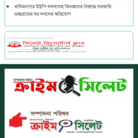
খাদিমনগরে ইউপি সদস্যসহ তিনজনের বিরুদ্ধে সরকারি
গুচ্ছগ্রামের ঘর দখলের অভিযোগ
………………………..