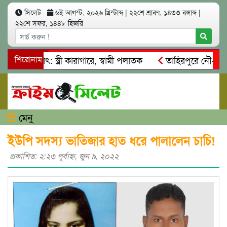
সিলেট
৬ই আগস্ট, ২০২৬ খ্রিস্টাব্দ
|
২২শে শ্রাবণ, ১৪৩৩ বঙ্গাব্দ
|
২২শে সফর, ১৪৪৮ হিজরি
আত্মসাৎ: স্ত্রী কারাগারে, স্বামী পলাতক
শিরোনাম
তাহিরপুরে নৌ-ধর্মঘট প
িকদের মারধর
নগরীতে কোটি টাকার সম্পত্তি দখলের চেষ্টা: গ্রেফ
মেনু
ইউপি সদস্য ভাতিজার হাত ধরে পালালেন চাচি!
প্রকাশিত: ২:২৩ পূর্বাহ্ণ, জুন ৯, ২০২২