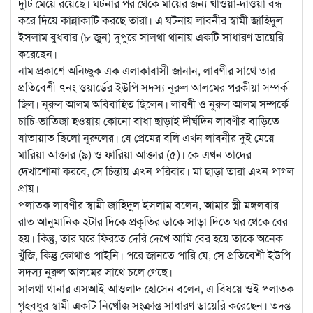
দুটি মেয়ে রয়েছে। ঘটনার পর থেকে মায়ের জন্য খাওয়া-দাওয়া বন্ধ
করে দিয়ে কান্নাকাটি করছে তারা। এ ঘটনায় লাবনীর স্বামী জাহিদুল
ইসলাম বুধবার (৮ জুন) দুপুরে সালথা থানায় একটি সাধারণ ডায়েরি
করেছেন।
নাম প্রকাশে অনিচ্ছুক এক এলাকাবাসী জানান, লাবণীর সাথে তার
প্রতিবেশী ৭নং ওয়ার্ডের ইউপি সদস্য নূরুল আলমের পরকীয়া সম্পর্ক
ছিল। নূরুল আলম অবিবাহিত ছিলেন। লাবণী ও নুরুল আলম সম্পর্কে
চাচি-ভাতিজা হওয়ায় কোনো বাধা ছাড়াই দীর্ঘদিন লাবণীর বাড়িতে
যাতায়াত ছিলো নূরুলের। যে প্রেমের বলি এখন লাবনীর দুই মেয়ে
মারিয়া আক্তার (৯) ও ফারিয়া আক্তার (৫)। কে এখন তাদের
দেখাশোনা করবে, সে চিন্তায় এখন পরিবার। মা ছাড়া তারা এখন পাগল
প্রায়।
পলাতক লাবণীর স্বামী জাহিদুল ইসলাম বলেন, আমার স্ত্রী মঙ্গলবার
রাত আনুমানিক ২টার দিকে প্রকৃতির ডাকে সাড়া দিতে ঘর থেকে বের
হয়। কিন্তু, তার ঘরে ফিরতে দেরি দেখে আমি বের হয়ে তাকে অনেক
খুঁজি, কিন্তু কোথাও পাইনি। পরে জানতে পারি যে, সে প্রতিবেশী ইউপি
সদস্য নুরুল আলমের সাথে চলে গেছে।
সালথা থানার এসআই আওলাদ হোসেন বলেন, এ বিষয়ে ওই পলাতক
গৃহবধুর স্বামী একটি নিখোঁজ সংক্রান্ত সাধারণ ডায়েরি করেছেন। তদন্ত