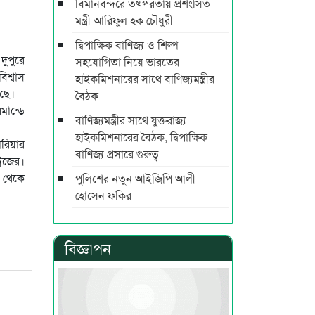
বিমানবন্দরে তৎপরতায় প্রশংসিত
মন্ত্রী আরিফুল হক চৌধুরী
দ্বিপাক্ষিক বাণিজ্য ও শিল্প
ুপুরে
সহযোগিতা নিয়ে ভারতের
িশ্বাস
হাইকমিশনারের সাথে বাণিজ্যমন্ত্রীর
েছে।
বৈঠক
মান্ডে
বাণিজ্যমন্ত্রীর সাথে যুক্তরাজ্য
হাইকমিশনারের বৈঠক, দ্বিপাক্ষিক
রিয়ার
বাণিজ্য প্রসারে গুরুত্ব
রিজের।
া থেকে
পুলিশের নতুন আইজিপি আলী
হোসেন ফকির
বিজ্ঞাপন