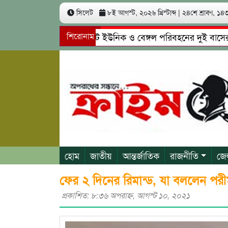
সিলেট
৮ই আগস্ট, ২০২৬ খ্রিস্টাব্দ
|
২৪শে শ্রাবণ, ১৪৩৩
সিলেটে ইউনিক ও বেঙ্গল পরিবহনের দুই বাসের মুখোমুখ
শিরোনাম
গোয়াইনঘাটে প্রেমের ফাঁদে তরুণী পাচার: মাদকাসক্ত রিম
হোম
জাতীয়
আন্তর্জাতিক
রাজনীতি
জে
ফের ২ দিনের রিমান্ড, যা বললেন প
প্রকাশিত: ৮:৩৬ অপরাহ্ণ, আগস্ট ১০, ২০২১