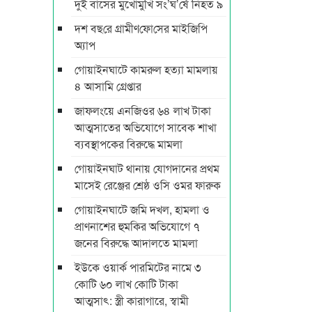
দুই বাসের মুখোমুখি সং’ঘ’র্ষে নিহত ৯
দশ বছ‌রে গ্রামীণ‌ফো‌সের মাইজিপি
অ্যাপ
গোয়াইনঘাটে কামরুল হত্যা মামলায়
৪ আসামি গ্রেপ্তার
জাফলংয়ে এনজিওর ৬৪ লাখ টাকা
আত্মসাতের অভিযোগে সাবেক শাখা
ব্যবস্থাপকের বিরুদ্ধে মামলা
গোয়াইনঘাট থানায় যোগদানের প্রথম
মাসেই রেঞ্জের শ্রেষ্ঠ ওসি ওমর ফারুক
গোয়াইনঘাটে জমি দখল, হামলা ও
প্রাণনাশের হুমকির অভিযোগে ৭
জনের বিরুদ্ধে আদালতে মামলা
ইউকে ওয়ার্ক পারমিটের নামে ৩
কোটি ৬০ লাখ কোটি টাকা
আত্মসাৎ: স্ত্রী কারাগারে, স্বামী