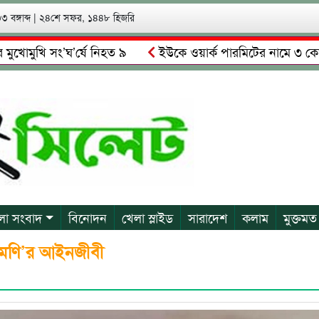
 বঙ্গাব্দ
|
২৪শে সফর, ১৪৪৮ হিজরি
ি সং’ঘ’র্ষে নিহত ৯
ইউকে ওয়ার্ক পারমিটের নামে ৩ কোটি ৬০ লা
ালকে গ্রেপ্তারের দাবি স্থানীয়দের
গোয়াইনঘাটে আলিম উদ্দিনের নে
লা সংবাদ
বিনোদন
খেলা স্লাইড
সারাদেশ
কলাম
মুক্তমত
রীমণি’র আইনজীবী