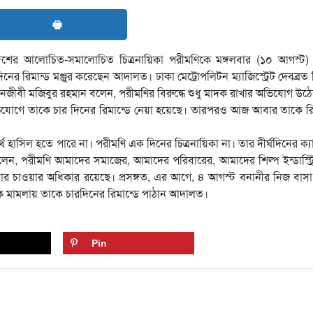
🖶
েশের আলোচিত-সমালোচিত চিত্রনায়িকা পরীমণিকে মঙ্গলবার (১০ আগস্ট) দ
িমান্ড মঞ্জুর করেছেন আদালত। ঢাকা মেট্রোপলিটন ম্যাজিস্ট্রেট দেবব্রত ব
জীবী মজিবুর রহমান বলেন, পরীমণির বিরুদ্ধে শুধু মাদক রাখার অভিযোগ উঠ
োগে তাকে চার দিনের রিমান্ডে নেয়া হয়েছে। তারপরও আজ আবার তাকে রি
হাসিল হতে পারে না। পরীমণি এক দিনের চিত্রনায়িকা না। তার দীর্ঘদিনের ক্যা
বলেন, পরীমণি আমাদের সমাজের, আমাদের পরিবারের, আমাদের শিল্প ইন্ডাস্ট্
র চাওয়ার অধিকার রয়েছে। প্রসঙ্গত, এর আগে, ৪ আগস্ট বনানীর নিজ বাস
মাদক মামলায় তাকে চারদিনের রিমান্ডে পাঠান আদালত।
Pin