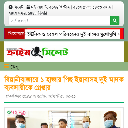
সিলেট
৮ই আগস্ট, ২০২৬ খ্রিস্টাব্দ
|
২৪শে শ্রাবণ, ১৪৩৩ বঙ্গাব্দ
|
২৪শে সফর, ১৪৪৮ হিজরি
সিলেটে ইউনিক ও বেঙ্গল পরিবহনের দুই বাসের মুখোমুখি সং’ঘ’র্ষে
শিরোনাম
গোয়াইনঘাটে প্রেমের ফাঁদে তরুণী পাচার: মাদকাসক্ত রিমালকে গ্রেপ্ত
মেনু
বিয়ানীবাজারে ১ হাজার পিছ ইয়াবাসহ দুই মাদক
ব্যবসায়ীকে গ্রেপ্তার
প্রকাশিত: ৩:৪৪ অপরাহ্ণ, আগস্ট ৫, ২০২১