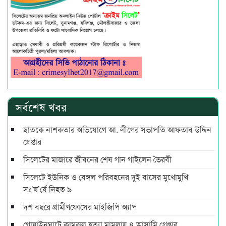
সর্বশেষ খবর
ছাতকে নাশকতার অভিযোগে আ. লীগের সভাপ‌তি আফতাব উদ্দিন
গ্রেপ্তার
সিলেটের মাজারে জীবনের শেষ গান গাইলেন ভৈরবী
সিলেটে ইউনিক ও বেঙ্গল পরিবহনের দুই বাসের মুখোমুখি
সং’ঘ’র্ষে নিহত ৯
দশ বছ‌রে গ্রামীণ‌ফো‌সের মাইজিপি অ্যাপ
গোয়াইনঘাটে কামরুল হত্যা মামলায় ৪ আসামি গ্রেপ্তার