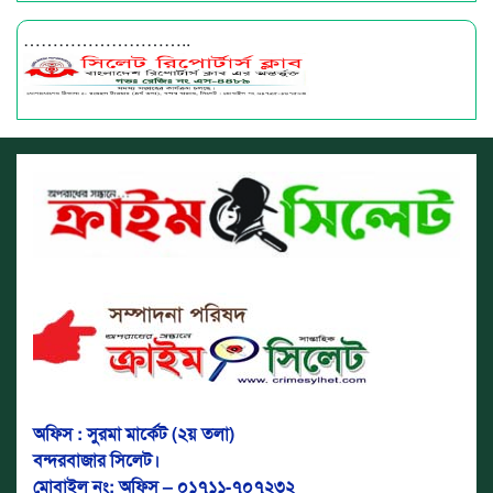
………………………..
অফিস : সুরমা মার্কেট (২য় তলা)
বন্দরবাজার সিলেট।
মোবাইল নং: অফিস – ০১৭১১-৭০৭২৩২