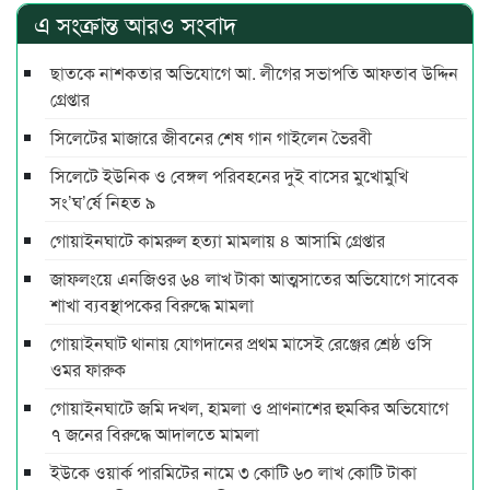
এ সংক্রান্ত আরও সংবাদ
ছাতকে নাশকতার অভিযোগে আ. লীগের সভাপ‌তি আফতাব উদ্দিন
গ্রেপ্তার
সিলেটের মাজারে জীবনের শেষ গান গাইলেন ভৈরবী
সিলেটে ইউনিক ও বেঙ্গল পরিবহনের দুই বাসের মুখোমুখি
সং’ঘ’র্ষে নিহত ৯
গোয়াইনঘাটে কামরুল হত্যা মামলায় ৪ আসামি গ্রেপ্তার
জাফলংয়ে এনজিওর ৬৪ লাখ টাকা আত্মসাতের অভিযোগে সাবেক
শাখা ব্যবস্থাপকের বিরুদ্ধে মামলা
গোয়াইনঘাট থানায় যোগদানের প্রথম মাসেই রেঞ্জের শ্রেষ্ঠ ওসি
ওমর ফারুক
গোয়াইনঘাটে জমি দখল, হামলা ও প্রাণনাশের হুমকির অভিযোগে
৭ জনের বিরুদ্ধে আদালতে মামলা
ইউকে ওয়ার্ক পারমিটের নামে ৩ কোটি ৬০ লাখ কোটি টাকা