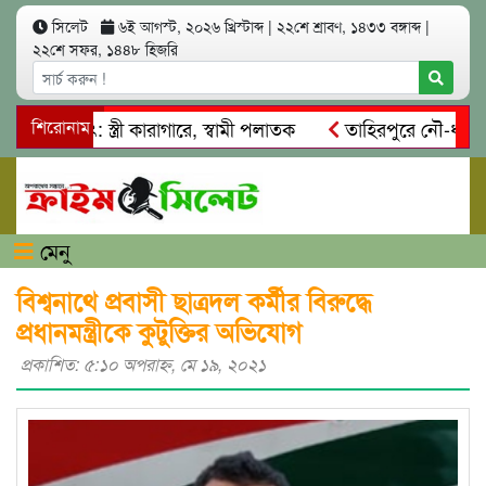
সিলেট
৬ই আগস্ট, ২০২৬ খ্রিস্টাব্দ
|
২২শে শ্রাবণ, ১৪৩৩ বঙ্গাব্দ
|
২২শে সফর, ১৪৪৮ হিজরি
ত্মসাৎ: স্ত্রী কারাগারে, স্বামী পলাতক
শিরোনাম
তাহিরপুরে নৌ-ধর্মঘট প্র
কদের মারধর
নগরীতে কোটি টাকার সম্পত্তি দখলের চেষ্টা: গ্রেফতা
মেনু
বিশ্বনাথে প্রবাসী ছাত্রদল কর্মীর বিরুদ্ধে
প্রধানমন্ত্রীকে কুটুক্তির অভিযোগ
প্রকাশিত: ৫:১০ অপরাহ্ণ, মে ১৯, ২০২১