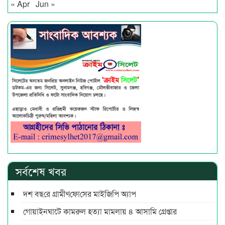
« Apr
Jun »
সর্বশেষ খবর
দশ বছ‌রে গ্রামীণ‌ফো‌সের মাইজিপি অ্যাপ
গোয়াইনঘাটে কামরুল হত্যা মামলায় ৪ আসামি গ্রেপ্তার