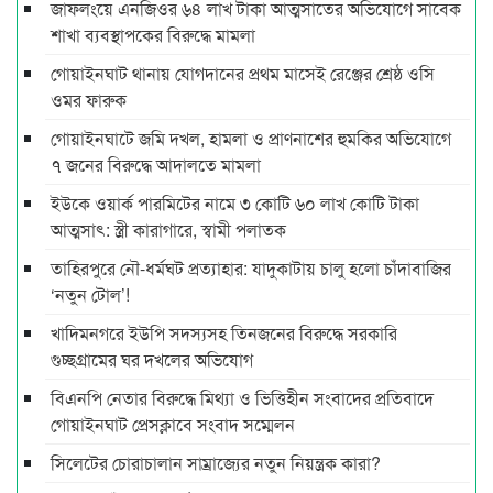
জাফলংয়ে এনজিওর ৬৪ লাখ টাকা আত্মসাতের অভিযোগে সাবেক
শাখা ব্যবস্থাপকের বিরুদ্ধে মামলা
গোয়াইনঘাট থানায় যোগদানের প্রথম মাসেই রেঞ্জের শ্রেষ্ঠ ওসি
ওমর ফারুক
গোয়াইনঘাটে জমি দখল, হামলা ও প্রাণনাশের হুমকির অভিযোগে
৭ জনের বিরুদ্ধে আদালতে মামলা
ইউকে ওয়ার্ক পারমিটের নামে ৩ কোটি ৬০ লাখ কোটি টাকা
আত্মসাৎ: স্ত্রী কারাগারে, স্বামী পলাতক
তাহিরপুরে নৌ-ধর্মঘট প্রত্যাহার: যাদুকাটায় চালু হলো চাঁদাবাজির
‘নতুন টোল’!
খাদিমনগরে ইউপি সদস্যসহ তিনজনের বিরুদ্ধে সরকারি
গুচ্ছগ্রামের ঘর দখলের অভিযোগ
বিএনপি নেতার বিরুদ্ধে মিথ্যা ও ভিত্তিহীন সংবাদের প্রতিবাদে
গোয়াইনঘাট প্রেসক্লাবে সংবাদ সম্মেলন
সিলেটের চোরাচালান সাম্রাজ্যের নতুন নিয়ন্ত্রক কারা?